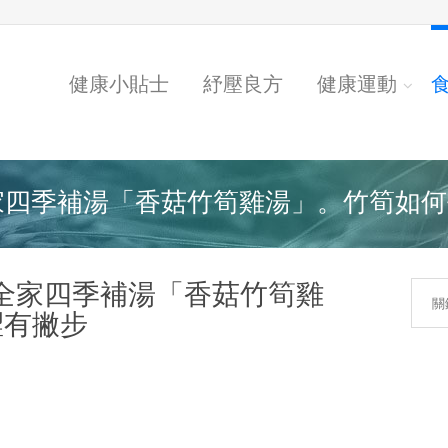
健康小貼士
紓壓良方
健康運動
四季補湯「香菇竹筍雞湯」。竹筍如何去.
全家四季補湯「香菇竹筍雞
澀有撇步