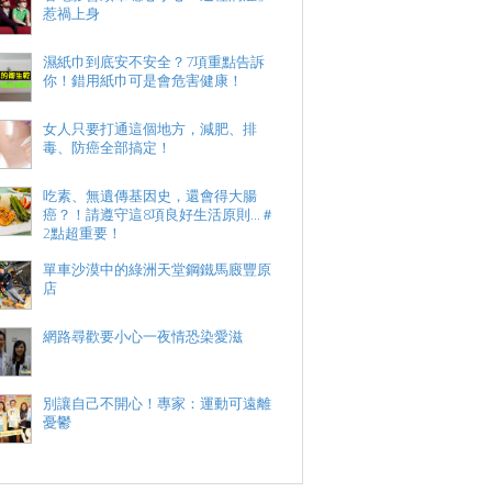
惹禍上身
濕紙巾到底安不安全？7項重點告訴
你！錯用紙巾可是會危害健康！
女人只要打通這個地方，減肥、排
毒、防癌全部搞定！
吃素、無遺傳基因史，還會得大腸
癌？！請遵守這8項良好生活原則...＃
2點超重要！
單車沙漠中的綠洲天堂鋼鐵馬廄豐原
店
網路尋歡要小心一夜情恐染愛滋
別讓自己不開心！專家：運動可遠離
憂鬱