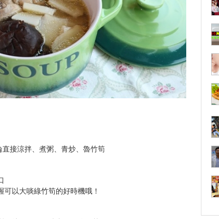
論直接涼拌、煮粥、青炒、魯竹筍
口
握可以大啖綠竹筍的好時機哦！