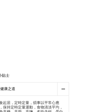
小貼士
健康之道
食起居，定時定量，煩事以平常心應
，保持定時定量運動，食物清淡平均，
免高糖、高脂、高鹽，多吃含鈣、蛋白