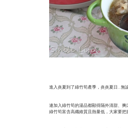
進入炎夏到了綠竹筍產季，炎炎夏日…無
連加入綠竹筍的湯品都顯得隔外清甜、爽
綠竹筍富含高纖維質且熱量低，大家要把