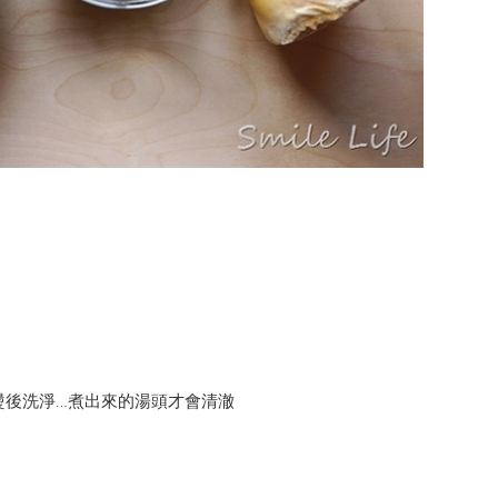
燙後洗淨…煮出來的湯頭才會清澈