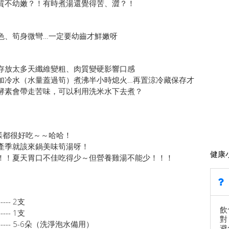
質不幼嫩？！有時煮湯還覺得苦、澀？！
色、筍身微彎…一定要幼齒才鮮嫩呀
存放太多天纖維變粗、肉質變硬影響口感
加冷水（水量蓋過筍）煮沸半小時熄火…再置涼冷藏保存才
酵素會帶走苦味，可以利用洗米水下去煮？
樣都很好吃～～哈哈！
產季就該來鍋美味筍湯呀！
健康
！！夏天胃口不佳吃得少～但營養雞湯不能少！！！
------ 2支
飲
------ 1支
對
--------------- 5-6朵（洗淨泡水備用）
避