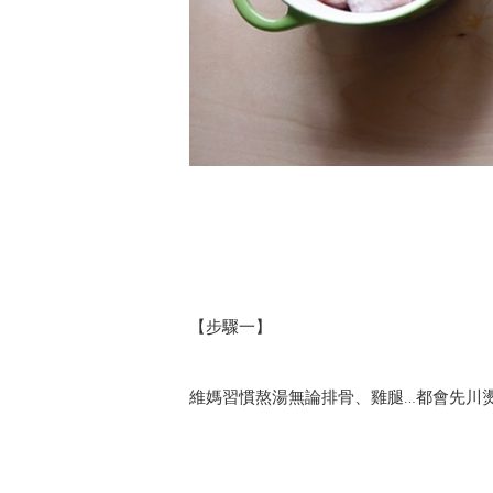
【步驟一】
維媽習慣熬湯無論排骨、雞腿…都會先川