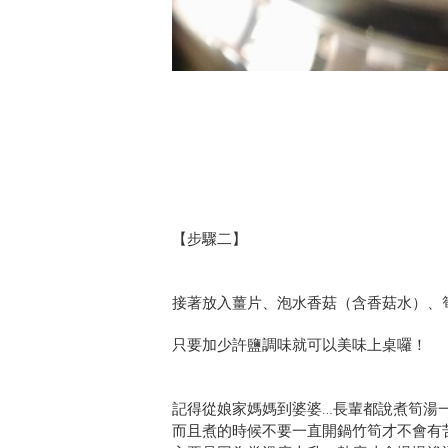
【步驟二】
接著放入薑片、泡水香菇（含香菇水）、
只要加少許鹽調味就可以美味上桌囉！
記得從娘家媽媽到婆婆…長輩都說煮筍湯
而且煮的時候不要一直開鍋竹筍才不會有