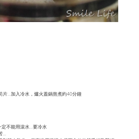
筍片…加入冷水，爐火蓋鍋熬煮約40分鐘
一定不能用滾水…要冷水
苦…