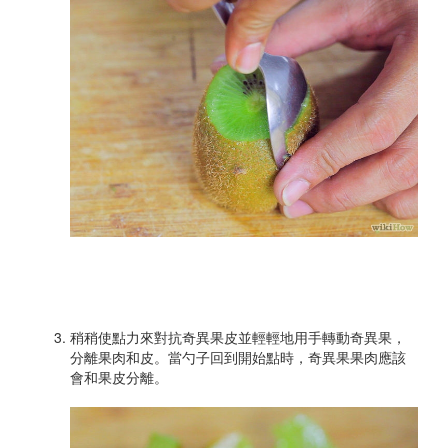
稍稍使點力來對抗奇異果皮並輕輕地用手轉動奇異果，
分離果肉和皮。當勺子回到開始點時，奇異果果肉應該
會和果皮分離。