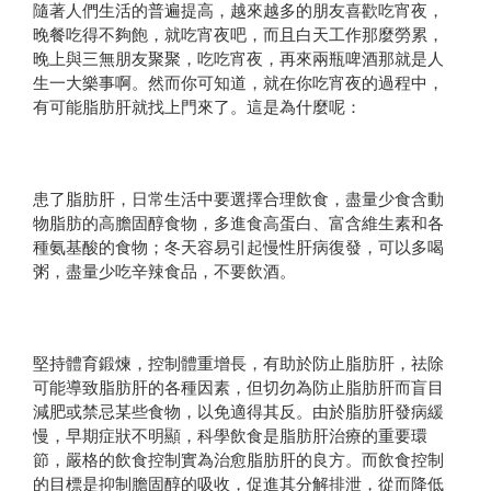
隨著人們生活的普遍提高，越來越多的朋友喜歡吃宵夜，
晚餐吃得不夠飽，就吃宵夜吧，而且白天工作那麼勞累，
晚上與三無朋友聚聚，吃吃宵夜，再來兩瓶啤酒那就是人
生一大樂事啊。然而你可知道，就在你吃宵夜的過程中，
有可能脂肪肝就找上門來了。這是為什麼呢：
患了脂肪肝，日常生活中要選擇合理飲食，盡量少食含動
物脂肪的高膽固醇食物，多進食高蛋白、富含維生素和各
種氨基酸的食物；冬天容易引起慢性肝病復發，可以多喝
粥，盡量少吃辛辣食品，不要飲酒。
堅持體育鍛煉，控制體重增長，有助於防止脂肪肝，祛除
可能導致脂肪肝的各種因素，但切勿為防止脂肪肝而盲目
減肥或禁忌某些食物，以免適得其反。由於脂肪肝發病緩
慢，早期症狀不明顯，科學飲食是脂肪肝治療的重要環
節，嚴格的飲食控制實為治愈脂肪肝的良方。而飲食控制
的目標是抑制膽固醇的吸收，促進其分解排泄，從而降低