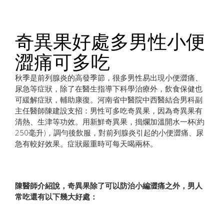
奇異果好處多男性小便
澀痛可多吃
秋季是前列腺炎的高發季節，很多男性易出現小便澀痛、
尿急等症狀，除了在醫生​​指導下科學治療外，飲食保健也
可緩解症狀，輔助康復。河南省中醫院中西醫結合男科副
主任醫師陳建設支招：男性可多吃奇異果，因為奇異果有
清熱、生津等功效。用新鮮奇異果，搗爛加溫開水一杯(約
250毫升)，調勻後飲服，對前列腺炎引起的小便澀痛、尿
急有較好​​效果。症狀嚴重時可每天喝兩杯。
陳醫師介紹說，奇異果除了可以防治小編澀痛之外，男人
常吃還有以下幾大好處：