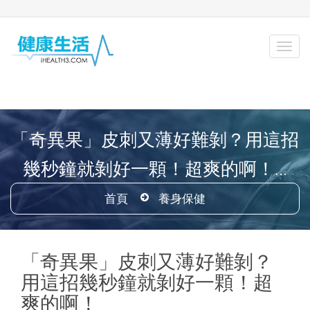
「奇異果」皮刺又薄好難剝？用這招
幾秒鐘就剝好一顆！超爽的啊！...
首頁
養身保健
「奇異果」皮刺又薄好難剝？
用這招幾秒鐘就剝好一顆！超
爽的啊！