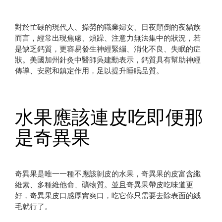
對於忙碌的現代人、操勞的職業婦女、日夜顛倒的夜貓族
而言，經常出現焦慮、煩躁、注意力無法集中的狀況，若
是缺乏鈣質，更容易發生神經緊繃、消化不良、失眠的症
狀。美國加州針灸中醫師吳建勳表示，鈣質具有幫助神經
傳導、安慰和鎮定作用，足以提升睡眠品質。
水果應該連皮吃即便那
是奇異果
奇異果是唯一一種不應該剝皮的水果，奇異果的皮富含纖
維素、多種維他命、礦物質。並且奇異果帶皮吃味道更
好，奇異果皮口感厚實爽口，吃它你只需要去除表面的絨
毛就行了。