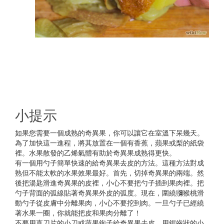
小提示
如果您需要一個成熟的奇異果，你可以讓它在室溫下呆幾天。
為了加快這一進程，將其放置在一個有香蕉，蘋果或梨的紙袋
裡。水果散發的乙烯氣體有助於奇異果成熟得更快。
有一個用勺子簡單快速的給奇異果去皮的方法。這種方法對成
熟但不能太軟的水果效果最好。首先，切掉奇異果的兩端。然
後把湯匙滑進奇異果的皮裡，小心不要把勺子插到果肉裡。把
勺子背面的弧線貼著奇異果外皮的弧度。現在，圍繞獼猴桃滑
動勺子從皮膚中分離果肉，小心不要挖到肉。一旦勺子已經繞
著水果一圈，你就能把皮和果肉分離了！
不要用直刀片的小刀或蔬果鉋子給奇異果去皮。用鋸齒狀的小