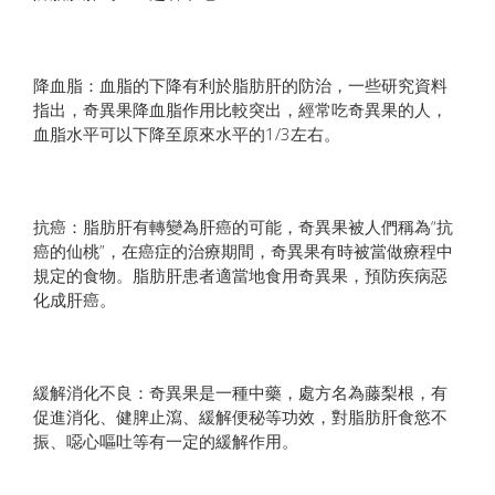
降血脂：血脂的下降有利於脂肪肝的防治，一些研究資料
指出，奇異果降血脂作用比較突出，經常吃奇異果的人，
血脂水平可以下降至原來水平的1/3左右。
抗癌：脂肪肝有轉變為肝癌的可能，奇異果被人們稱為“抗
癌的仙桃”，在癌症的治療期間，奇異果有時被當做療程中
規定的食物。脂肪肝患者適當地食用奇異果，預防疾病惡
化成肝癌。
緩解消化不良：奇異果是一種中藥，處方名為藤梨根，有
促進消化、健脾止瀉、緩解便秘等功效，對脂肪肝食慾不
振、噁心嘔吐等有一定的緩解作用。