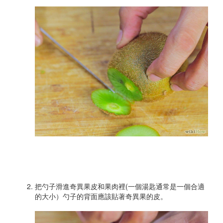
把勺子滑進奇異果皮和果肉裡(一個湯匙通常是一個合適
的大小）勺子的背面應該貼著奇異果的皮。