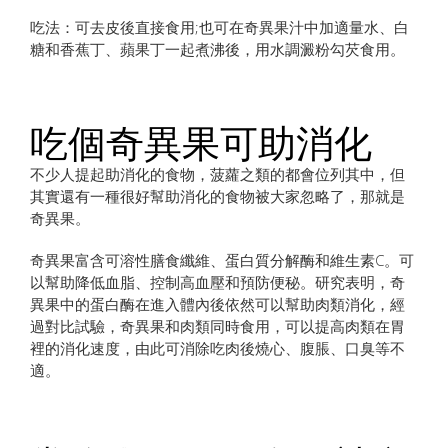
吃法：可去皮後直接食用;也可在奇異果汁中加適量水、白
糖和香蕉丁、蘋果丁一起煮沸後，用水調澱粉勾芡食用。
吃個奇異果可助消化
不少人提起助消化的食物，菠蘿之類的都會位列其中，但
其實還有一種很好幫助消化的食物被大家忽略了，那就是
奇異果。
奇異果富含可溶性膳食纖維、蛋白質分解酶和維生素C。可
以幫助降低血脂、控制高血壓和預防便秘。研究表明，奇
異果中的蛋白酶在進入體內後依然可以幫助肉類消化，經
過對比試驗，奇異果和肉類同時食用，可以提高肉類在胃
裡的消化速度，由​​此可消除吃肉後燒心、腹脹、口臭等不
適。