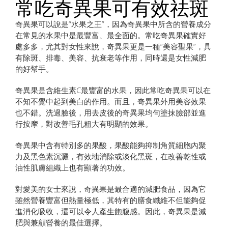
常吃奇異果可有效祛斑
奇異果可以說是“水果之王”，因為奇異果中所含的營養成分
在常見的水果中是最豐富、最全面的。常吃奇異果確實好
處多多，尤其對女性來說，奇異果更是一種“美容聖果”，具
有除斑、排毒、美容、抗衰老等作用，同時還是女性減肥
的好幫手。
奇異果是含維生素C最豐富的水果，因此常吃奇異果可以在
不知不覺中起到美白的作用。而且，奇異果外用美容效果
也不錯。洗過臉後，用去皮後的奇異果均勻塗抹臉部並進
行按摩，對改善毛孔粗大有明顯的效果。
奇異果中含有特別多的果酸，果酸能夠抑制角質細胞內聚
力及黑色素沉澱，有效地消除或淡化黑斑，在改善乾性或
油性肌膚組織上也有顯著的功效。
對愛美的女士來說，奇異果是最合適的減肥食品，因為它
雖然營養豐富但熱量極低，其特有的膳食纖維不但能夠促
進消化吸收，還可以令人產生飽腹感。因此，奇異果是減
肥與兼顧營養的最佳選擇。