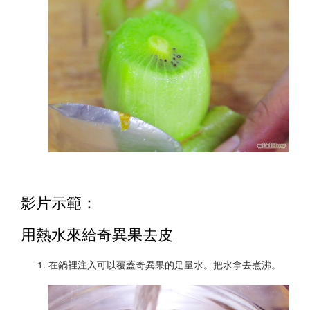
影片示範：
用熱水來給奇異果去皮
在鍋裡注入可以覆蓋奇異果的足量水。把水拿去煮沸。