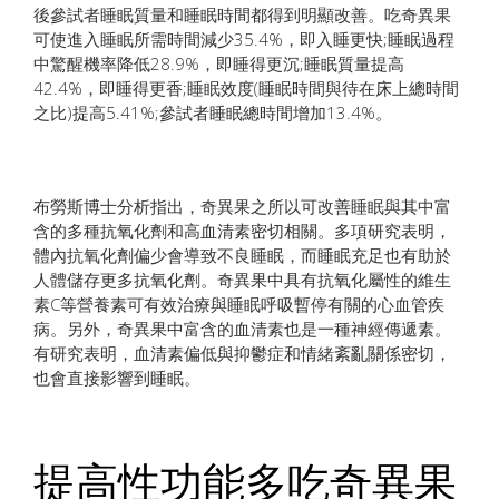
後參試者睡眠質量和睡眠時間都得到明顯改善。吃奇異果
可使進入睡眠所需時間減少35.4%，即入睡更快;睡眠過程
中驚醒機率降低28.9%，即睡得更沉;睡眠質量提高
42.4%，即睡得更香;睡眠效度(睡眠時間與待在床上總時間
之比)提高5.41%;參試者睡眠總時間增加13.4%。
布勞斯博士分析指出，奇異果之所以可改善睡眠與其中富
含的多種抗氧化劑和高血清素密切相關。多項研究表明，
體內抗氧化劑偏少會導致不良睡眠，而睡眠充足也有助於
人體儲存更多抗氧化劑。奇異果中具有抗氧化屬性的維生
素C等營養素可有效治療與睡眠呼吸暫停有關的心血管疾
病。另外，奇異果中富含的血清素也是一種神經傳遞素。
有研究表明，血清素偏低與抑鬱症和情緒紊亂關係密切，
也會直接影響到睡眠。
提高性功能多吃奇異果