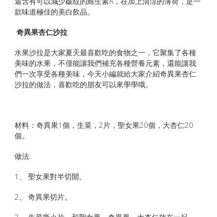
還含有可以減少皺紋的維生素A，在加上清涼的薄荷，是一
款味道極佳的美白飲品。
奇異果杏仁沙拉
水果沙拉是大家夏天最喜歡吃的食物之一，它聚集了各種
美味的水果，不僅能讓我們補充各種營養元素，還能讓我
們一次享受各種美味，今天小編就給大家介紹奇異果杏仁
沙拉的做法，喜歡吃的朋友可以來學學哦。
材料：奇異果1個，生菜，2片，聖女果20個，大杏仁20
個。
做法:
1、 聖女果對半切開。
2、 奇異果切片。
3、 生菜撕小片，和聖女果、奇異果、大杏仁放在一起。