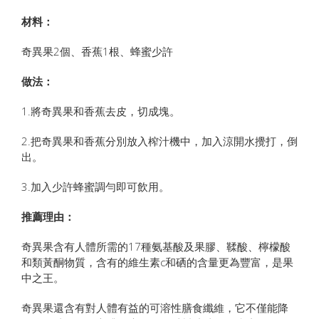
材料：
奇異果2個、香蕉1根、蜂蜜少許
做法：
1.將奇異果和香蕉去皮，切成塊。
2.把奇異果和香蕉分別放入榨汁機中，加入涼開水攪打，倒
出。
3.加入少許蜂蜜調勻即可飲用。
推薦理由：
奇異果含有人體所需的17種氨基酸及果膠、鞣酸、檸檬酸
和類黃酮物質，含有的維生素c和硒的含量更為豐富，是果
中之王。
奇異果還含有對人體有益的可溶性膳食纖維，它不僅能降