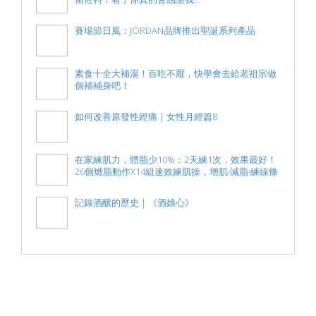
賽場節日風：JORDAN品牌推出聖誕系列產品
素食十全大補湯！百吃不厭，快學會去給老祖宗做
個補補身吧！
如何改善原發性經痛｜女性月經篇8
在家練肌力，體脂少10%：2天練1次，效果最好！
26個燃脂動作X14組速效練肌操，增肌‧減脂‧練線條
記錄酒釀的歷史｜《酒娘心》