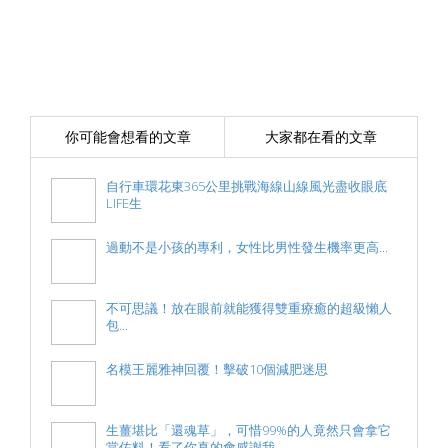
你可能會想看的文章
大家都在看的文章
自行車環花東365公里挑戰海線山線風光盡收眼底
LIFE生
過動不是小孩的專利，女性比男性發生機率更高...
不可思議！放在眼前就能獲得雙重療癒的超級懶人
包...
名模王麗雅神回覆！擊破10個減肥迷思
生薑堪比「還魂草」，可惜99%的人竟然只會拿它
當佐料！看了你真的會感謝我…