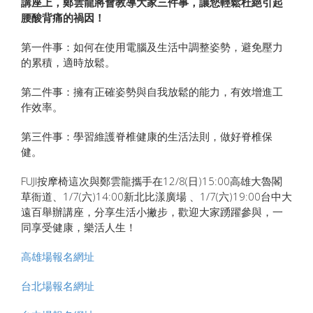
講座上，鄭雲龍將會教導大家三件事，讓您輕鬆杜絕引起
腰酸背痛的禍因！
第一件事：如何在使用電腦及生活中調整姿勢，避免壓力
的累積，適時放鬆。
第二件事：擁有正確姿勢與自我放鬆的能力，有效增進工
作效率。
第三件事：學習維護脊椎健康的生活法則，做好脊椎保
健。
FUJI按摩椅這次與鄭雲龍攜手在12/8(日)15:00高雄大魯閣
草衙道、1/7(六)14:00新北比漾廣場 、1/7(六)19:00台中大
遠百舉辦講座，分享生活小撇步，歡迎大家踴躍參與，一
同享受健康，樂活人生！
高雄場報名網址
台北場報名網址