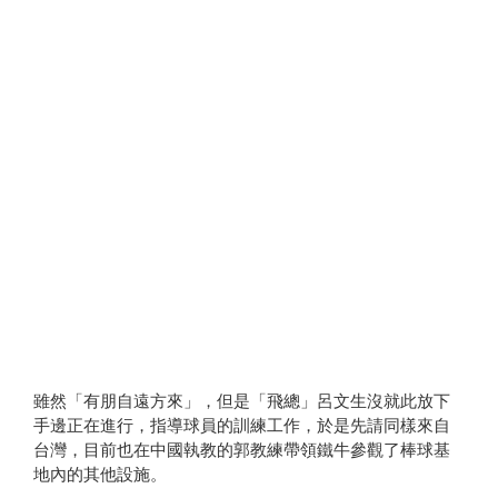
雖然「有朋自遠方來」，但是「飛總」呂文生沒就此放下
手邊正在進行，指導球員的訓練工作，於是先請同樣來自
台灣，目前也在中國執教的郭教練帶領鐵牛參觀了棒球基
地內的其他設施。