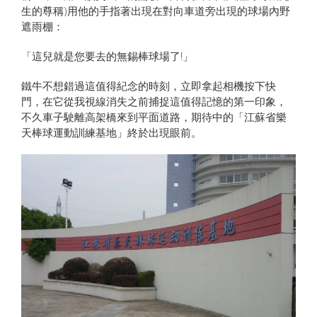
生的尊稱)用他的手指著出現在對向車道旁出現的球場內野
遮雨棚：
「這兒就是您要去的無錫棒球場了!」
鐵牛不想錯過這值得紀念的時刻，立即拿起相機按下快
門，在它從我視線消失之前捕捉這值得記憶的第一印象，
不久車子駛離高架橋來到平面道路，期待中的「江蘇省樂
天棒球運動訓練基地」終於出現眼前。