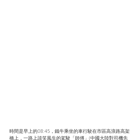
時間是早上的08:45，鐵牛乘坐的車行駛在市區高浪路高架
橋上，一路上談笑風生的駕駛「師傅」(中國大陸對司機先