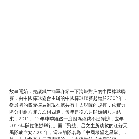
故事開始，先讓鐵牛簡單介紹一下海峽對岸的中國棒球聯
賽，由中國棒球協會主辦的中國棒球聯賽起始於2002年，
從最初的四隊擴展到現在總共有十支球隊的規模，依實力
區分甲組六隊與乙組四隊，每年是從六月開始到八月結
束，2012、13年球季雖然一度因為經費不足停辦，去年
2014年開始復辦舉行。而「飛總」呂文生所執教的江蘇天
馬隊成立於2005年，當時的隊名為「中國希望之星隊」，