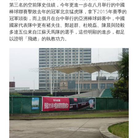
第三名的空前隊史佳績，今年更進一步在八月舉行的中國
棒球聯賽擊敗去年的冠軍北京猛虎隊，拿下2015年賽季的
冠軍頭銜，而上個月在台中舉行的亞洲棒球錦賽中，中國
國家代表隊中更有褚夫佳、鄭超群、杜曉磊、陳晨與陸毅
多達五位來自江蘇天馬隊的選手，這些明顯的進步，都足
以證明「飛總」的執教功力。