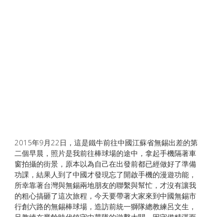
2015年9月22日，這是鐵牛前往中國江蘇省無錫出差的第
二個早晨，照片是我前往棒球場的途中，拿起手機隔著車
窗拍攝的街景，原本以為自己在出發前都已經做好了準備
功課，結果人到了中國才發現忘了開啟手機的漫遊功能，
所幸靠著台灣與無錫兩地朋友的聯繫與幫忙，才沒有讓我
的粗心搞砸了這次旅程，今天要帶著大家來到中國無錫市
行創六路的無錫棒球場，造訪前統一獅隊總教練呂文生，
呂教練在業餘時代鎮守中華隊的游擊大關，因守備精湛而