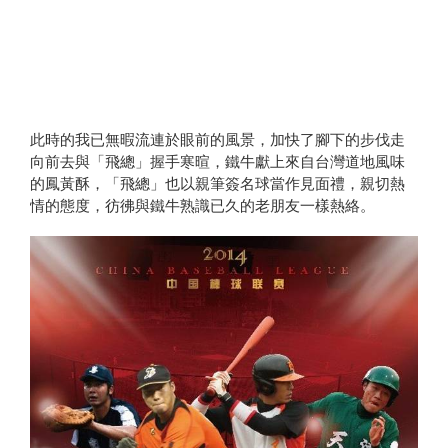
此時的我已無暇流連於眼前的風景，加快了腳下的步伐走
向前去與「飛總」握手寒暄，鐵牛獻上來自台灣道地風味
的鳳黃酥，「飛總」也以親筆簽名球當作見面禮，親切熱
情的態度，彷彿與鐵牛熟識已久的老朋友一樣熱絡。