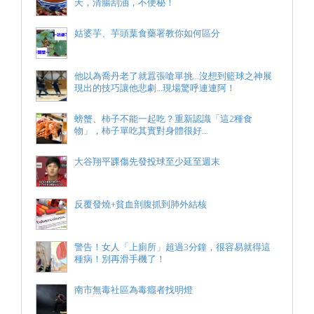
天，清腸刮油，不便秘！
姑婆芋、芋頭葉食藥署教你如何區分
他以為喬丹老了就囂張嗆單挑...沒想到籃球之神展
現出的技巧讓他悲劇...現場驚呼連連阿！
螃蟹、柿子不能一起吃？重新認識「這2種食
物」，柿子單吃其實對身體很好...
大谷翔平踝傷先發投球至少延至週末
反覆發燒+貧血剖腹抓到肺外結核
警告！女人「上廁所」超過3分鐘，很容易就得這
種病！別再滑手機了！
南市無毒社區為毒癮者找明燈