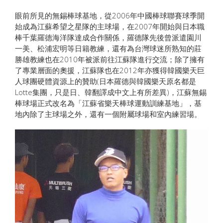
眼前所見的無錫棒球基地，從2006年中國棒球聯賽球季開
始成為江蘇希望之星隊的主球場，在2007年開始與日本職
棒千葉羅德海洋隊達成合作關係，羅德隊先後曾派遣園川
一美、松浦宏明等日籍教練，還有為台灣球迷所熟知的莊
勝雄教練也在2010年被派前往江蘇隊進行交流；除了擁有
了專業層面的奧援，江蘇隊也在2012年亦獲得韓國樂天巨
人球團硬體資源上的贊助(日本羅德與韓國樂天原名都是
Lotte集團，只是日、韓翻譯成中文上有所差異)，江蘇無錫
棒球場正式改名為「江蘇省樂天棒球運動訓練基地」，基
地內除了主球場之外，還有一個附屬球場和室內練習場。