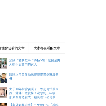
可能會想看的文章
大家都在看的文章
消除〝愛的把手〞終極5招！做個讓男
人抓不著贅肉的女人
眼睛上吊四肢抽搐寶寶腸胃炎嚇壞父
母
女子10年前背後長了一顆超可怕的東
西，遲遲不敢就醫！沒想到三年後，
那東西竟然變成一顆長達19公分的.
【老外氣炸廚房】五更腸旺佐「神秘