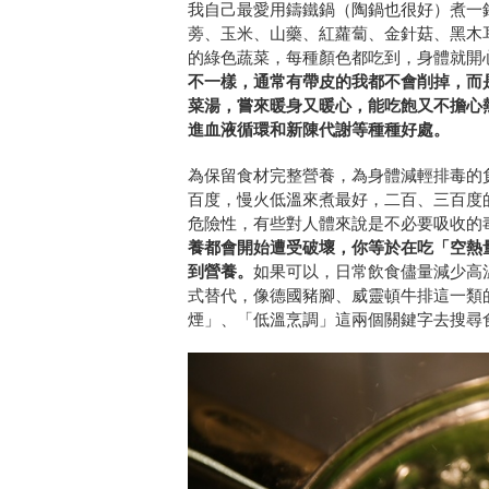
我自己最愛用鑄鐵鍋（陶鍋也很好）煮一
蒡、玉米、山藥、紅蘿蔔、金針菇、黑木
的綠色蔬菜，每種顏色都吃到，身體就開
不一樣，通常有帶皮的我都不會削掉，而
菜湯，嘗來暖身又暖心，能吃飽又不擔心
進血液循環和新陳代謝等種種好處。
為保留食材完整營養，為身體減輕排毒的
百度，慢火低溫來煮最好，二百、三百度
危險性，有些對人體來說是不必要吸收的
養都會開始遭受破壞，你等於在吃「空熱量食物」
到營養。
如果可以，日常飲食儘量減少高
式替代，像德國豬腳、威靈頓牛排這一類
煙」、「低溫烹調」這兩個關鍵字去搜尋