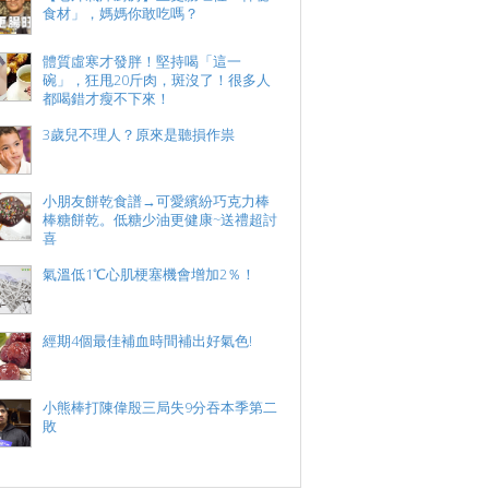
食材」，媽媽你敢吃嗎？
體質虛寒才發胖！堅持喝「這一
碗」，狂甩20斤肉，斑沒了！很多人
都喝錯才瘦不下來！
3歲兒不理人？原來是聽損作祟
小朋友餅乾食譜→可愛繽紛巧克力棒
棒糖餅乾。低糖少油更健康~送禮超討
喜
氣溫低1℃心肌梗塞機會增加2％！
經期4個最佳補血時間補出好氣色!
小熊棒打陳偉殷三局失9分吞本季第二
敗