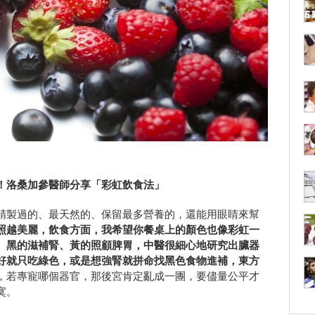
！
洛桑加參醫師分享「彩虹飲食法」
精製過的、最天然的、保留最多營養的，還能用眼睛來幫
照越美麗，飲食方面，我希望你餐桌上的顏色也像彩虹一
、黑的滋補腎、黃的照顧脾胃，中醫很細心地研究出臟器
好就只吃綠色，或是想強腎就拼命找黑色食物進補，東方
，若專寵哪個器官，那後宮肯定亂成一團，要儘量公平才
寞。