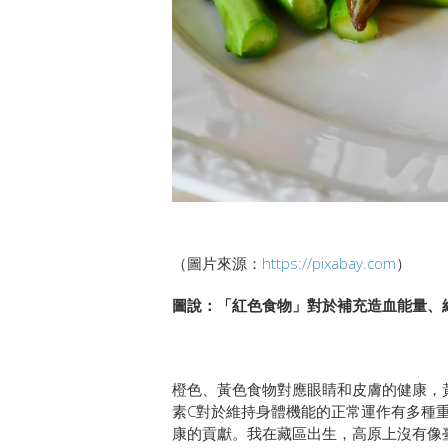
（圖片來源：
https://pixabay.com
）
圖說：「紅色食物」對於補充造血能量、
橙色、黃色食物對應眼睛和皮膚的健康，黃
素C對於維持身體機能的正常運作有多種
康的貢獻。我在藏區出生，高原上沒有像