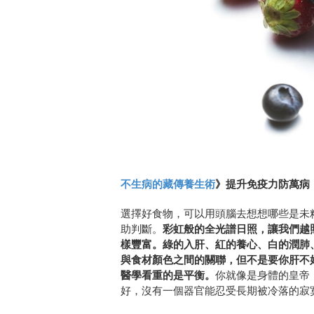
不生病的藏傳養生術
》
提升免疫
力防萬病
選擇好食物，可以用頭腦去想想哪些是未
助判斷。
彩虹般的全光譜日照，讓我們越
樣豐富。綠的入肝、紅的養心、白的潤肺
與食材顏色之間的關聯，但不是要你肝不
醫學看重的是平衡。
你就像是身體的皇帝
好，沒有一個器官能忍受長期被冷落的寂