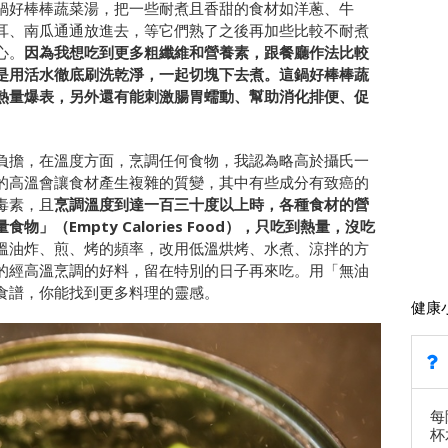
鍋好棒棒蔬菜湯，把一些耐煮且香甜的食材如洋蔥、牛
耳、南瓜通通放進去，等它們熟了之後再加些比較不耐煮
心。
因為我想吃到更多粗纖維和營養素，跟餐廳作法比較
是用活水徹底刷洗乾淨，一起切塊下去煮。這鍋好棒棒蔬
熱量爆表，另外還有能刺激腸胃蠕動、幫助消化排便、促
負擔，在溫度方面，烹調任何食物，我認為略高於攝氏一
的高溫會讓食材產生複雜的質變，其中有些成分有致癌的
毒素，且
烹調溫度到達一百三十度以上時，各種食材的營
（Empty Calories Food），只吃到熱量，沒吃
溫油炸、煎、烤的頻率，改用低溫烘烤、水煮、涼拌的方
的經高溫烹調的好料，留在特別的日子再來吃。用「無油
食譜，你能找到更多料理的靈感。
健康
每
杯