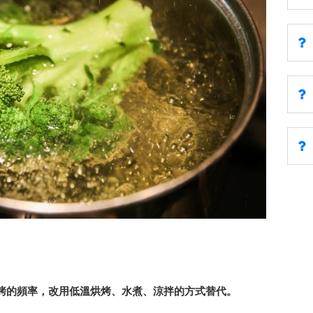
烤的頻率，改用低溫烘烤、水煮、涼拌的方式替代。