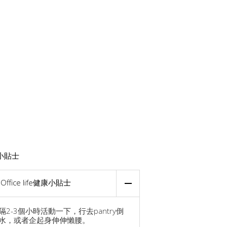
小貼士
Office life健康小貼士
隔2-3個小時活動一下，行去pantry倒
水，或者企起身伸伸懶腰。