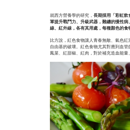
就西方營養學的研究，
長期採用「彩虹飲
軍提升戰鬥力、升級武器，難纏的慢性病
線、紅外線，各有其用處，每種顏色的食
比方說，紅色食物讓人青春無敵、氣色紅
自由基的破壞。紅色食物尤其對應到血管
鳳菜、紅甜椒、紅肉，對於補充造血能量