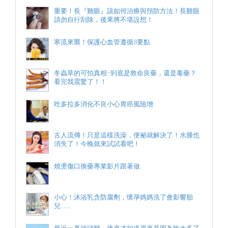
重要！長『雞眼』該如何治療與預防方法！長雞眼
請勿自行刮除，後果將不堪設想！
寒流來襲！保護心血管遵循8要點
冬蟲草的可怕真相~到底是救命良藥，還是毒藥？
看完我震驚了！！
吃多拉多消化不良小心胃癌風險增
古人流傳！只是這樣洗澡，便祕就解決了！水腫也
消失了！今晚就來試試看吧！
燒燙傷口換藥專業影片跟著做
小心！沐浴乳含防腐劑，懷孕媽媽洗了會影響胎
兒......
最近一直掉頭髮，後來才知道原來是因為吃太多了