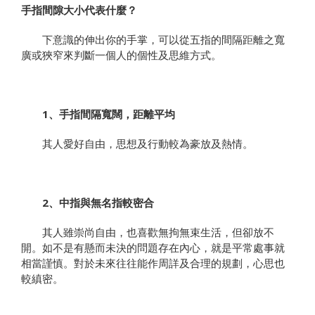
手指間隙大小代表什麼？
下意識的伸出你的手掌，可以從五指的間隔距離之寬
廣或狹窄來判斷一個人的個性及思維方式。
1、手指間隔寬闊，距離平均
其人愛好自由，思想及行動較為豪放及熱情。
2、中指與無名指較密合
其人雖崇尚自由，也喜歡無拘無束生活，但卻放不
開。如不是有懸而未決的問題存在內心，就是平常處事就
相當謹慎。對於未來往往能作周詳及合理的規劃，心思也
較縝密。