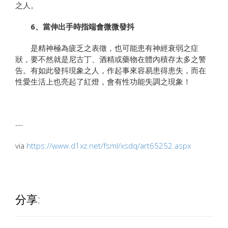
之人。
6、當伸出手時指端會微微發抖
是精神極為疲乏之表徵，也可能患有神經衰弱之症
狀，要不然就是尼古丁、酒精或藥物在體內積存太多之警
告。有如此發抖現象之人，作起事來容易患得患失，而在
性愛生活上也亮起了紅燈，會有性功能失調之現象！
---
via
https://www.d1xz.net/fsml/xsdq/art65252.aspx
分享: