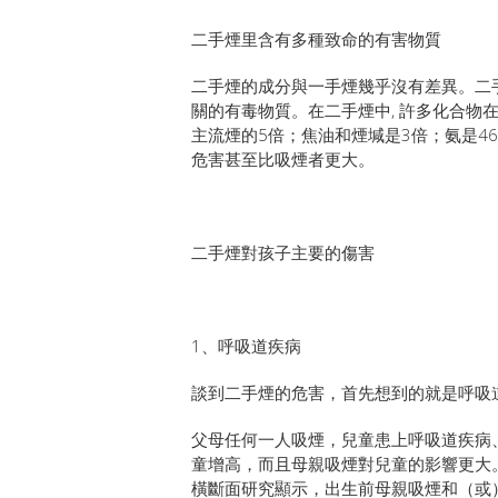
二手煙里含有多種致命的有害物質
二手煙的成分與一手煙幾乎沒有差異。二手煙
關的有毒物質。在二手煙中, 許多化合物在
主流煙的5倍；焦油和煙堿是3倍；氨是46
危害甚至比吸煙者更大。
二手煙對孩子主要的傷害
1、呼吸道疾病
談到二手煙的危害，首先想到的就是呼吸
父母任何一人吸煙，兒童患上呼吸道疾病
童增高，而且母親吸煙對兒童的影響更大。對
橫斷面研究顯示，出生前母親吸煙和（或