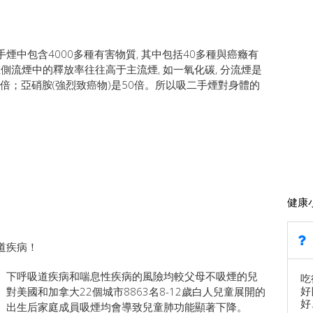
中包含4000多種有害物質, 其中包括40多種與癌癥有
側流煙中的釋放率往往高于主流煙, 如一氧化碳, 分流煙是
倍；亞硝胺(強烈致癌物)是50倍。所以吸二手煙對身體的
健康
道疾病！
、下呼吸道疾病和喘息性疾病的風險均較父母不吸煙的兒
吃
好
美國和加拿大22個城市8863名8-12歲白人兒童展開的
好
）出生后家庭成員吸煙均會導致兒童肺功能顯著下降。