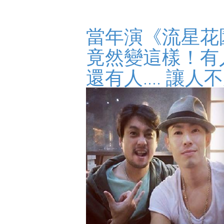
當年演《流星花
竟然變這樣！有
還有人.... 讓