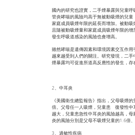
國內的研究也證實，二手煙暴露與兒童呼
管炎哮喘的風險均高于無被動吸煙的兒童
家庭成員吸煙年限的延長而增加。被動吸
且隨被動吸煙量和家庭成員吸煙年限的增
發生呼吸道感染的風險也會增高。
雖然哮喘是遺傳因素和環境因素交互作用
越來越受到人們的關注。研究發現，二手
煙暴露均可促進所道高反應性的發生，存
2、中耳炎
《美國衛生總監報告》指出，父母吸煙的兒童
倍。父母任一人吸煙，兒童患 復發性中耳
越大，兒童患急性中耳炎的風險越高，母親每
炎的風險分別是父母不吸煙兒童的1.6倍、2
3、過敏性疾病