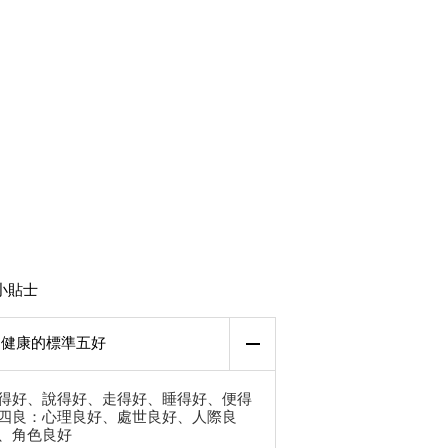
小貼士
健康的標準五好
得好、說得好、走得好、睡得好、便得
四良：心理良好、處世良好、人際良
、角色良好