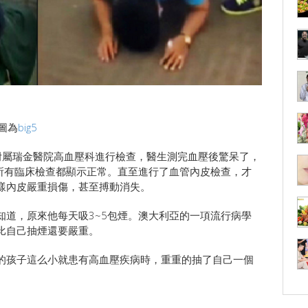
圖為
big5
附屬瑞金醫院高血壓科進行檢查，醫生測完血壓後驚呆了，
，所有臨床檢查都顯示正常。直至進行了血管內皮檢查，才
樣內皮嚴重損傷，甚至搏動消失。
知道，原來他每天吸3~5包煙。澳大利亞的一項流行病學
比自己抽煙還要嚴重。
的孩子這么小就患有高血壓疾病時，重重的抽了自己一個