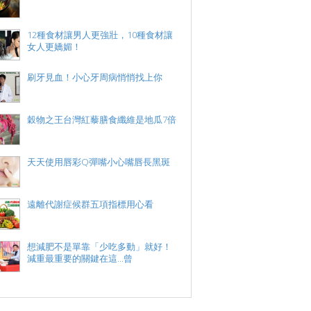
12種食材讓男人更強壯，10種食材讓
女人更嬌媚！
刷牙見血！小心牙周病悄悄找上你
穀物之王台灣紅藜膳食纖維是地瓜7倍
天天使用唇彩Q彈嘴小心嘴唇長黑斑
遠離代謝症候群五項指標用心看
想減肥不是單靠「少吃多動」就好！
減重最重要的關鍵在這...曾