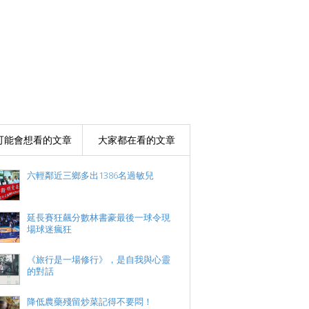
可能會想看的文章
大家都在看的文章
六輕鄰近三鄉多出1386名過敏兒
延長賽狂飆分數林書豪最後一球令現
場球迷瘋狂
《旅行是一場修行》，是自我與心靈
的對話
降低農藥殘留炒菜記得不要悶！