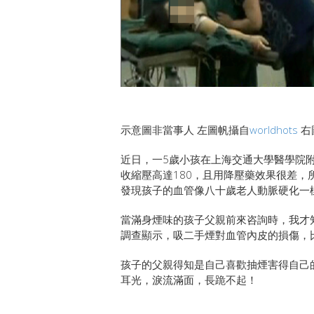
示意圖非當事人 左圖帆攝自
worldhots
右
近日，一5歲小孩在上海交通大學醫學院
收縮壓高達180，且用降壓藥效果很差
發現孩子的血管像八十歲老人動脈硬化一
當滿身煙味的孩子父親前來咨詢時，我才
調查顯示，吸二手煙對血管內皮的損傷，
孩子的父親得知是自己喜歡抽煙害得自己
耳光，淚流滿面，長跪不起！