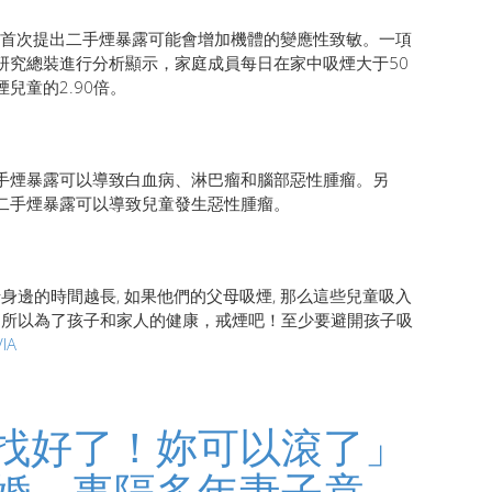
上首次提出二手煙暴露可能會增加機體的變應性致敏。一項
癥研究總裝進行分析顯示，家庭成員每日在家中吸煙大于50
兒童的2.90倍。
手煙暴露可以導致白血病、淋巴瘤和腦部惡性腫瘤。另
二手煙暴露可以導致兒童發生惡性腫瘤。
身邊的時間越長, 如果他們的父母吸煙, 那么這些兒童吸入
。所以為了孩子和家人的健康，戒煙吧！至少要避開孩子吸
VIA
找好了！妳可以滾了」
婚，事隔多年妻子竟