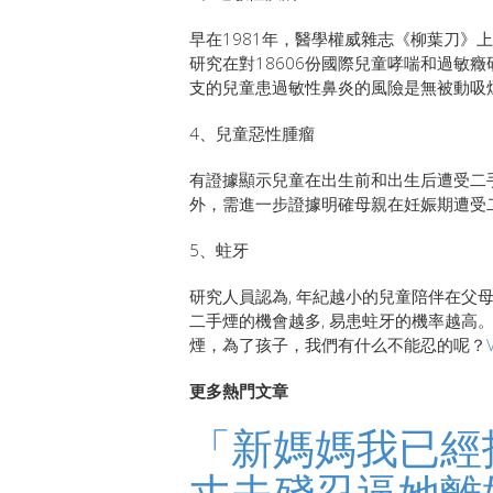
早在1981年，醫學權威雜志《柳葉刀》
研究在對18606份國際兒童哮喘和過敏
支的兒童患過敏性鼻炎的風險是無被動吸煙
4、兒童惡性腫瘤
有證據顯示兒童在出生前和出生后遭受二
外，需進一步證據明確母親在妊娠期遭受
5、蛀牙
研究人員認為, 年紀越小的兒童陪伴在父母
二手煙的機會越多, 易患蛀牙的機率越高
煙，為了孩子，我們有什么不能忍的呢？
更多熱門文章
「新媽媽我已經
丈夫殘忍逼她離