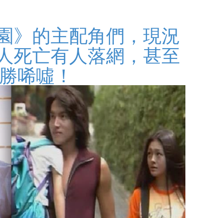
園》的主配角們，現況
人死亡有人落網，甚至
人不勝唏噓！