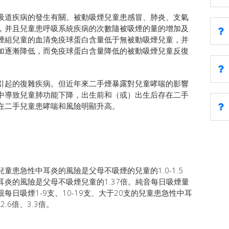
吸道疾病的發生有關。被動吸煙兒童患感冒、肺炎、支氣
，并且兒童患呼吸系統疾病的次數隨被吸煙的量的增加及
煙組兒童的血清免疫球蛋白含量低于無被動吸煙兒童，并
加逐漸降低，而免疫球蛋白含量降低的被動吸煙兒童反復
引起的復雜疾病。但近年來二手煙暴露對兒童哮喘的影響
中導致兒童肺功能下降，出生前和（或）出生后存在二手
在二手兒童患哮喘和風險明顯升高。
患急性中耳炎的風險是父母不吸煙的兒童的1.0-1.5
炎的風險是父母不吸煙兒童的1.37倍。純音每日吸煙量
日吸煙1-9支、10-19支、大于20支的兒童患急性中耳
.6倍、3.3倍。