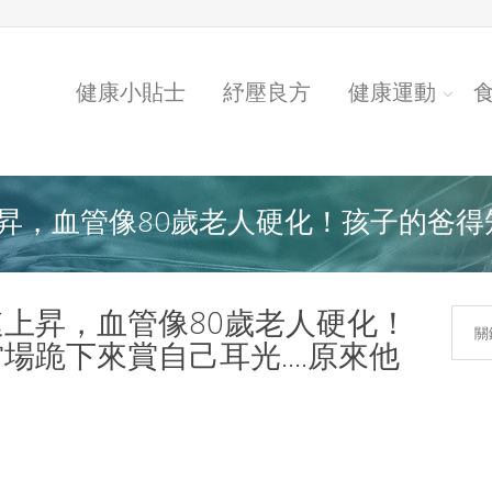
健康小貼士
紓壓良方
健康運動
，血管像80歲老人硬化！孩子的爸得知.
上昇，血管像80歲老人硬化！
跪下來賞自己耳光....原來他