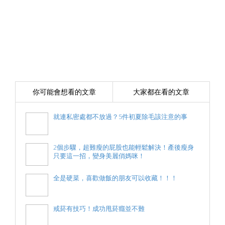
你可能會想看的文章
大家都在看的文章
就連私密處都不放過？5件初夏除毛該注意的事
2個步驟，超難瘦的屁股也能輕鬆解決！產後瘦身
只要這一招，變身美麗俏媽咪！
全是硬菜，喜歡做飯的朋友可以收藏！！！
戒菸有技巧！成功甩菸癮並不難