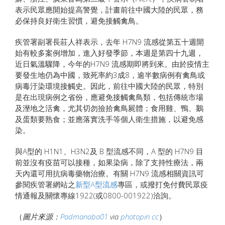
表示民眾應開始提高警覺，計畫前往中國大陸的民眾，務
必保持良好衛生習慣，避免接觸禽鳥。
疾管署副署長莊人祥表示，去年 H7N9 流感從第五十週開
始有較多案例增加，進入好發季節，本週是第四十九週，
近日氣溫驟降，今年的H7N9 流感期即將到來。由於疫情主
要發生地仍為中國，致死率約3成8，逾半數病例有禽鳥或
病毒汙染環境接觸史。因此，前往中國大陸的民眾，特別
是在出現病例之省份，應避免接觸禽鳥類，包括傳統市場
及溼地之活禽，尤其切勿撿拾禽鳥屍體；食用雞、鴨、鵝
及蛋類要熟食；並應落實洗手等個人衛生措施，以避免感
染。
與A型的 H1N1、H3N2及 B 型流感不同，A 型的 H7N9 目
前並沒有疫苗可以接種，如果染病，除了支持性療法，兩
天內還可用抗病毒藥物治療。有關 H7N9 流感相關資訊可
參閱疾管署網站之
新型A型流感
專區，或撥打免付費民眾疫
情通報及關懷專線1922(或0800-001922)洽詢。
（
圖片來源：
Padmanaba01
via
photopin
cc
）