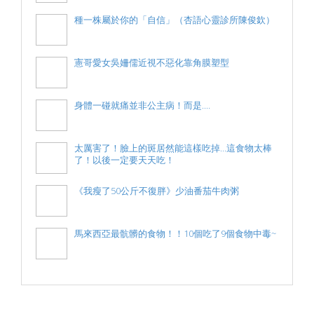
種一株屬於你的「自信」（杏語心靈診所陳俊欽）
憲哥愛女吳姍儒近視不惡化靠角膜塑型
身體一碰就痛並非公主病！而是....
太厲害了！臉上的斑居然能這樣吃掉...這食物太棒
了！以後一定要天天吃！
《我瘦了50公斤不復胖》少油番茄牛肉粥
馬來西亞最骯髒的食物！！10個吃了9個食物中毒~