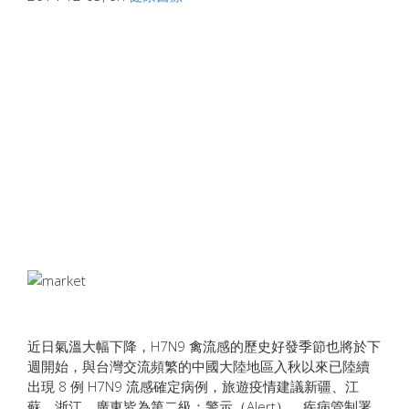
近日氣溫大幅下降，H7N9 禽流感的歷史好發季節也將於下
週開始，與台灣交流頻繁的中國大陸地區入秋以來已陸續
出現 8 例 H7N9 流感確定病例，旅遊疫情建議新疆、江
蘇、浙江、廣東皆為第二級：警示（Alert），疾病管制署