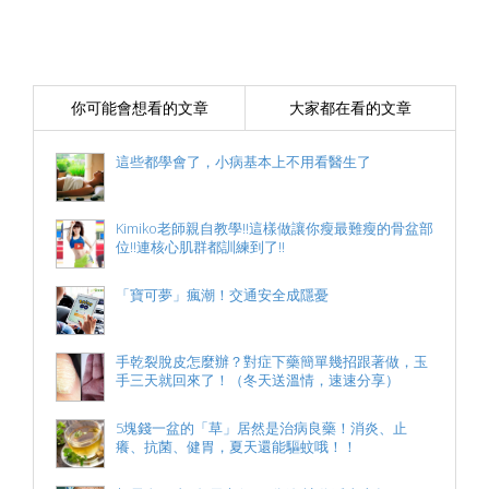
你可能會想看的文章
大家都在看的文章
這些都學會了，小病基本上不用看醫生了
Kimiko老師親自教學!!這樣做讓你瘦最難瘦的骨盆部
位!!連核心肌群都訓練到了!!
「寶可夢」瘋潮！交通安全成隱憂
手乾裂脫皮怎麼辦？對症下藥簡單幾招跟著做，玉
手三天就回來了！（冬天送溫情，速速分享）
5塊錢一盆的「草」居然是治病良藥！消炎、止
癢、抗菌、健胃，夏天還能驅蚊哦！！