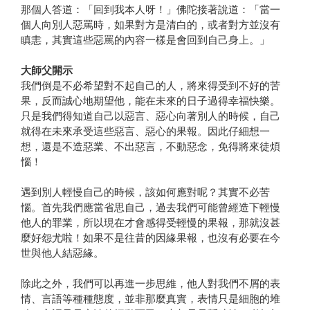
那個人答道：「回到我本人呀！」佛陀接著說道：「當一
個人向別人惡罵時，如果對方是清白的，或者對方並沒有
瞋恚，其實這些惡罵的內容一樣是會回到自己身上。」
大師父開示
我們倒是不必希望對不起自己的人，將來得受到不好的苦
果，反而誠心地期望他，能在未來的日子過得幸福快樂。
只是我們得知道自己以惡言、惡心向著別人的時候，自己
就得在未來承受這些惡言、惡心的果報。因此仔細想一
想，還是不造惡業、不出惡言，不動惡念，免得將來徒煩
惱！
遇到別人輕慢自己的時候，該如何應對呢？其實不必苦
惱。首先我們應當省思自己，過去我們可能曾經造下輕慢
他人的罪業，所以現在才會感得受輕慢的果報，那就沒甚
麼好怨尤啦！如果不是往昔的因緣果報，也沒有必要在今
世與他人結惡緣。
除此之外，我們可以再進一步思維，他人對我們不屑的表
情、言語等種種態度，並非那麼真實，表情只是細胞的堆