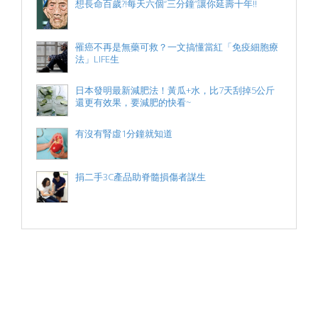
想長命百歲?!每天六個“三分鐘”讓你延壽十年!!
罹癌不再是無藥可救？一文搞懂當紅「免疫細胞療
法」LIFE生
日本發明最新減肥法！黃瓜+水，比7天刮掉5公斤
還更有效果，要減肥的快看~
有沒有腎虛1分鐘就知道
捐二手3C產品助脊髓損傷者謀生