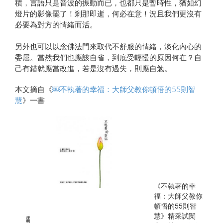
積，言語只是音波的振動而已，也都只是暫時性，猶如幻
燈片的影像罷了！剎那即逝，何必在意！況且我們更沒有
必要為對方的情緒而活。
另外也可以以念佛法門來取代不舒服的情緒，淡化內心的
委屈。當然我們也應該自省，到底受輕慢的原因何在？自
己有錯就應當改進，若是沒有過失，則應自勉。
本文摘自《
￼不執著的幸福：大師父教你頓悟的55則智
慧
》一書
《不執著的幸
福：大師父教你
頓悟的55則智
慧》精采試閱