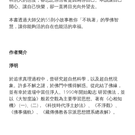
開心、讓自己快樂，卻一直將目光向外望去。
本書透過大師父的55則小故事教你「不執著」的學佛智
慧，讓你能夠活的自在也能活的幸福。
作者簡介
淨明
於追求真理過程中，曾研究超自然科學，以及超自然現
象。許多不解之謎，於佛門中獲得解惑。從此結了佛緣，
並有幸於道場中當任淨人。1990年開始勵志 研習佛法，並
以《大智度論》般若空觀為主要學習思想。著有《心相知
機》 (一)、(二)，《科技時代淨土妙法》、《不淨觀》、
《佛事儀軌》、《藏傳佛教各宗派思想體系總表解》。