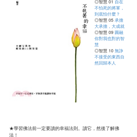
◎智慧 01
自在
不怕死的將軍，
到底怕什麼？
◎智慧 05
承擔
大承擔，大成就
◎智慧 09
圓融
你對我也對的智
慧
◎智慧 10
無諍
不接受的東西自
然回歸本人
★學習佛法前一定要讀的幸福法則。讀它，然後了解佛
法！