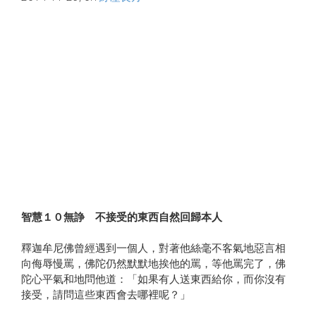
智慧１０無諍 不接受的東西自然回歸本人
釋迦牟尼佛曾經遇到一個人，對著他絲毫不客氣地惡言相
向侮辱慢罵，佛陀仍然默默地挨他的罵，等他罵完了，佛
陀心平氣和地問他道：「如果有人送東西給你，而你沒有
接受，請問這些東西會去哪裡呢？」