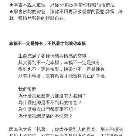
★本書不說大道理，只從55則故事帶你輕鬆領悟佛法。
★學會佛陀的智慧，讓你不用再汲汲營營的憂愁煩惱，練
就一種怡然智得的輕鬆自在。
幸福不一定是擁有，不執著才能讓你幸福
生命充滿了各種情緒與情感的交織，
其實得到不一定幸福，幸福不一定是擁有。
得到也不一定是快樂，快樂也不一定是擁有。
只有不執著，沒有粘著才能獲得真正的幸福。
我們常問
為什麼我這麼努力卻沒有人看到？
為什麼她總是看不到我的情意？
為什麼每次出門都事事不順？
為什麼我總是活的不快樂？
因為你太過「執著」，你太在意別人的目光、別人的想法
和別人的態度，卻忘記你活著是因為你自己。本該讓自己