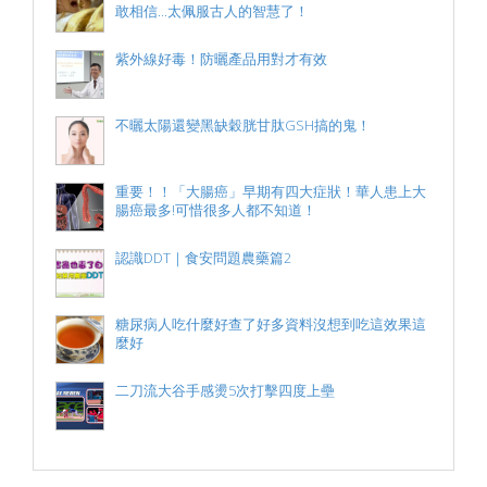
敢相信...太佩服古人的智慧了！
紫外線好毒！防曬產品用對才有效
不曬太陽還變黑缺穀胱甘肽GSH搞的鬼！
重要！！「大腸癌」早期有四大症狀！華人患上大
腸癌最多!可惜很多人都不知道！
認識DDT｜食安問題農藥篇2
糖尿病人吃什麼好查了好多資料沒想到吃這效果這
麼好
二刀流大谷手感燙5次打擊四度上壘