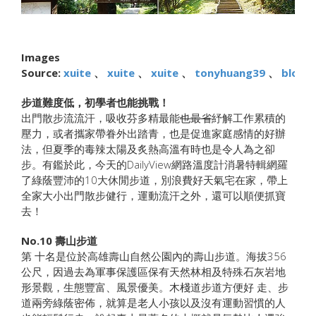
Images
Source:
xuite
、
xuite
、
xuite
、
tonyhuang39
、
blogs
步道難度低，初學者也能挑戰！
出門散步流流汗，吸收芬多精最能
也最省
紓解工作累積的
壓力，或者攜家帶眷外出踏青，也是促進家庭感情的好辦
法，但夏季的毒辣太陽及炙熱高溫有時也是令人為之卻
步。有鑑於此，今天的DailyView網路溫度計消暑特輯網羅
了綠蔭豐沛的10大休閒步道，別浪費好天氣宅在家，帶上
全家大小出門散步健行，運動流汗之外，還可以順便抓寶
去！
No.10
壽山步道
第 十名是位於高雄壽山自然公園內的壽山步道。海拔356
公尺，因過去為軍事保護區保有天然林相及特殊石灰岩地
形景觀，生態豐富、風景優美。木棧道步道方便好 走、步
道兩旁綠蔭密佈，就算是老人小孩以及沒有運動習慣的人