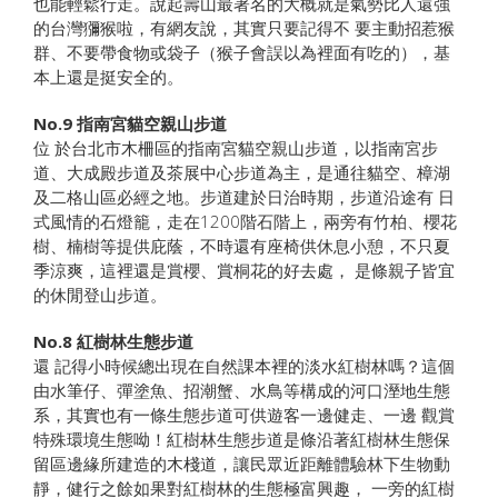
也能輕鬆行走。說起壽山最著名的大概就是氣勢比人還強
的台灣獼猴啦，有網友說，其實只要記得不 要主動招惹猴
群、不要帶食物或袋子（猴子會誤以為裡面有吃的），基
本上還是挺安全的。
No.9
指南宮貓空親山步道
位 於台北市木柵區的指南宮貓空親山步道，以指南宮步
道、大成殿步道及茶展中心步道為主，是通往貓空、樟湖
及二格山區必經之地。步道建於日治時期，步道沿途有 日
式風情的石燈籠，走在1200階石階上，兩旁有竹柏、櫻花
樹、楠樹等提供庇蔭，不時還有座椅供休息小憩，不只夏
季涼爽，這裡還是賞櫻、賞桐花的好去處， 是條親子皆宜
的休閒登山步道。
No.8
紅樹林生態步道
還 記得小時候總出現在自然課本裡的淡水紅樹林嗎？這個
由水筆仔、彈塗魚、招潮蟹、水鳥等構成的河口溼地生態
系，其實也有一條生態步道可供遊客一邊健走、一邊 觀賞
特殊環境生態呦！紅樹林生態步道是條沿著紅樹林生態保
留區邊緣所建造的木棧道，讓民眾近距離體驗林下生物動
靜，健行之餘如果對紅樹林的生態極富興趣， 一旁的紅樹