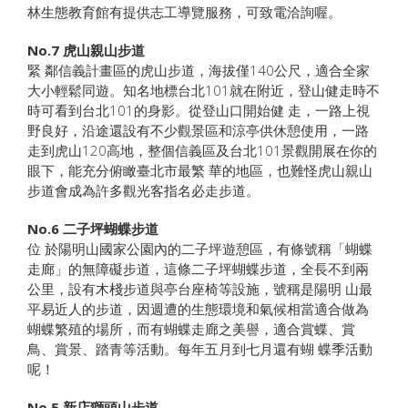
林生態教育館有提供志工導覽服務，可致電洽詢喔。
No.7
虎山親山步道
緊 鄰信義計畫區的虎山步道，海拔僅140公尺，適合全家
大小輕鬆同遊。知名地標台北101就在附近，登山健走時不
時可看到台北101的身影。從登山口開始健 走，一路上視
野良好，沿途還設有不少觀景區和涼亭供休憩使用，一路
走到虎山120高地，整個信義區及台北101景觀開展在你的
眼下，能充分俯瞰臺北市最繁 華的地區，也難怪虎山親山
步道會成為許多觀光客指名必走步道。
No.6
二子坪蝴蝶步道
位 於陽明山國家公園內的二子坪遊憩區，有條號稱「蝴蝶
走廊」的無障礙步道，這條二子坪蝴蝶步道，全長不到兩
公里，設有木棧步道與亭台座椅等設施，號稱是陽明 山最
平易近人的步道，因週遭的生態環境和氣候相當適合做為
蝴蝶繁殖的場所，而有蝴蝶走廊之美譽，適合賞蝶、賞
鳥、賞景、踏青等活動。每年五月到七月還有蝴 蝶季活動
呢！
No.5
新店獅頭山步道