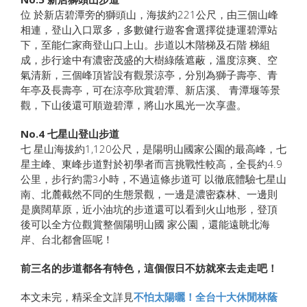
位 於新店碧潭旁的獅頭山，海拔約221公尺，由三個山峰
相連，登山入口眾多，多數健行遊客會選擇從捷運碧潭站
下，至能仁家商登山口上山。步道以木階梯及石階 梯組
成，步行途中有濃密茂盛的大樹綠蔭遮蔽，溫度涼爽、空
氣清新，三個峰頂皆設有觀景涼亭，分別為獅子壽亭、青
年亭及長壽亭，可在涼亭欣賞碧潭、新店溪、 青潭堰等景
觀，下山後還可順遊碧潭，將山水風光一次享盡。
No.4
七星山登山步道
七 星山海拔約1,120公尺，是陽明山國家公園的最高峰，七
星主峰、東峰步道對於初學者而言挑戰性較高，全長約4.9
公里，步行約需3小時，不過這條步道可 以徹底體驗七星山
南、北麓截然不同的生態景觀，一邊是濃密森林、一邊則
是廣闊草原，近小油坑的步道還可以看到火山地形，登頂
後可以全方位觀賞整個陽明山國 家公園，還能遠眺北海
岸、台北都會區呢！
前三名的步道都各有特色，這個假日不妨就來去走走吧！
本文未完，精采全文詳見
不怕太陽曬！全台十大休閒林蔭