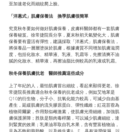
至加速老化而細紋爬上臉。
「洋蔥式」肌膚保養法 換季肌膚很簡單
究竟秋冬要如何做好肌膚保養，皮膚科醫師都有一套肌膚
保養秘笈。徐常捷院長分享，夏末秋初天氣變化大，肌膚
保養要有靈活有彈性，建議採取「洋蔥式」肌膚保養法，
將保養品一層層塗抹於肌膚，根據膚質不同增加肌膚滋潤
度，包括化妝水、精華液、乳液、乳霜等，先擦清爽不油
膩的化妝水、精華液，再擦油脂比例較高的乳液或乳霜。
秋冬保養肌膚抗老 醫師推薦這些成分
上了年紀的人，最怕肌膚冒出細紋，看起來顯得更老。徐
常捷院長推薦適合秋冬保養的抗老成分，例如艾地苯是
Q10的衍生物，分子小、抗氧化能力較高，可減少自由基
產生，延緩肌膚的流失膠原蛋白、彈性纖維；紅花苜蓿為
植物荷爾蒙，作用類似雌激素，使肌膚光滑細緻，加強肌
膚保護屏障；胜肽是類肉毒桿菌，可以減少肌膚細紋，達
到緊實的效果；乳果油萃取自乳木果，含有豐富植物油，
且為不飽和脂肪酸，以及維生素A、E，具有滋潤保濕，以