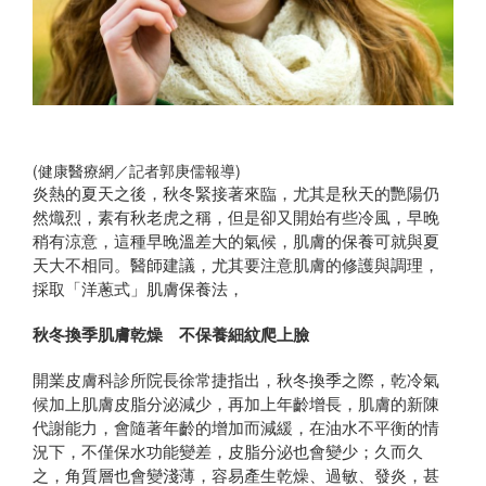
(健康醫療網／記者郭庚儒報導)
炎熱的夏天之後，秋冬緊接著來臨，尤其是秋天的艷陽仍
然熾烈，素有秋老虎之稱，但是卻又開始有些冷風，早晚
稍有涼意，這種早晚溫差大的氣候，肌膚的保養可就與夏
天大不相同。醫師建議，尤其要注意肌膚的修護與調理，
採取「洋蔥式」肌膚保養法，
秋冬換季肌膚乾燥 不保養細紋爬上臉
開業皮膚科診所院長徐常捷指出，秋冬換季之際，乾冷氣
候加上肌膚皮脂分泌減少，再加上年齡增長，肌膚的新陳
代謝能力，會隨著年齡的增加而減緩，在油水不平衡的情
況下，不僅保水功能變差，皮脂分泌也會變少；久而久
之，角質層也會變淺薄，容易產生乾燥、過敏、發炎，甚