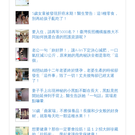
5歲女童被發現肝癌末期！醫生警告：這9種零食，
別再給孩子亂吃了！
要入住，請再等5000名？！臺灣長照機構服務大不
同如何挑選合適的照護資源呢？
老公一句「妳好胖！」讓A-lin下定決心減肥，一口
氣狂減32公斤，原來她的甩肉秘訣全都是靠吃「這
個」
相戀結婚十二年老婆終於懷孕，老婆生產的時候卻
發生「這件事」毀了一切！丈夫後悔卻已經太遲
了！
妻子手上出現神秘的小黑點不斷在長大，黑點竟然
開始延伸到手背上...醫生告訴她『一句話』當場差
點嚇暈.
50歲「曲家瑞」不擦保養品！長腿和少女般的好身
材，就靠每天吃一顆這種水果！！
想要健康？那你一定要會拉筋！這１２招大師珍藏
的「拉筋術」，學起來讓你常保健康！