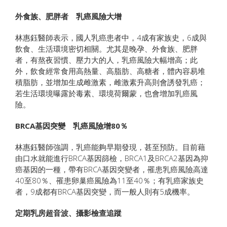
外食族、肥胖者 乳癌風險大增
林惠鈺醫師表示，國人乳癌患者中，4成有家族史，6成與
飲食、生活環境密切相關。尤其是晚孕、外食族、肥胖
者，有熬夜習慣、壓力大的人，乳癌風險大幅增高；此
外，飲食經常食用高熱量、高脂肪、高糖者，體內容易堆
積脂肪，並增加生成雌激素，雌激素升高則會誘發乳癌；
若生活環境曝露於毒素、環境荷爾蒙，也會增加乳癌風
險。
BRCA基因突變 乳癌風險增80％
林惠鈺醫師強調，乳癌能夠早期發現，甚至預防。目前藉
由口水就能進行BRCA基因篩檢，BRCA1及BRCA2基因為抑
癌基因的一種，帶有BRCA基因突變者，罹患乳癌風險高達
40至80％、罹患卵巢癌風險為11至40％；有乳癌家族史
者，9成都有BRCA基因突變，而一般人則有5成機率。
定期乳房超音波、攝影檢查追蹤