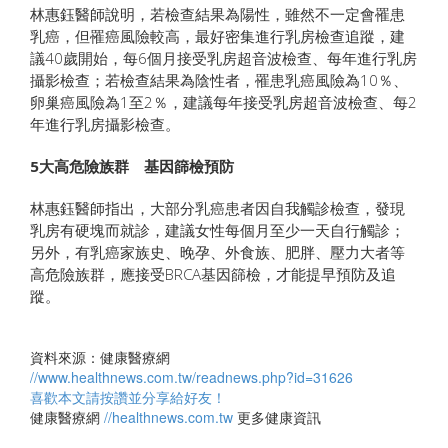
林惠鈺醫師說明，若檢查結果為陽性，雖然不一定會罹患
乳癌，但罹癌風險較高，最好密集進行乳房檢查追蹤，建
議40歲開始，每6個月接受乳房超音波檢查、每年進行乳房
攝影檢查；若檢查結果為陰性者，罹患乳癌風險為10％、
卵巢癌風險為1至2％，建議每年接受乳房超音波檢查、每2
年進行乳房攝影檢查。
5大高危險族群 基因篩檢預防
林惠鈺醫師指出，大部分乳癌患者因自我觸診檢查，發現
乳房有硬塊而就診，建議女性每個月至少一天自行觸診；
另外，有乳癌家族史、晚孕、外食族、肥胖、壓力大者等
高危險族群，應接受BRCA基因篩檢，才能提早預防及追
蹤。
資料來源：健康醫療網
//www.healthnews.com.tw/readnews.php?id=31626
喜歡本文請按讚並分享給好友！
健康醫療網
//healthnews.com.tw
更多健康資訊