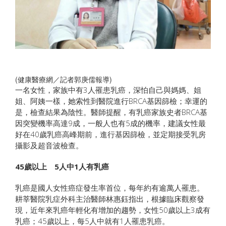
(健康醫療網／記者郭庚儒報導)
一名女性，家族中有3人罹患乳癌，深怕自己與媽媽、姐
姐、阿姨一樣，她索性到醫院進行BRCA基因篩檢；幸運的
是，檢查結果為陰性。醫師提醒，有乳癌家族史者BRCA基
因突變機率高達9成，一般人也有5成的機率，建議女性最
好在40歲乳癌高峰期前，進行基因篩檢，並定期接受乳房
攝影及超音波檢查。
45歲以上 5人中1人有乳癌
乳癌是國人女性癌症發生率首位，每年約有逾萬人罹患。
耕莘醫院乳症外科主治醫師林惠鈺指出，根據臨床觀察發
現，近年來乳癌年輕化有增加的趨勢，女性50歲以上3成有
乳癌；45歲以上，每5人中就有1人罹患乳癌。