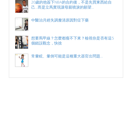
20歲的他簽下NBA的合約後，不是先買東西給自
己…而是立馬實現讓母親噴淚的願望...
中醫治月經失調釐清原因對症下藥
想要馬甲線？怎麼都瘦不下來？檢視你是否有這5
個錯誤觀念，快捨
常暈眩、暈倒可能是這種重大器官出問題…