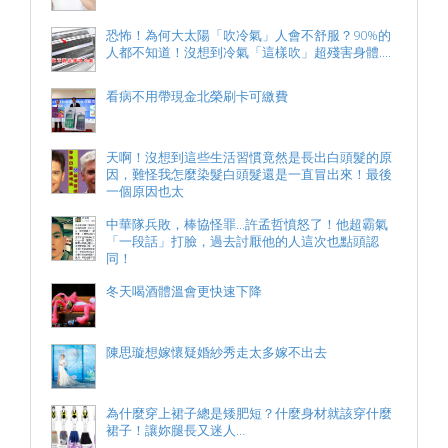
恐怖！為何大太陽「吹冷氣」人會不舒服？90%的
人都不知道！沒想到冷氣「這樣吹」超殘害身體....
看病不用帶現金北榮刷卡可繳費
天啊！沒想到這些生活習慣竟然是長出白頭髮的原
因，難怪我怎麼染髮白頭髮還是一直冒出來！最後
一個原因也太
中華隊兵敗，棒協怪罪...許孟哲憤怒了！他超霸氣
「一段話」打臉，過去討厭他的人這次也點頭認
同！
冬天喝酒體溫會更快速下降
陳思璇想嫁懷疑婚紗秀走太多嫁不出去
為什麼穿上裙子總是矮肥短？什麼身材就該穿什麼
裙子！讓妳腿長又迷人…