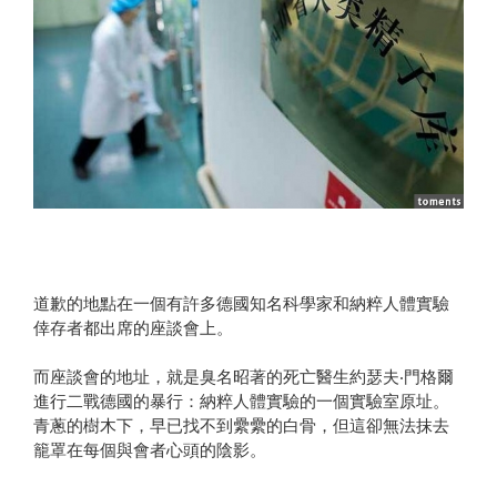
道歉的地點在一個有許多德國知名科學家和納粹人體實驗
倖存者都出席的座談會上。
而座談會的地址，就是臭名昭著的死亡醫生約瑟夫‧門格爾
進行二戰德國的暴行：納粹人體實驗的一個實驗室原址。
青蔥的樹木下，早已找不到纍纍的白骨，但這卻無法抹去
籠罩在每個與會者心頭的陰影。