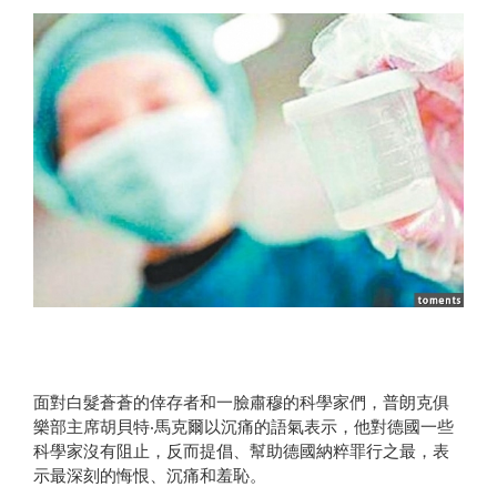
面對白髮蒼蒼的倖存者和一臉肅穆的科學家們，普朗克俱
樂部主席胡貝特‧馬克爾以沉痛的語氣表示，他對德國一些
科學家沒有阻止，反而提倡、幫助德國納粹罪行之最，表
示最深刻的悔恨、沉痛和羞恥。