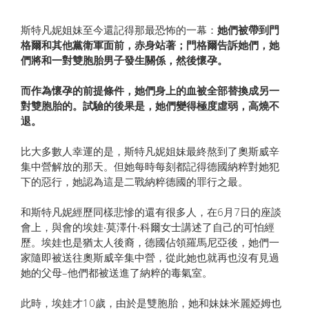
斯特凡妮姐妹至今還記得那最恐怖的一幕：
她們被帶到門
格爾和其他黨衛軍面前，赤身站著；門格爾告訴她們，她
們將和一對雙胞胎男子發生關係，然後懷孕。
而作為懷孕的前提條件，她們身上的血被全部替換成另一
對雙胞胎的。試驗的後果是，她們變得極度虛弱，高燒不
退。
比大多數人幸運的是，斯特凡妮姐妹最終熬到了奧斯威辛
集中營解放的那天。但她每時每刻都記得德國納粹對她犯
下的惡行，她認為這是二戰納粹德國的罪行之最。
和斯特凡妮經歷同樣悲慘的還有很多人，在6月7日的座談
會上，與會的埃娃‧莫澤什‧科爾女士講述了自己的可怕經
歷。埃娃也是猶太人後裔，德國佔領羅馬尼亞後，她們一
家隨即被送往奧斯威辛集中營，從此她也就再也沒有見過
她的父母–他們都被送進了納粹的毒氣室。
此時，埃娃才10歲，由於是雙胞胎，她和妹妹米麗婭姆也