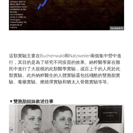
這類實驗主要在Buchenwald和Natzweiler兩個集中營中進
行，其目的是為了研究不同疫苗的效果。納粹醫學家在難
民中進行了大規模的此類醫學實驗，成百上千的人死於此
類實驗。此外納粹醫生的人體實驗還包括殘酷的雙胞胎實
驗、毒藥實驗、燃燒彈實驗和猶太人骨骼實驗等等。
▼雙胞胎姐妹敘述往事