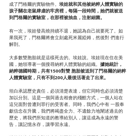
成了門格爾的實驗物件。
埃娃就和其他被納粹人體實驗的
孩子關在老鼠肆虐的牢房裡，每隔一段時間，她們就被送
到門格爾的實驗室，在那裡被抽血，注射細菌。
有一次，埃娃發高燒持續不退，她認為自己就要死了。如
果我死了，門格爾將會立刻處死米麗婭姆，然後對 們進行
解剖。
大多數雙胞胎就是這樣死去的。埃娃說。埃娃現在住在美
國，她領導著一個搜尋納粹人體實驗的組織。
據她統計，
納粹德國時期，共有1500對雙 胞胎被送到了門格爾的納粹
人體實驗室，只有不到200人最後活著走了出來。
坦白承認歷史責任，必須清楚表達，但它同時也必須清楚
加以分別。這是一個與過去相會的殘酷方式，一個人站在
這兒面對曾遭到罪行的受害者。同時，我們心中有 一股奉
獻信念在升騰，我們將竭盡全力、不遺餘力地闡述過去的
歷史，將我們所知道的教導給別人，讓這成為永遠的警
告，讓記憶永存，讓學習永遠。