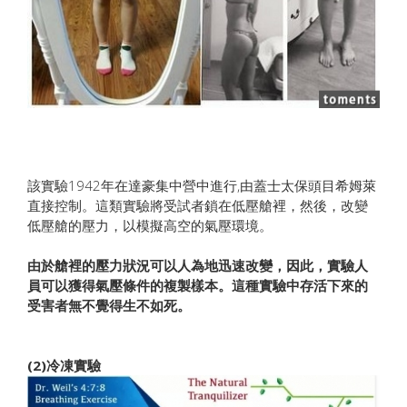
該實驗1942年在達豪集中營中進行,由蓋士太保頭目希姆萊
直接控制。這類實驗將受試者鎖在低壓艙裡，然後，改變
低壓艙的壓力，以模擬高空的氣壓環境。
由於艙裡的壓力狀況可以人為地迅速改變，因此，實驗人
員可以獲得氣壓條件的複製樣本。這種實驗中存活下來的
受害者無不覺得生不如死。
(2)冷凍實驗