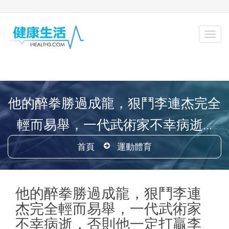
他的醉拳勝過成龍，狠鬥李連杰完全
輕而易舉，一代武術家不幸病逝...
首頁
運動體育
他的醉拳勝過成龍，狠鬥李連
杰完全輕而易舉，一代武術家
不幸病逝，否則他一定打贏李