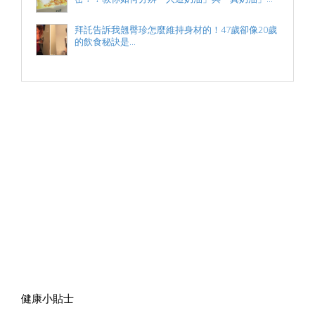
拜託告訴我翹臀珍怎麼維持身材的！47歲卻像20歲
的飲食秘訣是...
健康小貼士