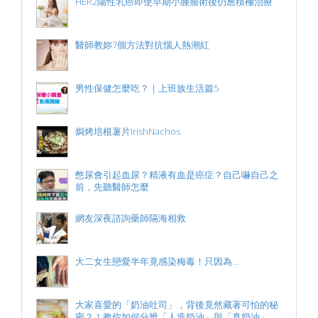
HER2陽性乳癌即使早期小腫瘤術後仍應積極治療
醫師教妳7個方法對抗惱人熱潮紅
男性保健怎麼吃？｜上班族生活篇5
焗烤培根薯片IrishNachos
憋尿會引起血尿？精液有血是癌症？自己嚇自己之
前，先聽醫師怎麼
網友深夜諮詢藥師隔海相救
大二女生戀愛半年竟感染梅毒！只因為...
大家喜愛的「奶油吐司」，背後竟然藏著可怕的秘
密？！教你如何分辨「人造奶油」與「真奶油」...