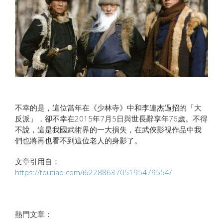
不幸的是，這位當年在《少林寺》中和李連杰過招的「大
反派」，卻不幸在2015年7月5日與世長辭享年76歲。不得
不說，這是我國武術界的一大損失，在武俠影視作品中我
們也將再也看不到這位老人的身影了。
文章引用自：
https://toutiao.com/i6228863705195479554/
熱門文章：