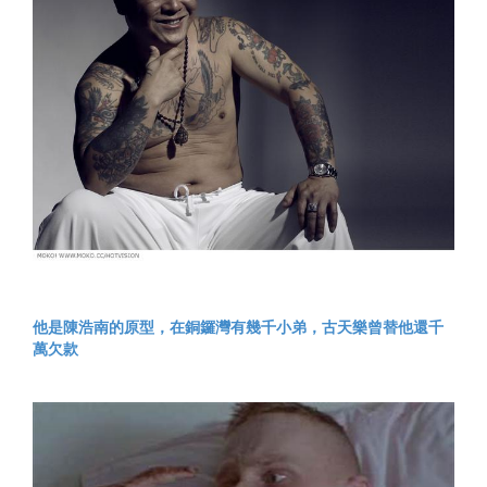
他是陳浩南的原型，在銅鑼灣有幾千小弟，古天樂曾替他還千
萬欠款