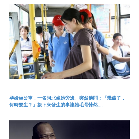
孕婦坐公車，一名阿北坐她旁邊。突然他問：「幾歲了，
何時要生？」接下來發生的事讓她毛骨悚然....