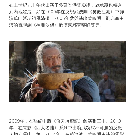
在上世紀九十年代出演了多部香港電影後，於承惠也轉入
到內地發展，如在2000年在央視武俠劇《笑傲江湖》中飾
演華山派老祖風清揚，2005年參與演出黃曉明、劉亦菲主
演的電視劇《神雕俠侶》飾演東邪黃藥師等等。
2009年，在張紀中版《倚天屠龍記》飾演張三丰。2013
年，在電影《四大名捕》系列中出演武功深不可測的反派
人物安雲山一角。2014年，在范冰冰、黃曉明主演的電影