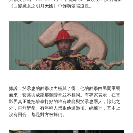
《白髮魔女之明月天國》中飾演紫陽道長。
據說，於承惠的醉拳功力極其了得，他的醉拳由民間承襲
而來，套路與成龍那類醉拳並不相同。有專家表示，在電
影界真正能把醉拳打好的唯有成龍與於承惠兩人，除此之
外，再無醉拳。有年輕人想跟他過過招、練練手，基本上
沒有回合，都是對方被摔倒。