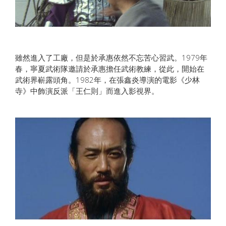
雖然進入了工廠，但是於承惠依然不忘苦心習武。1979年
春，寧夏武術隊邀請於承惠擔任武術教練，從此，開始在
武術界嶄露頭角。1982年，在張鑫炎導演的電影《少林
寺》中飾演反派「王仁則」而進入影視界。