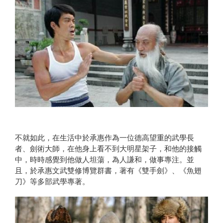
不就如此，在生活中於承惠作為一位德高望重的武學長
者、劍術大師，在他身上看不到大明星架子，和他的接觸
中，時時感覺到他做人坦蕩，為人謙和，做事專注。並
且，於承惠文武雙修博覽群書，著有《雙手劍》、《魚翅
刀》等多部武學專著。