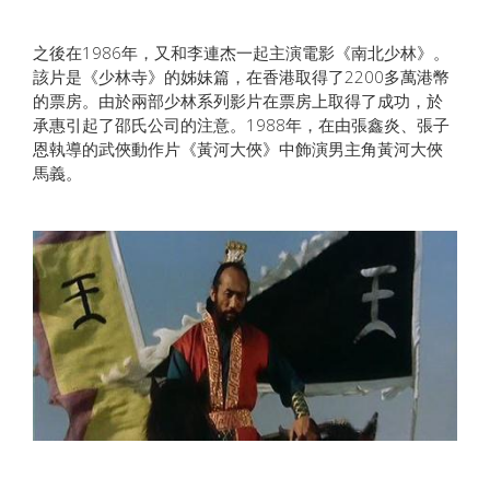
之後在1986年，又和李連杰一起主演電影《南北少林》。
該片是《少林寺》的姊妹篇，在香港取得了2200多萬港幣
的票房。由於兩部少林系列影片在票房上取得了成功，於
承惠引起了邵氏公司的注意。1988年，在由張鑫炎、張子
恩執導的武俠動作片《黃河大俠》中飾演男主角黃河大俠
馬義。