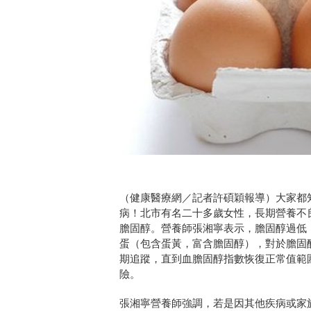
（健康醫療網／記者許碩穎報導）大家都
病！北市有名二十多歲女性，長期營養不
膽固醇。營養師張湘寧表示，膽固醇過低
蛋（包含蛋黃，富含膽固醇），對於膽固
期追蹤，直到血膽固醇指數恢復正常值範
險。
張湘寧營養師強調，若是因其他疾病或家