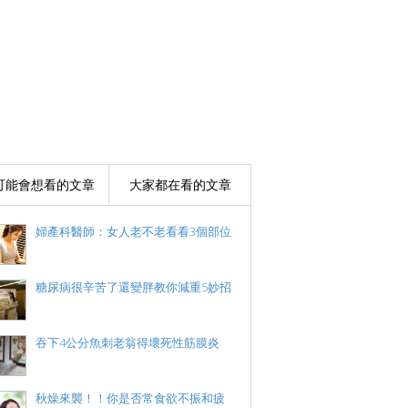
可能會想看的文章
大家都在看的文章
婦產科醫師：女人老不老看看3個部位
糖尿病很辛苦了還變胖教你減重5妙招
吞下4公分魚刺老翁得壞死性筋膜炎
秋燥來襲！！你是否常食欲不振和疲