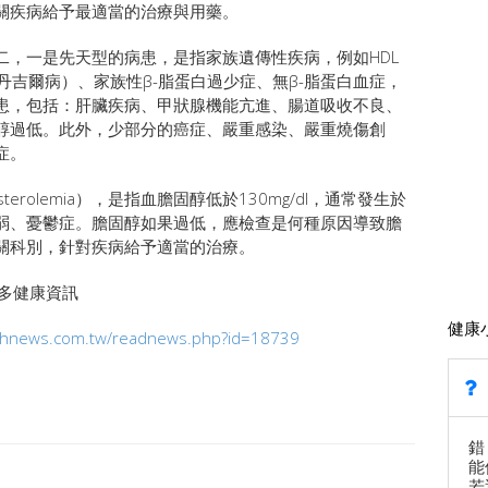
關疾病給予最適當的治療與用藥。
二，一是先天型的病患，是指家族遺傳性疾病，例如HDL
ease丹吉爾病）、家族性β-脂蛋白過少症、無β-脂蛋白血症，
患，包括：肝臟疾病、甲狀腺機能亢進、腸道吸收不良、
醇過低。此外，少部分的癌症、嚴重感染、嚴重燒傷創
症。
terolemia），是指血膽固醇低於130mg/dl，通常發生於
弱、憂鬱症。膽固醇如果過低，應檢查是何種原因導致膽
關科別，針對疾病給予適當的治療。
tw更多健康資訊
健康
lthnews.com.tw/readnews.php?id=18739
錯
能
若