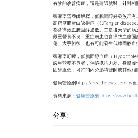
有效的改善病症，還是建議就醫，針對相
張湘寧營養師解釋，低膽固醇好發族群有
高密度脂蛋白缺損症（如Tangier dis
都會導致血膽固醇過低。二是後天型的病
嚴重營養不良、重症病患也會導致血膽固
傷、大手術後，也有可能發生低膽固醇血
張湘寧叮嚀，低膽固醇血症（Ｈypocholes
嚴重營養不良者，伴隨抵抗力差、身體虛
固醇過低，可詢問內分泌科醫師或其他相
健康醫療網https://healthnews.com.
資料來源：
健康醫療網
https://www.hea
分享: