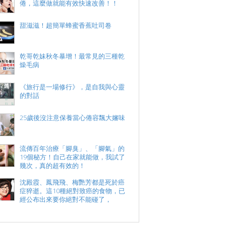
倦，這麼做就能有效快速改善！！
甜滋滋！超簡單蜂蜜香蕉吐司卷
乾哥乾妹秋冬暴增！最常見的三種乾
燥毛病
《旅行是一場修行》，是自我與心靈
的對話
25歲後沒注意保養當心倦容飄大嬸味
流傳百年治療「腳臭」、「腳氣」的
19個秘方！自己在家就能做，我試了
幾次，真的超有效的！
沈殿霞、鳳飛飛、梅艷芳都是死於癌
症猝逝。這10種絕對致癌的食物，已
經公布出來要你絕對不能碰了，