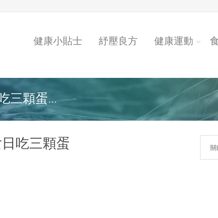
健康小貼士
紓壓良方
健康運動
三顆蛋...
女日吃三顆蛋