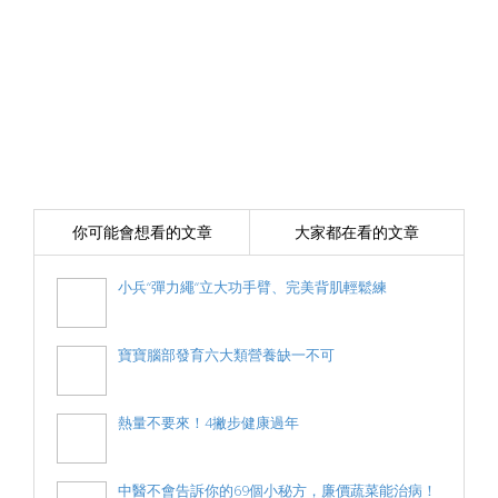
你可能會想看的文章
大家都在看的文章
小兵“彈力繩“立大功手臂、完美背肌輕鬆練
寶寶腦部發育六大類營養缺一不可
熱量不要來！4撇步健康過年
中醫不會告訴你的69個小秘方，廉價蔬菜能治病！