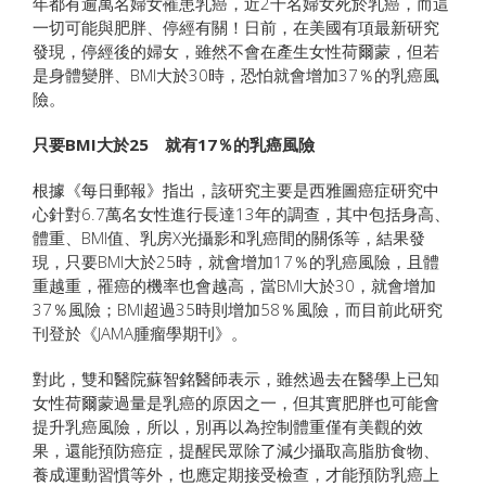
年都有逾萬名婦女罹患乳癌，近2千名婦女死於乳癌，而這
一切可能與肥胖、停經有關！日前，在美國有項最新研究
發現，停經後的婦女，雖然不會在產生女性荷爾蒙，但若
是身體變胖、BMI大於30時，恐怕就會增加37％的乳癌風
險。
只要BMI大於25 就有17％的乳癌風險
根據《每日郵報》指出，該研究主要是西雅圖癌症研究中
心針對6.7萬名女性進行長達13年的調查，其中包括身高、
體重、BMI值、乳房X光攝影和乳癌間的關係等，結果發
現，只要BMI大於25時，就會增加17％的乳癌風險，且體
重越重，罹癌的機率也會越高，當BMI大於30，就會增加
37％風險；BMI超過35時則增加58％風險，而目前此研究
刊登於《JAMA腫瘤學期刊》。
對此，雙和醫院蘇智銘醫師表示，雖然過去在醫學上已知
女性荷爾蒙過量是乳癌的原因之一，但其實肥胖也可能會
提升乳癌風險，所以，別再以為控制體重僅有美觀的效
果，還能預防癌症，提醒民眾除了減少攝取高脂肪食物、
養成運動習慣等外，也應定期接受檢查，才能預防乳癌上