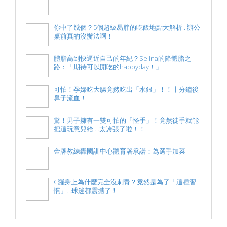
你中了幾個？5個超級易胖的吃飯地點大解析...辦公
桌前真的沒辦法啊！
體脂高到快逼近自己的年紀？Selina的降體脂之
路：「期待可以開吃的happyday！」
可怕！孕婦吃大腸竟然吃出「水銀」！！十分鐘後
鼻子流血！
驚！男子擁有一雙可怕的「怪手」！竟然徒手就能
把這玩意兒給....太誇張了啦！！
金牌教練轟國訓中心體育署承諾：為選手加菜
C羅身上為什麼完全沒刺青？竟然是為了「這種習
慣」...球迷都震撼了！