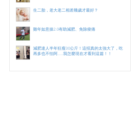
生二胎，老大老二相差幾歲才最好？
雞年如意操2.0有助減肥、免除痠痛
減肥達人半年狂瘦30公斤！這招真的太強大了，吃
再多也不怕阿......我怎麼現在才看到這篇！！