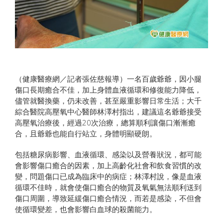
（健康醫療網／記者張佐慈報導）一名百歲爺爺，因小腿
傷口長期癒合不佳，加上身體血液循環和修復能力降低，
儘管就醫換藥，仍未改善，甚至嚴重影響日常生活；大千
綜合醫院高壓氧中心醫師林澤村指出，建議這名爺爺接受
高壓氧治療後，經過20次治療，總算順利讓傷口漸漸癒
合，且爺爺也能自行站立，身體明顯硬朗。
包括糖尿病影響、血液循環、感染以及營養狀況，都可能
會影響傷口癒合的因素，加上高齡化社會和飲食習慣的改
變，問題傷口已成為臨床中的病症；林澤村說，像是血液
循環不佳時，就會使傷口癒合的物質及氧氣無法順利送到
傷口周圍，導致延緩傷口癒合情況，而若是感染，不但會
使循環變差，也會影響白血球的殺菌能力。