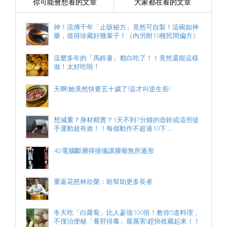
你可能會想看的文章
大家都在看的文章
神！流傳千年「止咳秘方」竟然可自製！這碗如神
藥，值得珍藏好幾輩子！（內另附10種民間偏方）
這麼多年的「馬鈴薯」都白吃了！！竟然還能這樣
做！太好吃啦！
天啊!她竟然快要五十歲了!這才叫逆生長!
想減重？身材精實？1天不到7分鐘的壺鈴或這些徒
手運動超有效！！每個動作不超過10下....
4D電腦斷層掃描儀讓腫瘤無所遁形
重返花慈林欣榮：盼幫助更多長者
冬天吃「白蘿蔔」比人蔘強100倍！教你5道料理，
不僅治便秘「養肝排毒」最厲害!趕快收藏起來！！