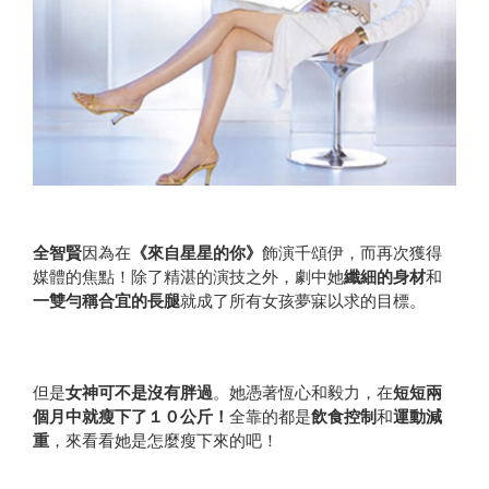
全智賢
因為在
《來自星星的你》
飾演千頌伊，而再次獲得
媒體的焦點！除了精湛的演技之外，劇中她
纖細的身材
和
一雙勻稱合宜的長腿
就成了所有女孩夢寐以求的目標。
但是
女神可不是沒有胖過
。她憑著恆心和毅力，在
短短兩
個月中就瘦下了１０公斤！
全靠的都是
飲食控制
和
運動減
重
，來看看她是怎麼瘦下來的吧！