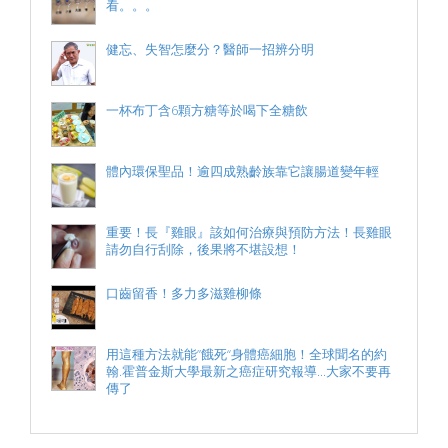
看。。。
健忘、失智怎麼分？醫師一招辨分明
一杯布丁含6顆方糖等於喝下全糖飲
體內環保聖品！逾四成熟齡族靠它讓腸道變年輕
重要！長『雞眼』該如何治療與預防方法！長雞眼
請勿自行刮除，後果將不堪設想！
口齒留香！多力多滋雞柳條
用這種方法就能”餓死“身體癌細胞！全球聞名的約
翰.霍普金斯大學最新之癌症研究報導...大家不要再
傳了