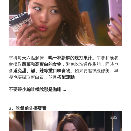
堅持每天六點起床，
喝一杯新鮮的現打果汁
。午餐和晚餐
會攝取
蔬菜
和
高蛋白的食物
，避免吃進過多脂肪，同時也
會
避免甜、鹹、辣等重口味食物
。如果要追求線條美，早
餐也要攝取蛋白質，並且
搭配運動
。
不要跟小編吐槽說那是咖啡....
3、吃飯前先擦脣膏