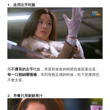
1、改用左手吃飯
用
不擅長的左手
吃飯，夾菜和進食的時間也會跟著拉長，
每一口都細嚼慢嚥
，等到有飽足感的時候，吃下的東西也
不會太多。
2、早餐只用新鮮果汁