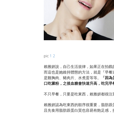
pic
1
2
賴雅妍說，自己生活規律，如果正在拍戲
而這也是她維持體態的方法，就是『早餐
是雞胸肉、豬肉片、水煮蛋等等。
「因為
口吃澱粉，之後血糖會快速升高，吃完早
不只早餐，只要是吃東西，賴雅妍都很注
賴雅妍認為吃東西的順序很重要，脂肪跟
且先食用脂肪跟蛋白質也容易有飽足感，