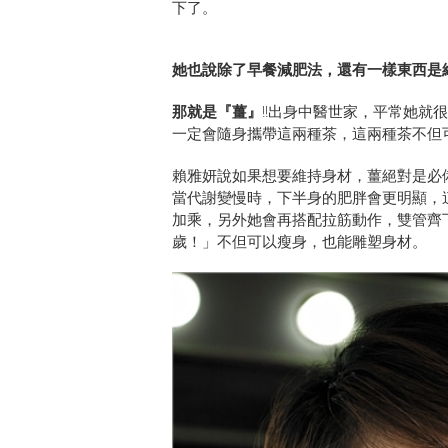
下了。
她也說除了早餐減肥法，還有一樣東西是維
那就是『薑』
!!出身中醫世家，平常她
一定會隨身攜帶這兩種茶，這兩種茶不但可
賴雅妍說如果想要維持身材，薑絕對是必
當代謝變慢時，下半身的肥胖會更明顯，
加乘，另外她會再搭配拉筋動作，雙管齊
歲！」不但可以瘦身，也能雕塑身材。