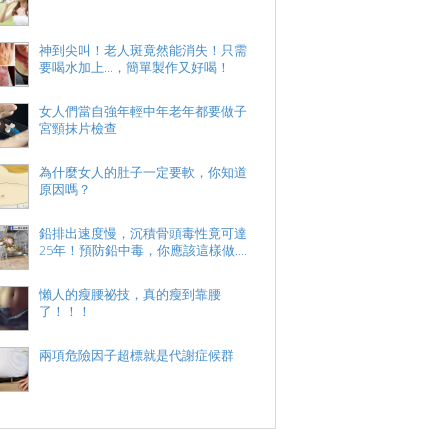
神到尖叫！老人斑竟然能消失！只需
要喝水加上...，簡單製作又好喝！
女人們當自強年輕中年老年都要做子
宮頸抹片檢查
為什麼女人的肚子一定要軟，你知道
原因嗎？
鉛排出速度慢，沉積骨頭毒性竟可達
25年！預防鉛中毒，你應該這樣做....
懶人的瘦腰祕技，真的瘦到靠腰
了！！！
兩項危險因子超標就是代謝症候群