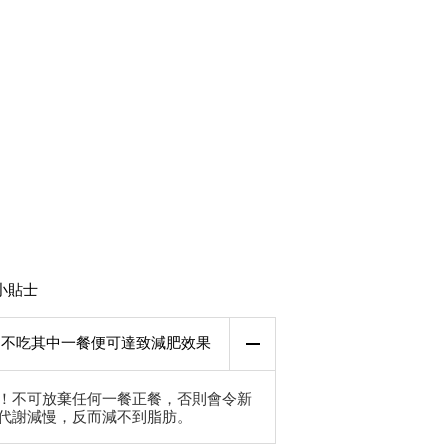
小貼士
不吃其中一餐便可達致減肥效果
！不可放棄任何一餐正餐，否則會令新
代謝減慢，反而減不到脂肪。