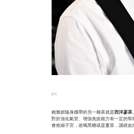
pic
賴雅妍隨身攜帶的另一種茶就是
西洋蔘茶
對於強化氣管、增強免疫能力有一定的幫
會收縮子宮，改喝黑糖或是薑茶，讓經血