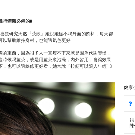
持體態必備的!!
就很喜歡研究天然『茶飲』她說她從不喝外面的飲料，每天都
以幫助維持身材，也能讓氣色更好!!
備的東西，因為很多人一直瘦不下來就是因為代謝變慢，
這時候喝薑茶，或是用薑茶來泡澡，內外皆用，會讓效果
下，也可以讓線條更好看，她常說「拉筋可以讓人年輕10
健康
錯
陳