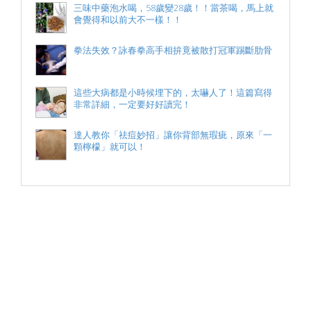
三味中藥泡水喝，58歲變28歲！！當茶喝，馬上就
會覺得和以前大不一樣！！
拳法失效？詠春拳高手相拚竟被散打冠軍踢斷肋骨
這些大病都是小時候埋下的，太嚇人了！這篇寫得
非常詳細，一定要好好讀完！
達人教你「祛痘妙招」讓你背部無瑕疵，原來「一
顆檸檬」就可以！