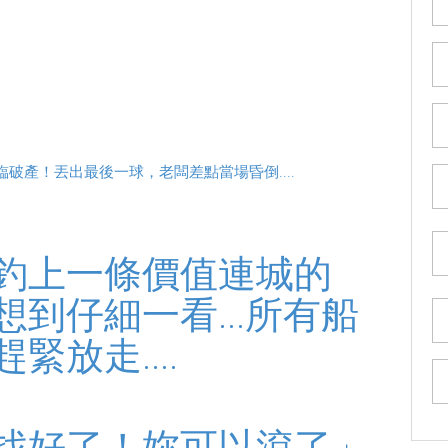
破產！丟出最後一球，老闆差點當場昏倒....
釣上一條價值連城的
到仔細一看...所有船
放走....
找好了！妳可以滾了」