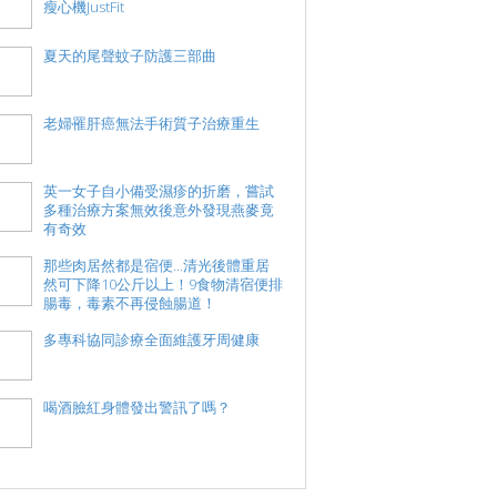
瘦心機JustFit
夏天的尾聲蚊子防護三部曲
老婦罹肝癌無法手術質子治療重生
英一女子自小備受濕疹的折磨，嘗試
多種治療方案無效後意外發現燕麥竟
有奇效
那些肉居然都是宿便...清光後體重居
然可下降10公斤以上！9食物清宿便排
腸毒，毒素不再侵蝕腸道！
多專科協同診療全面維護牙周健康
喝酒臉紅身體發出警訊了嗎？