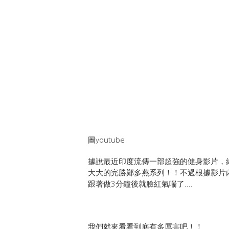
圖youtube
據說最近印度流傳一部超強的健身影片，
大大的完勝鄭多燕系列！！不過根據影片
跟著做3分鐘後就臉紅氣喘了....
我們就來看看到底有多厲害吧！！