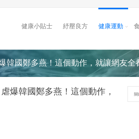
健康小貼士
紓壓良方
健康運動
韓國鄭多燕！這個動作，就讓網友全都臉
」虐爆韓國鄭多燕！這個動作，