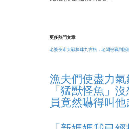
更多熱門文章
老婆夜市大戰棒球九宮格，老闆被戰到瀕臨
漁夫們使盡力氣
「猛獸怪魚」沒想
員竟然嚇得叫他趕緊
「新媽媽我已經