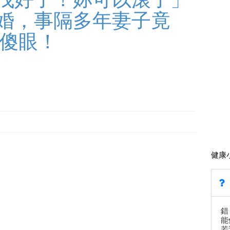
婚，事隔多年妻子竟
讓人傻眼！
健康
錯
能
若