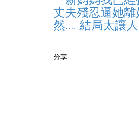
丈夫殘忍逼她離
然.... 結局太
分享: