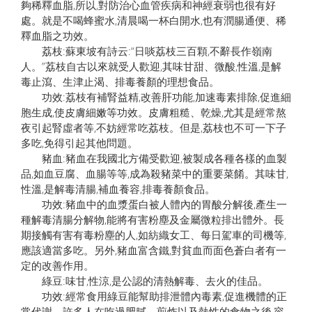
夠稀釋血脂,所以,對防治心血管疾病和神經衰弱也很有好
處。就是不喝蜂蜜水,清晨喝一杯白開水,也有潤腸通便、稀
釋血脂之功效。
荔枝:蘇東坡有詩云:“日啖荔枝三百顆,不辭長作嶺南
人。”荔枝自古以來就受人歡迎,其味甘甜、微酸,性溫,是解
毒止瀉、生津止渴、排毒養顏的理想食品。
功效:荔枝有補腎益精,改善肝功能,加速毒素排除,促進細
胞生成,使皮膚細嫩等功效。皮膚粗糙、乾燥,尤其是經常熬
夜引起腎虛者等,不妨經常吃荔枝。但是,荔枝也不可一下子
多吃,免得引起其他問題。
豬血:豬血在我國北方備受歡迎,被製成各種各樣的血製
品,如血豆腐、血腸等等,成為殺豬菜中的重要菜餚。其味甘,
性溫,是解毒清腸,補血養容,排毒養顏食品。
功效:豬血中的血漿蛋白被人體內的胃酸分解後,產生一
種解毒清腸分解物,能將有害粉塵及金屬微粒排出體外。長
期接觸有害有毒粉塵的人,如紡織女工、每日駕車的司機等,
應該適當多吃。另外,豬血富含鐵,對貧血而面色蒼白者有一
定的改善作用。
綠豆:味甘,性涼,是公認的清熱解毒、去火的佳品。
功效:經常食用綠豆能幫助排泄體內毒素,促進機體的正
常代謝。許多人在吃過肥膩、煎炸以及熱性的食物之後,容