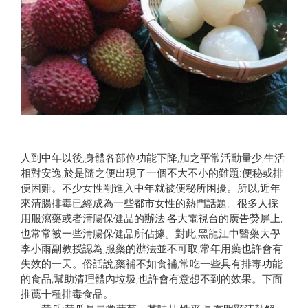
人到中年以後,身體各部位功能下降,加之平常活動量少,生活
相對安逸,於是隨之便出現了一個不大不小的難題:便秘或排
便困難。不少女性剛進入中年就被便秘所困擾。所以,近年
來清腸排毒已經成為一些都市女性的熱門話題。很多人採
用服瀉藥或者清腸保健品的辦法,各大電視台的廣告熒屏上,
也常常被一些清腸保健品所佔據。對此,黑龍江中醫藥大學
李小雨副教授認為,服藥的辦法並不可取,常年用藥也許會有
失效的一天。俗話說,藥補不如食補,常吃一些具有排毒功能
的食品,幫助清理體內垃圾,也許會有意想不到的效果。下面
推薦十種排毒食品。