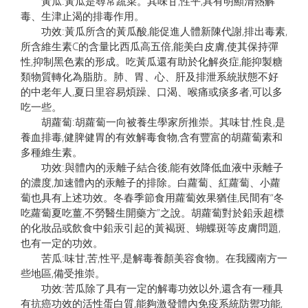
黃瓜:黃瓜是尋常蔬菜。其味甘,性平,具有明顯清熱解
毒、生津止渴的排毒作用。
功效:黃瓜所含的黃瓜酸,能促進人體新陳代謝,排出毒素,
所含維生素C的含量比西瓜高五倍,能美白皮膚,使其保持彈
性,抑制黑色素的形成。吃黃瓜還有助於化解炎症,能抑製糖
類物質轉化為脂肪。肺、胃、心、肝及排泄系統狀態不好
的中老年人,夏日里容易煩躁、口渴、喉痛或痰多者,可以多
吃一些。
胡蘿蔔:胡蘿蔔一向被養生學家所推崇。其味甘,性良,是
養血排毒,健脾健胃的有效解毒食物,含有豐富的胡蘿蔔素和
多種維生素。
功效:與體內的汞離子結合後,能有效降低血液中汞離子
的濃度,加速體內的汞離子的排除。白蘿蔔、紅蘿蔔、小蘿
蔔也具有上述功效。冬春季節食用蘿蔔效果猶佳,民間有“冬
吃蘿蔔夏吃薑,不勞醫生開藥方”之說。胡蘿蔔對於鉛汞超標
的化妝品或飲食中鉛汞引起的黃褐斑、蝴蝶斑等皮膚問題,
也有一定的功效。
苦瓜:味甘,苦,性平,是解毒養顏美容食物。在我國南方一
些地區,備受推崇。
功效:苦瓜除了具有一定的解毒功效以外,還含有一種具
有抗癌功效的活性蛋白質,能夠激發體內免疫系統防禦功能,