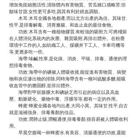
增加免疫細胞活性,清除體內有害物質。苦瓜雖口感略苦,但
餘味甘甜,女性更可多吃,因其有利於經血調順。
木耳:木耳全國各地都產,而以北方出產的為佳。其味甘,
性平,是排毒解毒、消胃滌腸、和血止血的最佳食物。
功效:木耳含有一種植物膠質​​,有較強的吸附力,可將殘留
在人體消化系統內的灰塵、雜質吸附,再排出體外。在粉塵
環境中工作的人,如紡織工人、煤礦井下工人、卡車司機等
等,更應多吃一些。
海帶:味鹹,性寒,是化痰、消炎、平喘、排毒、通便的理
想排毒食物。
功效:海帶中的碘被人體吸收後,能促進有害物質、病變
物和炎症滲出物的排除,同時海帶含有一種叫硫酸多醣,能吸
收血管中的膽固醇,並排出體外。
海帶對甲狀腺腫大和碘缺乏而引起的病症以及高血
壓、動脈硬化、藥物中毒、浮腫等等,都有一定的作用。
蜂蜜:蜂蜜全國各地均出產,大同小異。其味甘,性平,自古
就是滋補強身、排毒養顏的佳品。
功效:潤肺止咳,潤暢通便,排毒養顏,很容易被人體吸收利
用。
早晨空腹喝一杯蜂蜜水,有美容、清腸通便的功效,還能