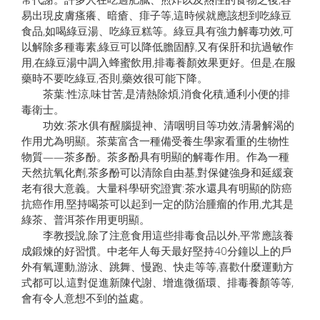
易出現皮膚瘙癢、暗瘡、痱子等,這時候就應該想到吃綠豆
食品,如喝綠豆湯、吃綠豆糕等。綠豆具有強力解毒功效,可
以解除多種毒素,綠豆可以降低膽固醇,又有保肝和抗過敏作
用,在綠豆湯中調入蜂蜜飲用,排毒養顏效果更好。但是,在服
藥時不要吃綠豆,否則,藥效很可能下降。
茶葉:性涼,味甘苦,是清熱除煩,消食化積,通利小便的排
毒衛士。
功效:茶水俱有醒腦提神、清咽明目等功效,清暑解渴的
作用尤為明顯。茶葉富含一種備受養生學家看重的生物性
物質——茶多酚。茶多酚具有明顯的解毒作用。作為一種
天然抗氧化劑,茶多酚可以清除自由基,對保健強身和延緩衰
老有很大意義。大量科學研究證實:茶水還具有明顯的防癌
抗癌作用,堅持喝茶可以起到一定的防治腫瘤的作用,尤其是
綠茶、普洱茶作用更明顯。
李教授說,除了注意食用這些排毒食品以外,平常應該養
成鍛煉的好習慣。中老年人每天最好堅持40分鐘以上的戶
外有氧運動,游泳、跳舞、慢跑、快走等等,喜歡什麼運動方
式都可以,這對促進新陳代謝、增進微循環、排毒養顏等等,
會有令人意想不到的益處。