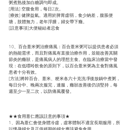
粥煮熟後加白糖調勻即成。
[用法] 空腹食用，每日2次。
[療效] 健脾益氣。適用於脾胃虛弱，食少納差，腹脹便
塘，肢體無力，老年浮腫，婦女帶下癥。
[註意事項]大便秘結者忌食
10、百合薏米粥治療痛風：百合薏米粥可以提供患者必須
的熱能需求，而且對痛風有直接治療作用，並能改善其關
節炎的癥狀，是痛風病人的理想主食。在臨床治療當中發
現：在低嘌呤飲食的原則下，以百合薏米粥為主食對痛風
患者十分有效。
[方法]將幹百合、薏米、粳米各六十克洗凈後放鍋中煮粥，
每日分中、晚兩次服完，連服，癥狀改善後仍須堅持，每
週至少一至二次，以防痛風覆發。
★★食用薏仁應該註意的事項★
1、因為薏仁會使身體冷虛，虛寒體制不適宜長期服用，所
以懷孕婦女及正值經期的婦女應該避免食用。