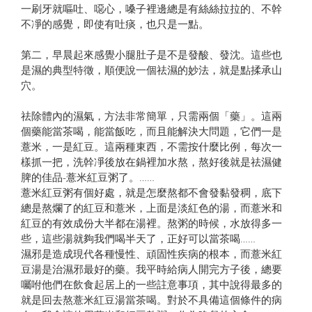
一刷牙就嘔吐、噁心，嗓子裡邊總是有絲絲拉拉的、不幹
不凈的感覺，即使有吐痰，也只是一點。
第二，早晨起來感覺小腿肚子是不是發酸、發沈。這些也
是濕的典型特徵，順便說一個祛濕的妙法，就是點揉承山
穴。
祛除體內的濕氣，方法非常簡單，只需兩個「藥」。這兩
個藥能當茶喝，能當飯吃，而且能解決大問題，它們一是
薏米，一是紅豆。這兩種東西，不需按什麼比例，每次一
樣抓一把，洗幹凈後放在鍋裡加水熬，熬好後就是祛濕健
脾的佳品-薏米紅豆粥了。……
薏米紅豆粥有個好處，就是怎麼熬都不會發黏發稠，底下
總是熬爛了的紅豆和薏米，上面是淡紅色的湯，而薏米和
紅豆的有效成份大半都在湯裡。熬粥的時候，水放得多一
些，這些湯就夠我們喝半天了，正好可以當茶喝……
濕邪是造成現代各種慢性、頑固性疾病的根本，而薏米紅
豆湯是治濕邪最好的藥。我平時給病人開完方子後，總要
囑咐他們在飲食起居上的一些註意事項，其中說得最多的
就是回去熬薏米紅豆湯當茶喝。對於不具備這個條件的病