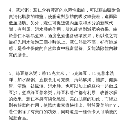
4、薏米粥：薏仁含有豐富的水溶性纖維，可以藉由吸附負
責消化脂肪的膽鹽，使腸道對脂肪的吸收率變差，進而降
低血脂肪。另外，薏仁可促進體內血液和水分的新陳代
謝，有利尿、消水腫的作用，所以能達到減肥的效果。由
於薏仁不容易煮熟，過度烹煮也會破壞效果，所以煮之前
最好先用水浸泡三個小時以上。薏仁熱量不高，卻有飽足
感，是養生保健的自然飲食中極富營養、又能清除體內雜
質的膳食。
5、綠豆薏米粥：將15克大米，15克綠豆，15克薏米洗
凈，加水熬粥。直接食用可充饑，清熱解渴，補肺、健脾
胃、清熱、祛風濕、消水腫。也可以加上綠豆粉一起做成
豆沙，煮成綠豆薏米粥，綠豆和薏仁都有利尿、改善水腫
的效果。薏仁本身有淡化黑斑、美白肌膚的功效，而綠豆
則有解毒的作用，使體內毒素盡快排出。對於愛美的mm，
薏仁粥除了有美白的功效，同時還是一種低卡又可消瘦的
減肥食品。