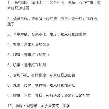
1、神色晦暗、精神不足，甚至心悸、貪睡、心中空虛：薏
米紅豆加桂圓
2、煩躁失眠，或者臉上起紅疹、痘痘：薏米紅豆加百合、
蓮子
3、胃中寒痛、食慾不佳、怕冷：薏米紅豆加生薑
4、腎虛：薏米紅豆加黑豆
5、腳氣：薏米紅豆加黃豆
6、咳嗽：意米紅豆加梨
7、食慾不振、身體羸瘦：薏米紅豆加山藥
8、洩瀉、腹痛、糖尿病：薏米紅豆加南瓜
9、體虛、早洩、遺精、夜尿過多：薏米紅豆加芡實
10、孕婦：減薏米，加少量黃芪、黨參