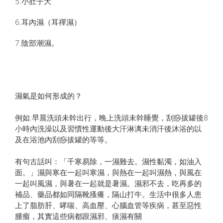
5.小肚子大
6.耳內濕（耳禪濕）
7.陰部潮濕。
濕氣是如何形成的？
例如:早晨洗頭未幹出行，晚上洗頭未幹睡覺，刮痧拔罐後8
小時內洗澡以及習慣性運動後大汗淋漓未消汗後沐浴的以
及在浴池內刮痧拔罐的等等。
有句古話叫：「千寒易除，一濕難去。濕性黏濁，如油入
面。」濕與寒在一起叫寒濕，與熱在一起叫濕熱，與風在
一起叫風濕，與暑在一起就是暑濕。濕邪不去，吃再多的
補品、藥品都如同隔靴搔癢，隔山打牛。生活中很多人患
上了脂肪肝、哮喘、高血壓、心腦血管等疾病，甚至惡性
腫瘤，其實這些病都跟濕邪、痰濕有關