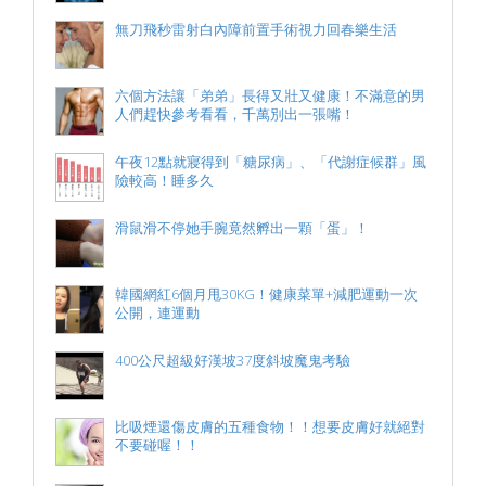
無刀飛秒雷射白內障前置手術視力回春樂生活
六個方法讓「弟弟」長得又壯又健康！不滿意的男
人們趕快參考看看，千萬別出一張嘴！
午夜12點就寢得到「糖尿病」、「代謝症候群」風
險較高！睡多久
滑鼠滑不停她手腕竟然孵出一顆「蛋」！
韓國網紅6個月甩30KG！健康菜單+減肥運動一次
公開，連運動
400公尺超級好漢坡37度斜坡魔鬼考驗
比吸煙還傷皮膚的五種食物！！想要皮膚好就絕對
不要碰喔！！