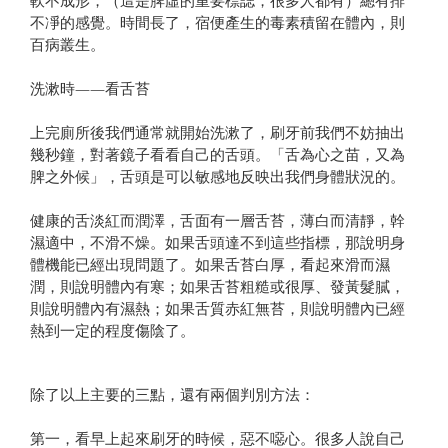
軟不成形，（這是脾虛的重要標誌，很多人都有）總有排
不凈的感覺。時間長了，宿便產生的毒素積留在體內，則
百病叢生。­
洗漱時——看舌苔­
上完廁所後我們通常就開始洗漱了，刷牙前我們不妨抽出
幾秒鐘，對著鏡子看看自己的舌頭。「舌為心之苗，又為
脾之外候」，舌頭是可以敏感地反映出我們身體狀況的。­
健康的舌淡紅而潤澤，舌面有一層舌苔，薄白而清靜，幹
濕適中，不滑不燥。如果舌頭達不到這些指標，那說明身
體機能已經出現問題了。如果舌苔白厚，看起來滑而濕
潤，則說明體內有寒；如果舌苔粗糙或很厚、發黃髮膩，
則說明體內有濕熱；如果舌質赤紅無苔，則說明體內已經
熱到一定的程度傷陰了。
除了以上主要的三點，還有兩個判別方法：­
第一，看早上起來刷牙的時候，惡不噁心。很多人說自己