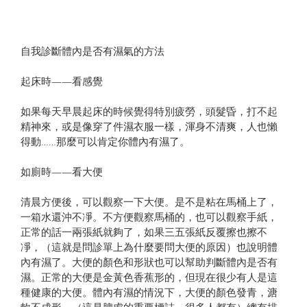
自我診斷體內是否有濕氣的方法­
起床時——看感覺­
如果每天早晨起床的時候覺得特別疲勞，頭髮昏，打不起
精神來，或是像穿了件濕衣服一樣，渾身不清爽，人也懶
得動……那麼可以肯定你體內有濕了。
如廁時——看大便­
清晨方便後，可以觀察一下大便。是不是粘在馬桶上了，
一箱水還沖不凈。不方便觀察馬桶的，也可以觀察手紙，
正常的話一兩張紙就夠了，如果三五張紙反覆擦也擦不
凈，（這就是問診單上為什麼要問大便的原因）也說明體
內有濕了。大便的顏色和形狀也可以幫助判斷體內是否有
濕。正常的大便是金黃色香蕉形的，但現在很少有人是這
種健康的大便。體內有濕的情況下，大便的顏色發青，溏