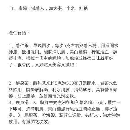
11、產婦：減薏米，加大棗、小米、紅糖
薏仁食譜：
1、薏仁茶：早晚兩次，每次5克左右熟薏米粉，用溫開水
沖服。飯後服用。能潤澤肌膚，美白補濕，行氣活血，調
經止痛。根據本店主的經驗，加點糖或蜂蜜口味就更好
了，很香的，又好吃又美容又減肥！
2、解暑茶：將熟薏米粉5克泡500毫升溫開水，做茶水飲
料飲用，能降署解渴，利水消腫，清熱解毒。具有營養頭
髮，防止脫髮，並使頭發光滑柔軟。
3、瘦身湯：A、將鮮牛奶煮沸後加入薏米粉3-5克，攪拌一
下即可。潤澤肌膚，美白補濕行氣活血調經止痛，排水瘦
身。B、烏龍茶、幹海帶、薏苡仁適量。共研末，沸水沖泡
飲用。有減肥之功效。