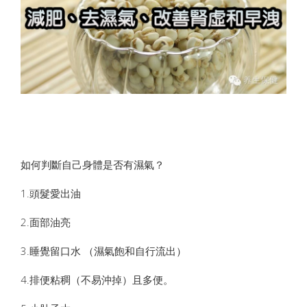
如何判斷自己身體是否有濕氣？
1.頭髮愛出油
2.面部油亮
3.睡覺留口水 （濕氣飽和自行流出）
4.排便粘稠（不易沖掉）且多便。