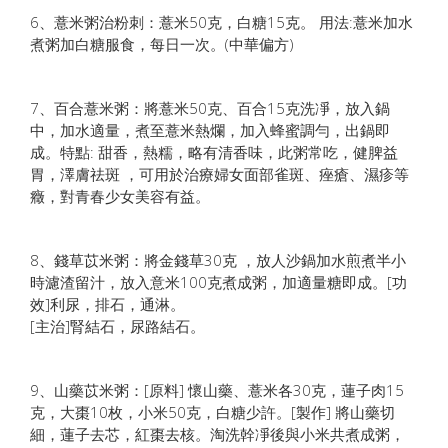
6、薏米粥治粉刺：薏米50克，白糖15克。 用法:薏米加水
煮粥加白糖服食，每日一次。(中華偏方)
7、百合薏米粥：將薏米50克、百合15克洗凈，放入鍋
中，加水適量，煮至薏米熱爛，加入蜂蜜調勻，出鍋即
成。特點: 甜香，熱糯，略有清香味，此粥常吃，健脾益
胃，澤膚祛斑 ，可用於治療婦女面部雀斑、痤瘡、濕疹等
癥，對青春少女美容有益。
8、錢草苡米粥：將金錢草30克 ，放人沙鍋加水煎煮半小
時濾渣留汁，放入意米100克煮成粥，加適量糖即成。[功
效]利尿，排石，通淋。
[主治]腎結石，尿路結石。
9、山藥苡米粥：[原料] 懷山藥、薏米各30克，蓮子肉15
克，大棗10枚，小米50克，白糖少許。[製作] 將山藥切
細，蓮子去芯，紅棗去核。淘洗幹凈後與小米共煮成粥，