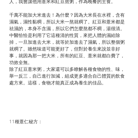
人，我會讓他用薏米和紅豆熬粥，作為晚餐的主食。
千萬不能加大米進去！為什麼？因為大米長在水裡，含有
濕氣，濕性黏稠，所以大米一熬就稠了。紅豆和薏米都是
祛濕的，本身不含濕，所以它們怎麼熬都不稠，湯很清。
中醫恰恰是利用了它這種清的性質，來把人體的濕給除
掉，一旦加進去大米，就等於加進去了濕氣，所以整個粥
就稠了。雖然味道可能更好了，但對於養生來說並非好
事，就因為那一把大米，所有的紅豆、薏米就都白費了，
功效全無。
除了紅豆薏米粥，大家還可以多瞭解各種食物的性、味，
舉一反三，自己進行加減，組成更多適合自己體質的飲食
處方來。這樣，食物才能真正成為養生的佳品。
11種薏仁秘方：