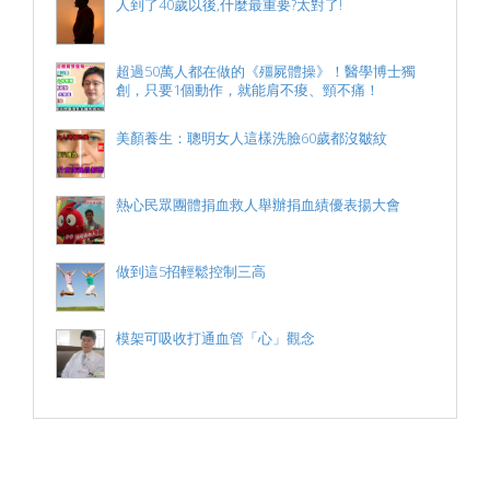
人到了40歲以後,什麼最重要?太對了!
超過50萬人都在做的《殭屍體操》！醫學博士獨
創，只要1個動作，就能肩不痠、頸不痛！
美顏養生：聰明女人這樣洗臉60歲都沒皺紋
熱心民眾團體捐血救人舉辦捐血績優表揚大會
做到這5招輕鬆控制三高
模架可吸收打通血管「心」觀念