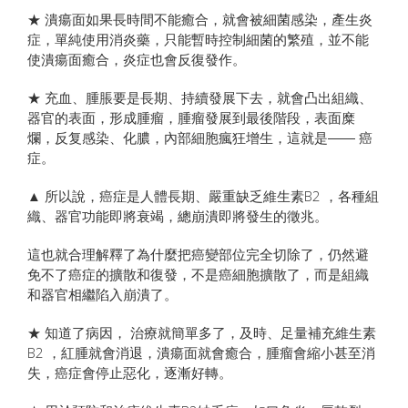
★ 潰瘍面如果長時間不能癒合，就會被細菌感染，產生炎
症，單純使用消炎藥，只能暫時控制細菌的繁殖，並不能
使潰瘍面癒合，炎症也會反復發作。
★ 充血、腫脹要是長期、持續發展下去，就會凸出組織、
器官的表面，形成腫瘤，腫瘤發展到最後階段，表面糜
爛，反复感染、化膿，內部細胞瘋狂增生，這就是―― 癌
症。
▲ 所以說，癌症是人體長期、嚴重缺乏維生素B2 ，各種組
織、器官功能即將衰竭，總崩潰即將發生的徵兆。
這也就合理解釋了為什麼把癌變部位完全切除了，仍然避
免不了癌症的擴散和復發，不是癌細胞擴散了，而是組織
和器官相繼陷入崩潰了。
★ 知道了病因， 治療就簡單多了，及時、足量補充維生素
B2 ，紅腫就會消退，潰瘍面就會癒合，腫瘤會縮小甚至消
失，癌症會停止惡化，逐漸好轉。