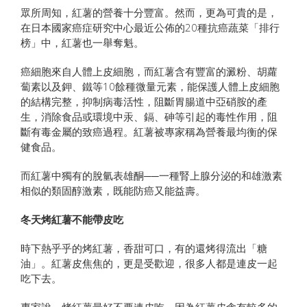
眾所周知，紅薯的營養十分豐富。然而，更為可貴的是，
在日本國家癌症研究中心最近公佈的20種抗癌蔬菜「排行
榜」中，紅薯也一舉奪魁。
癌細胞來自人體上皮細胞，而紅薯含有豐富的澱粉、胡蘿
蔔素以及鉀、鐵等10餘種微量元素，能保護人體上皮細胞
的結構完整，抑制病毒活性，阻斷胃腸道中亞硝胺的產
生，消除食品或環境中汞、鎘、砷等引起的毒性作用，阻
斷有毒金屬的致癌過程。紅薯被專家稱為營養最均衡的保
健食品。
而紅薯中獨有的脫氫表雄酮──一種腎上腺分泌的和雄激素
相似的類固醇激素，既能防癌又能益壽。
冬天烤紅薯不能帶皮吃
時下熱乎乎的烤紅薯，香甜可口，有的還烤得流出「糖
油」。紅薯皮焦焦的，更是受歡迎，很多人都是連皮一起
吃下去。