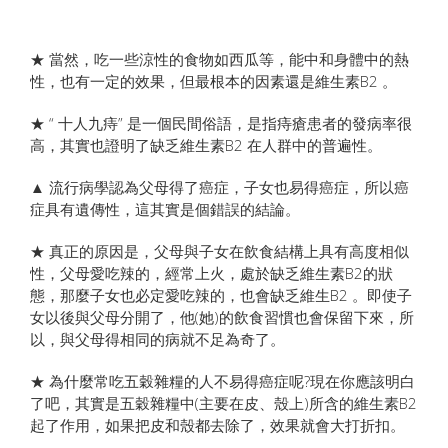
★ 當然，吃一些涼性的食物如西瓜等，能中和身體中的熱
性，也有一定的效果，但最根本的因素還是維生素B2 。
★ “ 十人九痔” 是一個民間俗語，是指痔瘡患者的發病率很
高，其實也證明了缺乏維生素B2 在人群中的普遍性。
▲ 流行病學認為父母得了癌症，子女也易得癌症，所以癌
症具有遺傳性，這其實是個錯誤的結論。
★ 真正的原因是，父母與子女在飲食結構上具有高度相似
性，父母愛吃辣的，經常上火，處於缺乏維生素B2的狀
態，那麼子女也必定愛吃辣的，也會缺乏維生B2 。即使子
女以後與父母分開了，他(她)的飲食習慣也會保留下來，所
以，與父母得相同的病就不足為奇了。
★ 為什麼常吃五穀雜糧的人不易得癌症呢?現在你應該明白
了吧，其實是五穀雜糧中(主要在皮、殼上)所含的維生素B2
起了作用，如果把皮和殼都去除了，效果就會大打折扣。