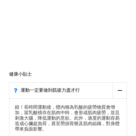
健康小貼士
運動一定要做到筋疲力盡才行
錯！長時間運動後，體內稱為乳酸的疲勞物質會增
加，當乳酸積存在肌肉中時，會形成肌肉疲勞，並且
刺激大腦，降低運動的意欲。此外，過度的運動容易
造成心臟超負荷，甚至勞損骨骼及肌肉組織，對身體
帶來負面影響。