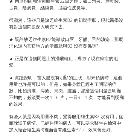
★ 用於預防和治療維生素B2缺乏症，如口角炎、唇乾裂、
舌炎、陰囊炎、結膜炎、脂溢性皮炎等。
很顯然，這些只是缺乏維生素B2 的初期症狀，現代醫學沒
有對這個問題深入研究下去。
★ 既然缺乏維生素B2能導致口唇、牙齦、舌的潰瘍，那麼
消化道內其它地方的潰瘍就與B2 沒有關係嗎?
▲ 正是在這個問題上的淺嚐輒止，導致了現在癌症的氾
濫。
▲ 實踐證明，當人體沒有明顯的症狀、用來預防時，這個
用量也許是可以的，但是，如果身體已經有了明顯的症
狀，比如潰瘍、痔瘡、息肉、腫瘤，那麼這個用量是明顯
不夠的，必須要一次4 - 6 片，一日3 - 4 次，才能看到明顯
的效果。
有些人就是因為用量不夠，覺得服用維生素B2 沒有用，從
而耽誤了病情。已經住院的病人，可以要求醫生在輸液中
加入複合維生素B(裡面含有維生素B2 )，效果會更好。