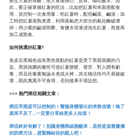
產生大量的胃酸，使人食後燒心、反胃、嘔吐酸水。因
此，要正確掌握紅薯的吃法，比如把紅薯和米面搭配食
用，並控制一次食用量；吃紅薯時，配些鹹菜、鹹湯；加
工時把紅薯蒸熟煮透，利用蒸氣把大部分的氣化酶破壞
掉；用少量的鹼或明礬、食鹽水溶液浸泡生紅薯，然後再
加工成熟食。
如何挑選好紅薯?
表皮呈黑褐色或有黑色斑點的紅薯是受了黑斑病菌的污
染。黑斑病菌的毒性可使紅薯變硬、發苦，對人體有劇
毒，而且此毒素無論水煮或火烤，其生物活性均不易被破
壞，因此萬萬不可食用，否則後果不堪設想。
>>> 熱門癌症相關文章：
癌症早期是可以控制的！警惕身體發出的求救信號！晚了
就來不及了...一定要分享給更多人知道！
癌症終於有解了！別讓身體癌細胞醒來，居然是這麼廉價
的防癌方法，趕緊轉給你的親人吧！