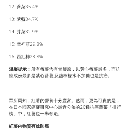
12: 薺菜35.4%
13: 苤藍34.7%
14: 芥菜32.9%
15: 雪裡蕻29.8%
16: 西紅柿23.8%
溫馨提示：
所有番薯含有骨膠原，以黃心番薯最多，而抗
癌成份最多是紫心番薯,及熱檸檬水不加糖也是抗癌。
眾所周知，紅薯的營養十分豐富。然而，更為可貴的是，
在日本國家癌症研究中心最近公佈的20種抗癌蔬菜「排行
榜」中，紅薯也一舉奪魁。
紅薯內物質有效防癌