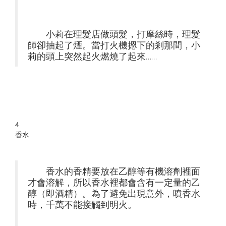
小莉在理髮店做頭髮，打摩絲時，理髮
師卻抽起了煙。當打火機摁下的剎那間，小
莉的頭上突然起火燃燒了起來……
4
香水
香水的香精要放在乙醇等有機溶劑裡面
才會溶解，所以香水裡都會含有一定量的乙
醇（即酒精）。為了避免出現意外，噴香水
時，千萬不能接觸到明火。