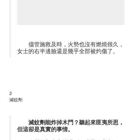
儘管施救及時，火勢也沒有燃燒很久，
女士的右半邊臉還是幾乎全部被灼傷了。
2
滅蚊劑
滅蚊劑能炸掉木門？聽起來匪夷所思，
但這卻是真實的事情。