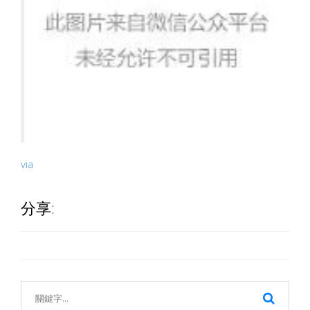
via
分享: