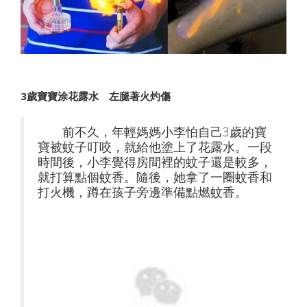
3歲寶寶涂花露水
左腿著火灼傷
前不久，年輕媽媽小李怕自己3歲的寶
寶被蚊子叮咬，就給他塗上了花露水。一段
時間後，小李覺得房間裡的蚊子還是較多，
就打算點個蚊香。隨後，她拿了一圈蚊香和
打火機，蹲在孩子旁邊準備點燃蚊香。