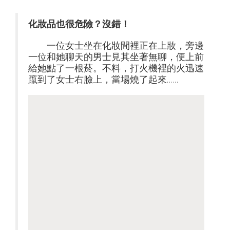
化妝品也很危險？沒錯！
一位女士坐在化妝間裡正在上妝，旁邊
一位和她聊天的男士見其坐著無聊，便上前
給她點了一根菸。不料，打火機裡的火迅速
躥到了女士右臉上，當場燒了起來……