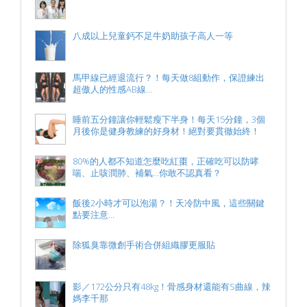
八成以上兒童鈣不足牛奶助孩子高人一等
馬甲線已經退流行？！每天做8組動作，保證練出
超傲人的性感AB線...
睡前五分鐘讓你輕鬆瘦下半身！每天15分鐘，3個
月後你是健身教練的好身材！絕對要貫徹始終！
80%的人都不知道怎麼吃紅棗，正確吃可以防哮
喘、止咳潤肺、補氣...你敢不認真看？
飯後2小時才可以泡湯？！天冷防中風，這些關鍵
點要注意...
除狐臭靠微創手術合併組織膠更服貼
影／172公分只有48kg！骨感身材還能有S曲線，辣
媽李千那