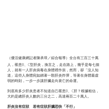
（優活健康網記者陳承璋／綜合報導）全台有三百三十萬
人，罹患B、C型肝炎，換言之，走在路上，幾乎是每七個
人，就有一人肝炎病毒在身體裡作祟，然而，卻「沒人知
道」這些人身體宛如綁著一顆肝炎炸彈，等著在身體最虛
弱的時刻，一步一步讓肝臟走向衰亡的命運。
到底有多少肝炎患者不知道自己罹患B、C肝？根據粗估，
大約是總肝炎人數的三分之二，高達兩百二十萬人。
肝炎沒有症狀 若有症狀肝臟恐快「不行」