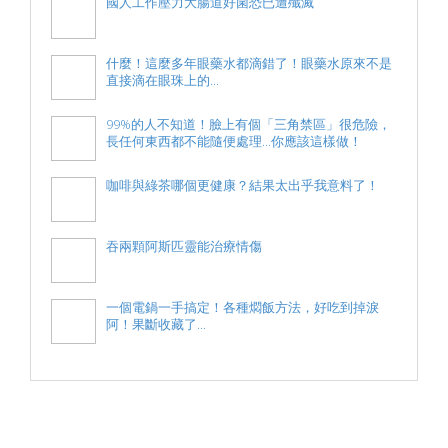
國人工作壓力大腸道好菌恐已遭殲滅
什麼！這麼多年眼藥水都滴錯了！眼藥水原來不是
直接滴在眼珠上的...
99%的人不知道！臉上有個「三角禁區」很危險，
長任何東西都不能隨便處理...你應該這樣做！
咖啡與綠茶哪個更健康？結果太出乎我意料了！
吞兩顆阿斯匹靈能治療情傷
一個電鍋一手搞定！各種燜飯方法，好吃到掉淚
阿！果斷收藏了...