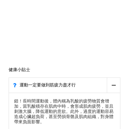
健康小貼士
運動一定要做到筋疲力盡才行
錯！長時間運動後，體內稱為乳酸的疲勞物質會增
加，當乳酸積存在肌肉中時，會形成肌肉疲勞，並且
刺激大腦，降低運動的意欲。此外，過度的運動容易
造成心臟超負荷，甚至勞損骨骼及肌肉組織，對身體
帶來負面影響。