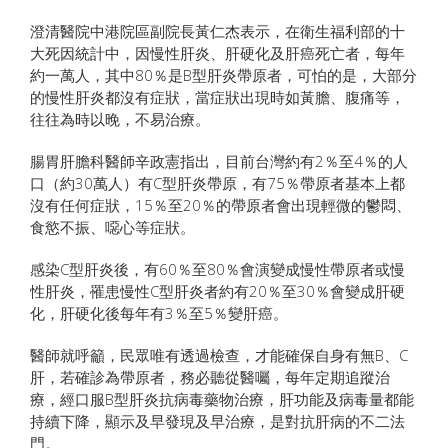
澄清醫院中港院區副院長黃仁杰表示，在衛生福利部的十
大死因統計中，因慢性肝炎、肝硬化及肝癌死亡者，每年
約一萬人，其中80％是B型肝炎帶原者，可怕的是，大部分
的慢性肝炎都沒有症狀，當症狀出現時如黃膽、腹痛等，
往往為時以晚，不易治療。
腸胃肝膽科醫師辛政憲指出，目前台灣約有2％至4％的人
口（約30萬人）有C型肝炎帶原，有75％帶原者基本上都
沒有任何症狀，15％至20％的帶原者會出現輕微的鬱悶、
食慾不振、噁心等症狀。
感染C型肝炎後，有60％至80％會演變成慢性帶原者或慢
性肝炎，罹患慢性C型肝炎者約有20％至30％會變成肝硬
化，肝硬化後每年有3％至5％變肝癌。
醫師就呼籲，民眾唯有透過檢查，才能確保自身有無B、C
肝，若確診為帶原者，務必聽從醫囑，每年定期追蹤治
療，經口服B型肝炎抗病毒藥物治療，肝功能及病毒量都能
持續下降，顯示及早發現及早治療，是對抗肝病的不二法
門。