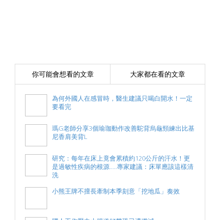
你可能會想看的文章
大家都在看的文章
為何外國人在感冒時，醫生建議只喝白開水！一定
要看完
瑪G老師分享3個瑜珈動作改善駝背烏龜頸練出比基
尼香肩美背L
研究：每年在床上竟會累積約120公斤的汗水！更
是過敏性疾病的根源.....專家建議：床單應該這樣清
洗
小熊王牌不擅長牽制本季刻意「挖地瓜」奏效