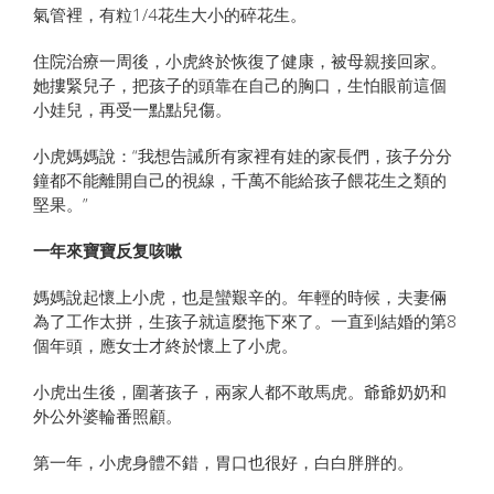
氣管裡，有粒1/4花生大小的碎花生。
住院治療一周後，小虎終於恢復了健康，被母親接回家。
她摟緊兒子，把孩子的頭靠在自己的胸口，生怕眼前這個
小娃兒，再受一點點兒傷。
小虎媽媽說：“我想告誡所有家裡有娃的家長們，孩子分分
鐘都不能離開自己的視線，千萬不能給孩子餵花生之類的
堅果。”
一年來寶寶反复咳嗽
媽媽說起懷上小虎，也是蠻艱辛的。年輕的時候，夫妻倆
為了工作太拼，生孩子就這麼拖下來了。一直到結婚的第8
個年頭，應女士才終於懷上了小虎。
小虎出生後，圍著孩子，兩家人都不敢馬虎。爺爺奶奶和
外公外婆輪番照顧。
第一年，小虎身體不錯，胃口也很好，白白胖胖的。