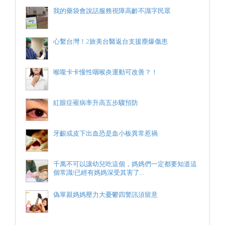
我的藥袋會說話服務視障高齡不識字民眾
心繫台灣！2旅美台醫返台支援塵爆傷患
喉嚨卡卡慢性咽喉炎運動可改善？！
紅眼症罹病率升高五步驟預防
牙齦或皮下出血恐是血小板異常惹禍
千萬不可以讓幼兒吃這個，媽媽們一定都要知道這
個常識!已經有媽媽深受其害了…
偽單親媽媽壓力大憂鬱四警訊須留意