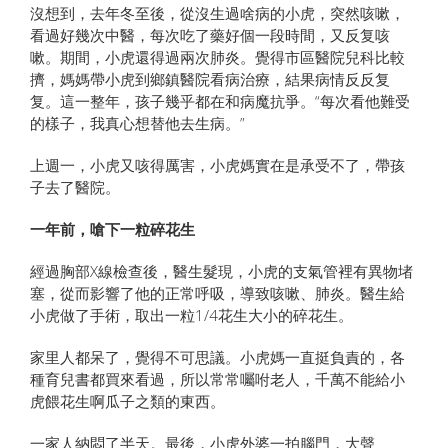
沒想到，去年冬至後，從沒生過啥病的小虎，突然咳嗽，
看過好幾次中醫，每次吃了藥好個一段時間，又反复咳
嗽。期間，小虎還得過兩次肺炎。覺得市區醫院兒科比較
擠，媽媽帶小虎到鄉鎮醫院看病治療，結果病情反反复
复。這一整年，孩子幾乎都在和病魔抗爭。“每次看他難受
的樣子，我真心想替他去生病。”
上週一，小虎又咳得厲害，小虎媽實在是承受不了，帶孩
子去了醫院。
一年前，嗆下一粒碎花生
經過胸部X線檢查後，醫生髮現，小虎的支氣管裡有異物堵
塞，從而影響了他的正常呼吸，導致咳嗽、肺炎。醫生給
小虎做了手術，取出一粒1/4花生大小的碎花生。
家里人都呆了，覺得不可思議。小虎媽一直挺負責的，各
種育兒書都買來看過，所以常常囑咐老人，千萬不能給小
虎餵花生啊瓜子之類的東西。
一家人納悶了半天。最後，小虎外婆一拍腦門，大聲