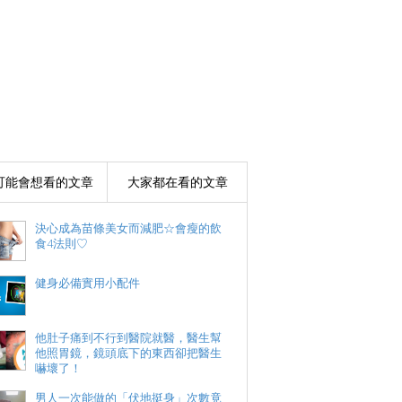
可能會想看的文章
大家都在看的文章
決心成為苗條美女而減肥☆會瘦的飲
食4法則♡
健身必備實用小配件
他肚子痛到不行到醫院就醫，醫生幫
他照胃鏡，鏡頭底下的東西卻把醫生
嚇壞了！
男人一次能做的「伏地挺身」次數竟