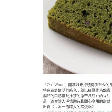
「Oak Wood」開幕以來持續提供至今
特色在於鮮明的綠色，並以紅豆作為點綴
濕潤的口感搭配抹茶的微苦及紅豆的香甜
是一道會讓人滿懷期待且開心享用的甜點
出自《世界一流職人的磅蛋糕》
//www.books.com.tw/products/001076