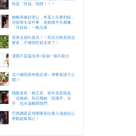
然是「性福」指標！！！
她貌美嫁好老公，本是人生勝利組，
但卻發生這件事，使她後半生都像
「洋娃娃」一般活著…
原來這個叫臭豆！！而且功效居然這
麼多，不懂得吃就太笨了！
潔顏不妥協洗淨+保濕一個不能少
花小錢照樣有飽足感～增量食譜大公
開♡
殭屍道長「林正英」當年就是因為
「這種病」和石榴姊「苑瓊丹」分
手，也永遠離開我們...
巴西國家足球隊隊長比賽入場超貼心
舉動超級窩心！