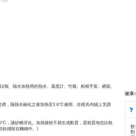
蛋糕模具2個、隔水加熱用的熱水、溫度計、竹籤、粗棉手套、網架、
健康
盆裡，隔熱水融化之後加熱至3 6℃備用、在模具內鋪上烹調
。
40℃，讓砂糖溶化。加熱後較不易生成麩質，蛋糕質地也比較
飲
顆粒殘留在麵糊中。)
對