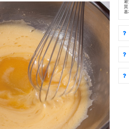
避
質
基