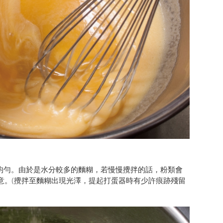
拌均勻。由於是水分較多的麵糊，若慢慢攪拌的話，粉類會
意。(攪拌至麵糊出現光澤，提起打蛋器時有少許痕跡殘留