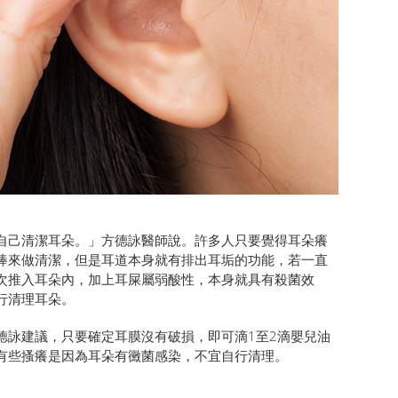
自己清潔耳朵。」方德詠醫師說。許多人只要覺得耳朵癢
棒來做清潔，但是耳道本身就有排出耳垢的功能，若一直
次推入耳朵內，加上耳屎屬弱酸性，本身就具有殺菌效
行清理耳朵。
德詠建議，只要確定耳膜沒有破損，即可滴1至2滴嬰兒油
有些搔癢是因為耳朵有黴菌感染，不宜自行清理。