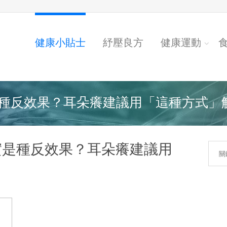
健康小貼士
紓壓良方
健康運動
反效果？耳朵癢建議用「這種方式」解決
實是種反效果？耳朵癢建議用