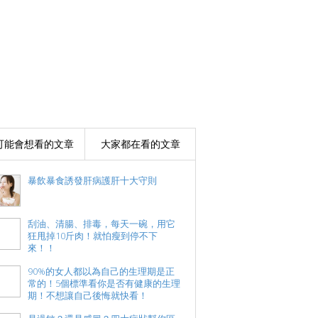
可能會想看的文章
大家都在看的文章
暴飲暴食誘發肝病護肝十大守則
刮油、清腸、排毒，每天一碗，用它
狂甩掉10斤肉！就怕瘦到停不下
來！！
90%的女人都以為自己的生理期是正
常的！5個標準看你是否有健康的生理
期！不想讓自己後悔就快看！