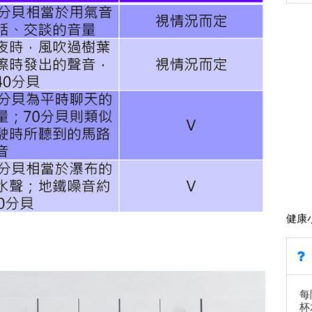
健康
每
杯