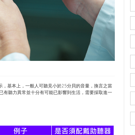
示，基本上，一般人可聽見小於25分貝的音量，換言之當
表已有聽力異常並十分有可能已影響到生活，需要採取進一