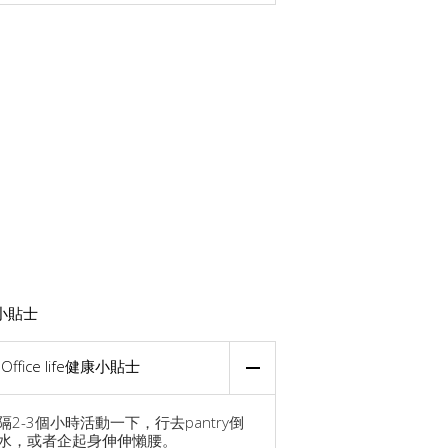
小貼士
Office life健康小貼士
隔2-3個小時活動一下，行去pantry倒
水，或者企起身伸伸懶腰。