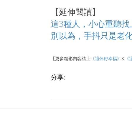
【延伸閱讀】
這3種人，小心重聽找
別以為，手抖只是老
【更多精彩內容請上
《退休好幸福》
&
《
分享: