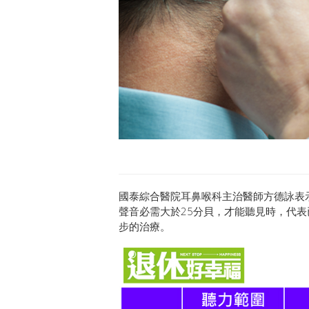
國泰綜合醫院耳鼻喉科主治醫師方德詠表
聲音必需大於25分貝，才能聽見時，代
步的治療。