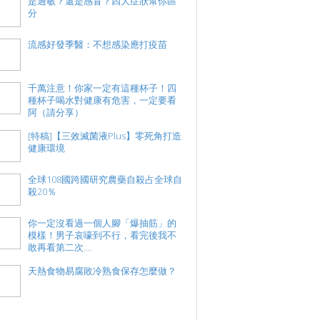
是過敏？還是感冒？四大症狀幫你區
分
流感好發季醫：不想感染應打疫苗
千萬注意！你家一定有這種杯子！四
種杯子喝水對健康有危害，一定要看
阿（請分享）
[特稿]【三效滅菌液Plus】零死角打造
健康環境
全球108國跨國研究農藥自殺占全球自
殺20％
你一定沒看過一個人腳「爆抽筋」的
模樣！男子哀嚎到不行，看完後我不
敢再看第二次....
天熱食物易腐敗冷熟食保存怎麼做？