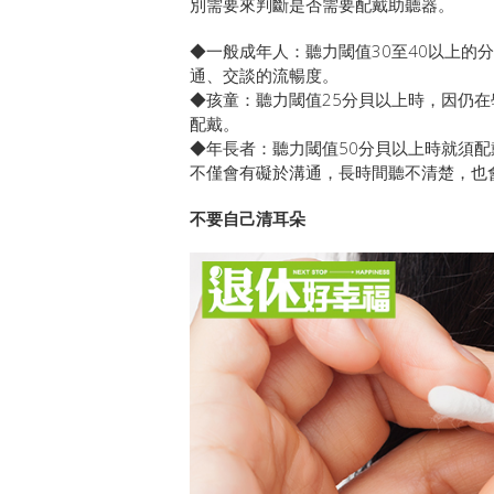
別需要來判斷是否需要配戴助聽器。
◆一般成年人：聽力閾值30至40以上的
通、交談的流暢度。
◆孩童：聽力閾值25分貝以上時，因仍
配戴。
◆年長者：聽力閾值50分貝以上時就須配
不僅會有礙於溝通，長時間聽不清楚，也
不要自己清耳朵