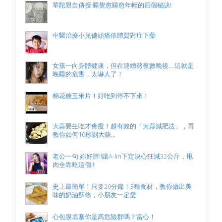
華陀親自傳授!睡覺愈睡愈年輕的四個秘訣!
中醫治療小兒偏頭痛依體質對症下藥
女孩一向身體健康，但在連續熬夜數晚後....這就是
晚睡的危害，太嚇人了！
棉花糖玉米片！好吃到停不下來！
大蒜要生吃才會瘦！超有效的「大蒜減肥法」，再
教你如何10秒剝大蒜...
老公一句:妳好胖!!讓A-lin下定決心狂減32公斤，甩
肉全靠吃這個!!!
史上最簡單！只要20分鐘！3種食材，教你做出美
味的奶油酥條，小朋友一定愛
心包膜填塞你是高危險群嗎？當心！