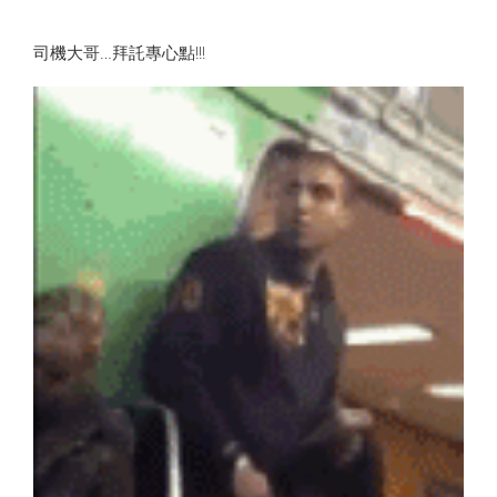
司機大哥…拜託專心點!!!