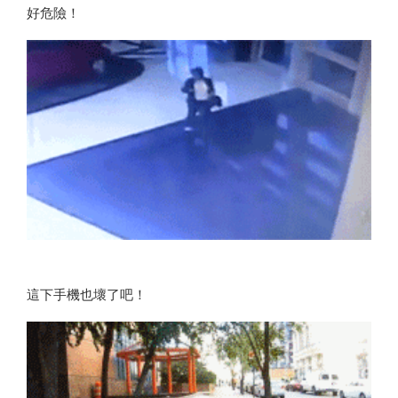
好危險！
這下手機也壞了吧！