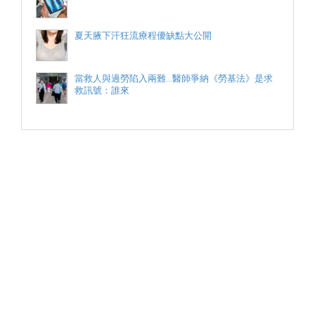
夏天腋下汗狂流療程優缺點大公開
當救人與過勞陷入兩難...醫師爭納《勞基法》是求
救訊號：誰來