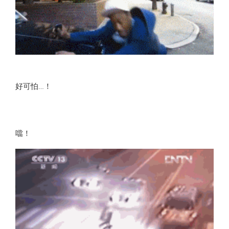
好可怕…！
噹！