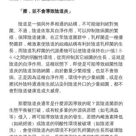
「擦，並不會導致陰道炎」
陰道是一個與外界相通的結構，不可能做到絕對無
菌。不過，陰道依靠其自淨作用，可以抑制致病菌的繁
殖，保障陰道健康。在正常陰道菌群中，乳桿菌是一種優
勢菌群，雌激素使陰道的組織結構有利於陰道乳桿菌的生
長，而陰道乳桿菌的代謝產物可以使陰道保持在pH值3.8-
4.4之間的弱酸性環境，從而抑制其它細菌的生長，這就是
陰道的自淨作用。這種狀態下，即使是可能導致細菌性陰
道炎的陰道加德納菌，由於數量少繁殖慢，也並不會致
病。正是因為這種自淨作用，環境中的少量細菌，或是在
擦拭外陰時通過衛生紙沾染到陰道外口的少量細菌，都不
會對陰道健康造成大威脅。
那麼陰道炎通常是什麼原因導致的呢？當陰道菌群的
生態平衡被打破，或有較多量的外源病原體（如毛滴蟲
等）侵入，將可能導致陰道炎的發生。若體內雌激素降低
（如絕經後）或陰道的弱酸性環境被破壞（如陰道灌
洗），會使得陰道內的環境不利於乳桿菌的生長而破壞陰