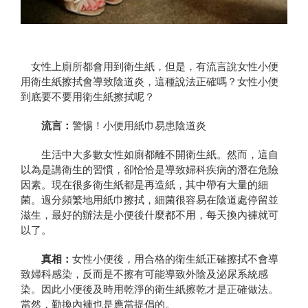
女性上廁所都會用到衛生紙，但是，有流言說女性小便
用衛生紙擦拭會導致陰道炎，這種說法正確嗎？女性小便
到底要不要用衛生紙擦拭呢？
流言：
警惕！小便用紙巾易患陰道炎
生活中大多數女性如廁都離不開衛生紙。然而，這自
以為是講衛生的習慣，卻恰恰是導致婦科疾病的潛在危險
因素。現在很多衛生紙都是再造紙，其中帶有大量的細
菌。過分頻繁地用紙巾擦拭，細菌很容易在陰道處停留並
滋生，最好的辦法是小便後什麼都不用，每天換內褲就可
以了。
真相：
女性小便後，用合格的衛生紙正確擦拭不會導
致婦科感染，反而是不擦有可能導致外陰及泌尿系統感
染。因此小便後及時用乾淨的衛生紙擦乾才是正確做法。
當然，勤換內褲也是應當提倡的。