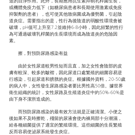
道的自淨作用。此外，長期應用抗生素抑制乳桿菌生長，
或機體免疫力低下（如糖尿病患者和長期使用激素或免疫
抑製劑的患者），也可使其他致病菌成為優勢菌，引起陰
道炎症。需要指出的是，性行為後陰道的弱酸性環境會被
破壞，pH值可上升至7.2並維持6-8小時，因此頻繁的性行
為可通過破壞乳桿菌的生長環境而成為陰道炎的危險因
素。
擦，對預防尿路感染有益
由於女性尿道較男性短而且直，加之女性會陰部的皮
膚有較深、較多的皺褶，因此尿道口處繁殖的細菌容易逆
行感染，引起尿道和膀胱的炎症。根據國外資料，20-50歲
的病人中，女性發生尿路感染者要比男性高50倍。據世界
衛生組織的統計，女性尿路及生殖道炎症中約50%-60%是
由下身不潔所造成的。
而預防尿路感染的最有效方法就是正確清潔。小便之
後如果不及時擦乾，殘留的尿液會使內褲局部十分潮濕，
給各種細菌提供了適宜的繁殖環境。這些細菌的生長繁殖
反而容易使泌尿系統發生炎症。