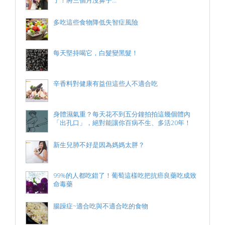
多吃這些食物降低失智症風險
每天堅持喝它，白髮變黑髮！
辛香料對健康有益但這些人不適合吃
身體濕氣重？每天花不到五分鐘拍拍這幾個體內
「出孔口」，絕對能讓你百病不生、多活20年！
新生兒肺不好是因為媽媽太胖？
99%的人都吃錯了！葡萄這樣吃把抗癌良藥吃成致
命毒藥
腸躁症~適合吃與不適合吃的食物