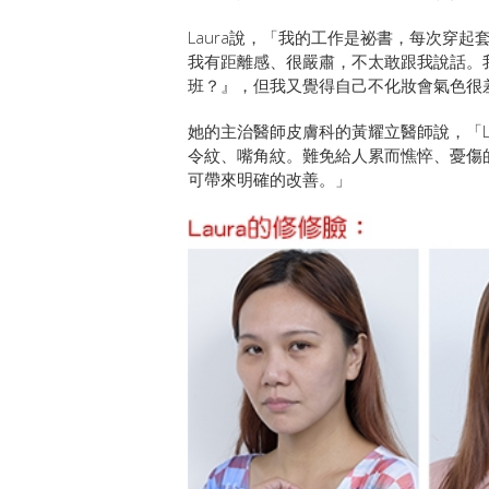
Laura說，「我的工作是祕書，每次穿
我有距離感、很嚴肅，不太敢跟我說話。
班？』，但我又覺得自己不化妝會氣色很
她的主治醫師皮膚科的黃耀立醫師說，「L
令紋、嘴角紋。難免給人累而憔悴、憂傷
可帶來明確的改善。」