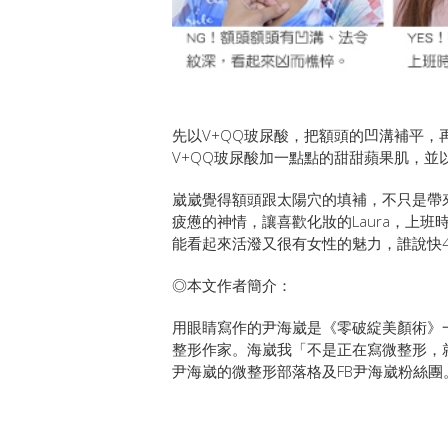
先以V+QQ玻尿酸，把額頭的凹溝補平，
V+QQ玻尿酸加一點點的甜甜蘋果肌，並以
崴崴覺得額頭跟太陽穴的填補，不只是帶
疲憊的神情，讓喜歡化妝的Laura，上
能看起來活潑又很有女性的魅力，誰說快
◎本文作者簡介：
用眼睛寫作的尹海崴是《零破綻美顏術》
整形作家。海崴我「不是正在寫微整形，
尹海崴的微整形部落格及FB尹海崴粉絲團