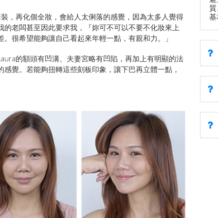
質
基
起套裝，再化個全妝，會給人太俐落的感覺，因為太多人覺得
我的老闆甚至因此要求我，『妳可不可以不要不化妝來上
差。很希望能夠讓自己看起來年輕一點，有親和力。」
aura的額頭有凹溝、夫妻宮略有凹陷，再加上有明顯的法
的感覺。若能夠扭轉這些刻板印象，讓下巴再立體一點，