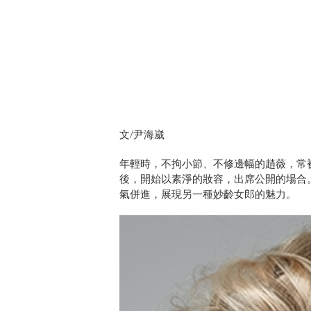
文/尹海崴
年輕時，不拘小節、不修邊幅的趙薇，常
後，開始以素淨的妝容，出席公開的場合
氣併進，展現另一種妙齡女郎的魅力。