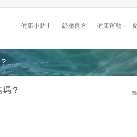
健康小貼士
紓壓良方
健康運動
...
信嗎？