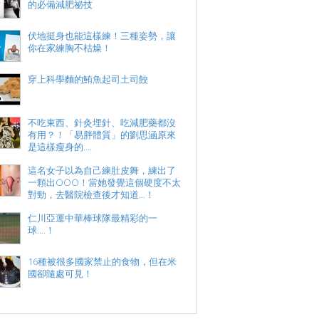
的必備減肥祕技
伏地挺身也能這樣練！三種姿勢，讓
你在家練胸不枯燥！
穿上科學麵的鮪魚起司土司餃
不吃東西、針灸埋針、吃減肥藥都沒
有用？！「易胖體質」的劉思涵原來
是這樣瘦身的....
這名女子以為自己練肚皮舞，練出了
一顆出OOO！當她發覺這個硬度不太
對勁，去醫院檢查後才知道...！
仁川亞運中華棒球隊最精彩的一
球....！
16種被很多國家禁止的食物，但在米
國卻隨處可見！