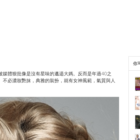
你
被媒體狠批像是沒有星味的邋遢大媽。反而是年過40之
。不必濃妝艷抹，典雅的裝扮，就有女神風範，氣質與人