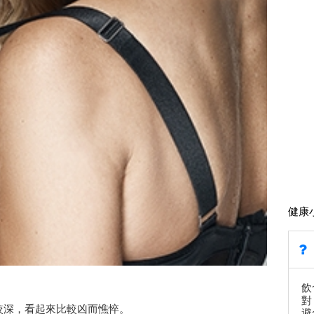
健康
飲
對
比較深，看起來比較凶而憔悴。
避