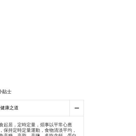
小貼士
健康之道
食起居，定時定量，煩事以平常心應
，保持定時定量運動，食物清淡平均，
免高糖、高脂、高鹽，多吃含鈣、蛋白