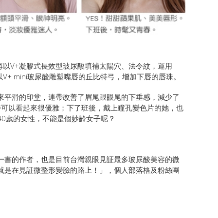
再以V+凝膠式長效型玻尿酸填補太陽穴、法令紋，運用
V+ mini玻尿酸雕塑嘴唇的丘比特弓，增加下唇的唇珠。
來平滑的印堂，連帶改善了眉尾跟眼尾的下垂感，減少了
班時可以看起來很優雅；下了班後，戴上瞳孔變色片的她，也
40歲的女性，不能是個妙齡女子呢？
一書的作者，也是目前台灣親眼見証最多玻尿酸美容的微
就是在見証微整形變臉的路上！」，個人部落格及粉絲團
。