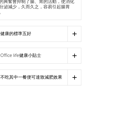
的興奮會抑制了腸、胃的活動，使消化
分泌減少，久而久之，容易引起腸胃
。
健康的標準五好
Office life健康小貼士
不吃其中一餐便可達致減肥效果