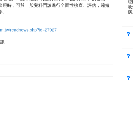
經
出現時，可於一般兒科門診進行全面性檢查、評估，縮短
液
率。
病
om.tw/readnews.php?id=27927
資訊