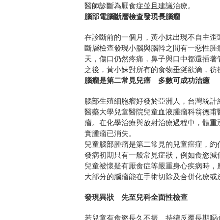
醫師診斷為厭食症並且建議治療。
腦部電腦斷層檢查發現長腦瘤
在診斷前的一個月，黃小妹出現不自主歪
斷層檢查發現小腦與腦幹之間有一惡性腫
天，傷口仍然疼痛，鼻子與口中都還插著
之後，黃小妹對所有的食物垂涎欲滴，彷
腦瘤是第二常見兒癌 多數可成功治癒
腦部生殖細胞瘤好發於亞洲人，台灣統計約
醫藥大學兒童醫院兒童血液腫瘤科翁德甫
瘤。在化學治療與放射治療過程中，體重
實腫瘤已消失。
兒童腦部腫瘤是第二常見的兒童癌症，約
發病初期只有一般常見症狀，例如食慾減
兒童被懷疑有厭食症等嚴重身心疾病時，
大部分的腦瘤能在手術切除及合併化療或
發現異狀 先至兒科全面性檢查
若兒童有食慾長久不振、持續反覆長期噁