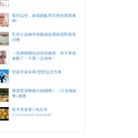
看到這些，妳還敢亂用市售的護唇膏
嗎?
乳癌公益繪本鼓勵姊妹勇敢面對復發
治療
一張裸體圖告訴你的秘密，再不看就
被刪了！不看一定後悔！
想提早退休嗎?想想這五件事
陳傑憲逆轉兩分砲獅隊6：5力克桃猿
奪4連勝
夜市美食香Q地瓜球
FriedSweetPotatoBall