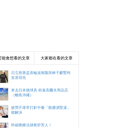
可能會想看的文章
大家都在看的文章
日立慈善盃首輪波南隆與林子麒暫時
並居領先
來去日本挑球具-前進高爾夫用品店
（離島沖繩）
疲勞不堪常打鼾中藥「散腫潰堅湯」
能解決
幹細胞療法拯救肝苦人！