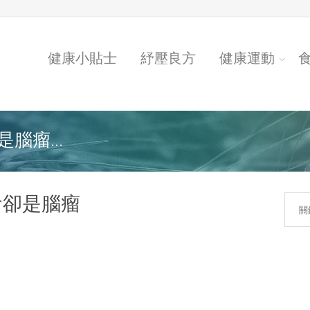
健康小貼士
紓壓良方
健康運動
腦瘤...
食卻是腦瘤