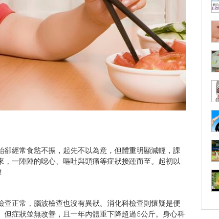
始卻經常食慾不振，起先不以為意，但體重明顯減輕，課
來，一陣陣的噁心、嘔吐與頭痛等症狀接踵而至。起初以
！
檢查正常，腦波檢查也沒有異狀。消化科檢查則懷疑是便
。但症狀並無改善，且一年內體重下降超過6公斤。身心科