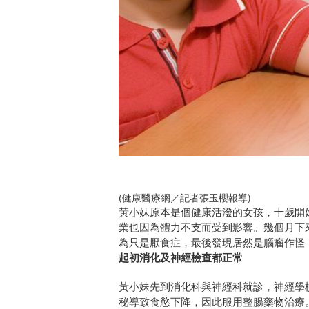
(健康醫療網／記者張玉櫻報導)
黃小妹原本是個健康活潑的女孩，十歲開
業也因為體力不支而受到影響。幾個月下
為只是厭食症，最後發現居然是腦瘤作怪
起初消化及神經檢查都正常
黃小妹先到消化科與神經科就診，神經學
秘導致食慾下降，因此服用整腸藥物治療