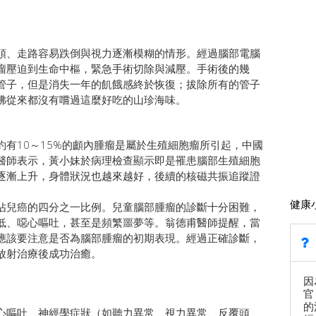
頭、走路容易跌倒與視力逐漸模糊的情形。經過腦部電腦
瘤壓迫到生命中樞，緊急手術切除與減壓。手術後的幾
管子，但是消失一年的飢餓感終於恢復；拔除所有的管子
彿從來都沒有嚐過這麼好吃的山珍海味。
有10～15%的顱內腫瘤是屬於生殖細胞瘤所引起，中國
醫師表示，黃小妹於病理檢查顯示即是罹患腦部生殖細胞
逐漸上升，身體狀況也越來越好，後續的核磁共振追蹤證
健康
佔兒癌的四分之一比例。兒童腦部腫瘤的診斷十分困難，
低、噁心嘔吐，甚至是頻繁噩夢等。翁德甫醫師提醒，當
應該要注意是否為腦部腫瘤的初期表現。經過正確診斷，
放射治療後成功治癒。
因
官
的
心嘔吐、神經學症狀（如聽力異常、視力異常、反覆頭