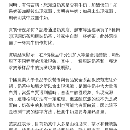
同時，有傳言稱：想知道奶茶是否有牛奶，加醋便知！如
果奶茶加醋後出現沉澱，表明有牛奶；如果未出現沉澱，
則表明其中並無牛奶。
真實情況如何？記者通過奶茶店、超市等途徑購買了6種街
頭現調奶茶和瓶裝奶茶，並家中自製一杯奶茶，此外還準
備了一杯純牛奶作對比。
實驗結果顯示，在8份樣品中分別加入等量食用醋後，均出
現了不同程度的沉澱現象。其中，一種現調奶茶和一種速
溶奶茶樣品中的沉澱現象最明顯。
中國農業大學食品學院營養與食品安全系副教授范志紅介
紹，奶茶中加醋之所以會出現沉澱，是因牛奶中含大量蛋
白質，當蛋白質遇到醋時，會產生酸凝現象、出現沉澱
物，這種檢測方法有一定道理。但遇酸沉澱的也不光是奶
蛋白，奶茶中的其他添加劑也可能含有蛋白質，因此這不
是檢測牛奶的標準方法，檢測牛奶還要考慮鈣含量。
范志紅表示，目前奶茶中大多是由植脂末、茶水和糖調製