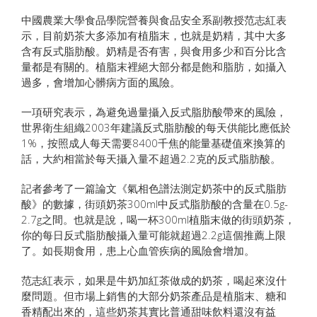
中國農業大學食品學院營養與食品安全系副教授范志紅表
示，目前奶茶大多添加有植脂末，也就是奶精，其中大多
含有反式脂肪酸。奶精是否有害，與食用多少和百分比含
量都是有關的。植脂末裡絕大部分都是飽和脂肪，如攝入
過多，會增加心髒病方面的風險。
一項研究表示，為避免過量攝入反式脂肪酸帶來的風險，
世界衛生組織2003年建議反式脂肪酸的每天供能比應低於
1%，按照成人每天需要8400千焦的能量基礎值來換算的
話，大約相當於每天攝入量不超過2.2克的反式脂肪酸。
記者參考了一篇論文《氣相色譜法測定奶茶中的反式脂肪
酸》的數據，街頭奶茶300ml中反式脂肪酸的含量在0.5g-
2.7g之間。也就是說，喝一杯300ml植脂末做的街頭奶茶，
你的每日反式脂肪酸攝入量可能就超過2.2g這個推薦上限
了。如長期食用，患上心血管疾病的風險會增加。
范志紅表示，如果是牛奶加紅茶做成的奶茶，喝起來沒什
麼問題。但市場上銷售的大部分奶茶產品是植脂末、糖和
香精配出來的，這些奶茶其實比普通甜味飲料還沒有益