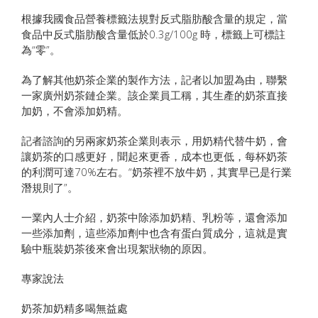
根據我國食品營養標籤法規對反式脂肪酸含量的規定，當
食品中反式脂肪酸含量低於0.3g/100g 時，標籤上可標註
為“零”。
為了解其他奶茶企業的製作方法，記者以加盟為由，聯繫
一家廣州奶茶鏈企業。該企業員工稱，其生產的奶茶直接
加奶，不會添加奶精。
記者諮詢的另兩家奶茶企業則表示，用奶精代替牛奶，會
讓奶茶的口感更好，聞起來更香，成本也更低，每杯奶茶
的利潤可達70%左右。“奶茶裡不放牛奶，其實早已是行業
潛規則了”。
一業內人士介紹，奶茶中除添加奶精、乳粉等，還會添加
一些添加劑，這些添加劑中也含有蛋白質成分，這就是實
驗中瓶裝奶茶後來會出現絮狀物的原因。
專家說法
奶茶加奶精多喝無益處