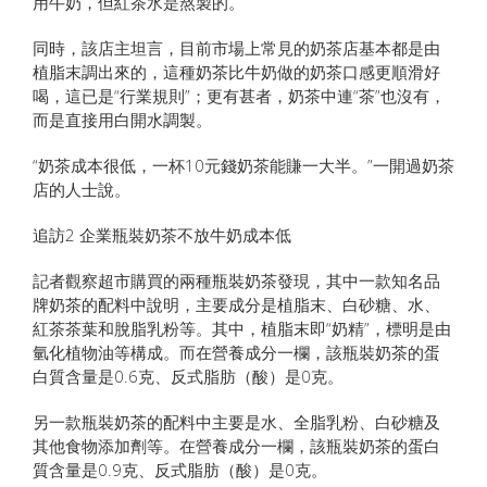
用牛奶，但紅茶水是熬製的。
同時，該店主坦言，目前市場上常見的奶茶店基本都是由
植脂末調出來的，這種奶茶比牛奶做的奶茶口感更順滑好
喝，這已是“行業規則”；更有甚者，奶茶中連“茶”也沒有，
而是直接用白開水調製。
“奶茶成本很低，一杯10元錢奶茶能賺一大半。”一開過奶茶
店的人士說。
追訪2 企業瓶裝奶茶不放牛奶成本低
記者觀察超市購買的兩種瓶裝奶茶發現，其中一款知名品
牌奶茶的配料中說明，主要成分是植脂末、白砂糖、水、
紅茶茶葉和脫脂乳粉等。其中，植脂末即“奶精”，標明是由
氫化植物油等構成。而在營養成分一欄，該瓶裝奶茶的蛋
白質含​​量是0.6克、反式脂肪（酸）是0克。
另一款瓶裝奶茶的配料中主要是水、全脂乳粉、白砂糖及
其他食物添加劑等。在營養成分一欄，該瓶裝奶茶的蛋白
質含​​量是0.9克、反式脂肪（酸）是0克。