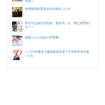
快嗎?!
脊椎關節黏緊緊他身高縮水22公分
男友玩交換伴侶害她「遭剪洞」女：我已經墮胎2
次了！
減重20公斤終結打呼夢魘！
2018打造魔鬼Ｓ纖細曲線改善下半身肥胖有訣竅
LIFE生