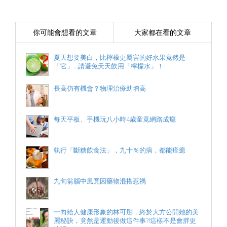
你可能會想看的文章
大家都在看的文章
夏天想要美白，比檸檬更厲害的好水果竟然是
「它」...請避免天天飲用「檸檬水」！
長高仍有機會？物理治療助增高
每天平板、手機玩八小時4歲童竟網路成癮
執行「斷糖飲食法」，九十％的病，都能痊癒
九旬翁腦中風竟因藥物混搭惹禍
一向給人健康形象的林可彤，終於大方公開她的美
麗秘訣，竟然是運動後做這件事?!這樣不是會胖更