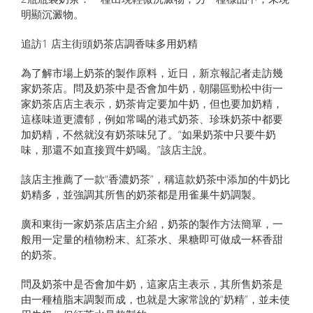
明顯沉澱物。
追訪1 店主街頭奶茶店調香味多用奶精
為了解市場上奶茶的製作原料，近日，新京報記者走訪幾
家奶茶店。問及奶茶中是否會加牛奶，朝陽區勁松中街一
家奶茶店店主表示，奶茶肯定要加牛奶，但也要加奶精，
這樣味道更濃郁，例如常喝的港式奶茶、珍珠奶茶中都要
加奶精，不然就沒有奶茶味兒了。“如果奶茶中只要牛奶
味，那還不如直接買牛奶喝。”該店主說。
該店主推​​薦了一款“香濃奶茶”，稱這款奶茶中添加的牛奶比
奶精多，並強調其所售的奶茶都是用雀巢牛奶調製。
廣和東街一家奶茶店店主介紹，奶茶的製作方法簡單，一
般用一定量的植物粉末、紅茶水、果糖即可做成一杯香甜
的奶茶。
問及奶茶中是否會加牛奶，這家店主表示，其所售奶茶是
由一種植脂末調製而成，也就是大家常說的“奶精”，並未使