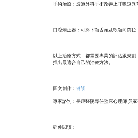
手術治療：透過外科手術改善上呼吸道異
口腔矯正器：可將下顎舌頭及軟顎向前拉
以上治療方式，都需要專業的評估跟規劃
找出最適合自己的治療方法。
圖文創作：
健談
專家諮詢：長庚醫院專任臨床心理師 吳家
延伸閱讀：