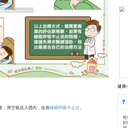
健康
道，將空氣送入體內，改善
睡眠呼吸中止症
。
吃
好
好