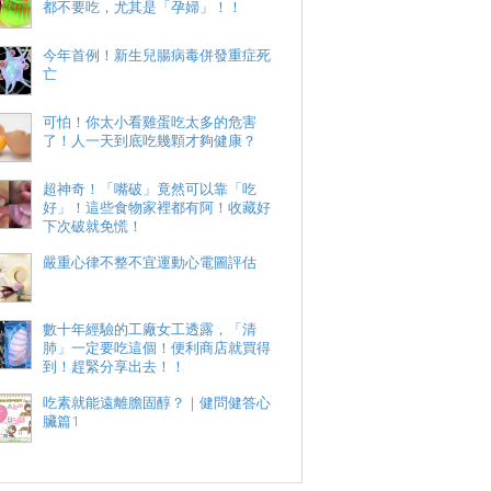
都不要吃，尤其是「孕婦」！！
今年首例！新生兒腸病毒併發重症死
亡
可怕！你太小看雞蛋吃太多的危害
了！人一天到底吃幾顆才夠健康？
超神奇！「嘴破」竟然可以靠「吃
好」！這些食物家裡都有阿！收藏好
下次破就免慌！
嚴重心律不整不宜運動心電圖評估
數十年經驗的工廠女工透露，「清
肺」一定要吃這個！便利商店就買得
到！趕緊分享出去！！
吃素就能遠離膽固醇？｜健問健答心
臟篇1