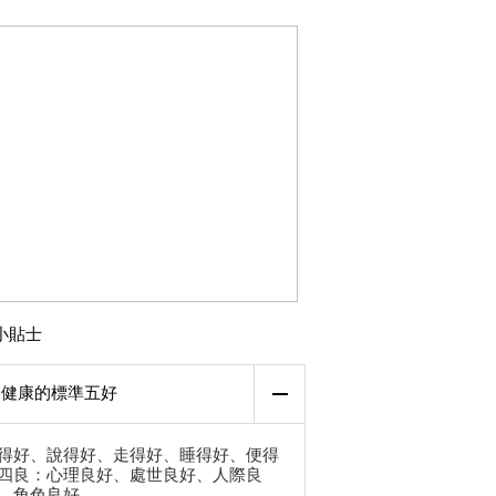
小貼士
健康的標準五好
得好、說得好、走得好、睡得好、便得
四良：心理良好、處世良好、人際良
、角色良好