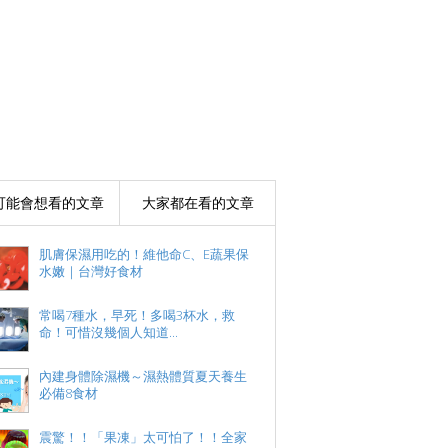
可能會想看的文章
大家都在看的文章
肌膚保濕用吃的！維他命C、E蔬果保
水嫩｜台灣好食材
常喝7種水，早死！多喝3杯水，救
命！可惜沒幾個人知道...
內建身體除濕機～濕熱體質夏天養生
必備8食材
震驚！！「果凍」太可怕了！！全家