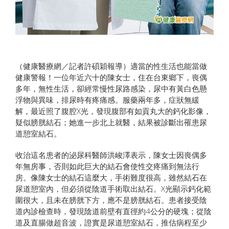
（健康醫療網／記者許碩穎報導）適當的性生活也能當做
健康警報！一位年近六十的陳女士，住在台東鄉下，喪偶
多年，無性生活，卻經常慢性尿路感染，尿中有黃白色懸
浮物與異味，排尿時有疼痛感。服藥兩年多，症狀無緩
解，最近照了腹腔X光，發現腹部有如貢丸大的鈣化影像，
疑似膀胱結石；她進一步北上就醫，結果被診斷出罹患尿
道憩室結石。
收治這名患者的泌尿科醫師洪峻澤表示，陳女士因喪偶多
年無房事，否則如此巨大的結石會使性交疼痛到無法行
房。像陳女士的結石這麼大，手術難度很高，雖然結石在
尿道憩室內，但必須從陰道手術取出結石。X光顯示鈣化範
圍很大，且未在膀胱下方，應不是膀胱結石。患者接受陰
道內診檢查時，發現陰道前壁有直徑約4公分的硬塊；從陰
道及直腸做超音波，證實是尿道憩室結石，推估病程至少