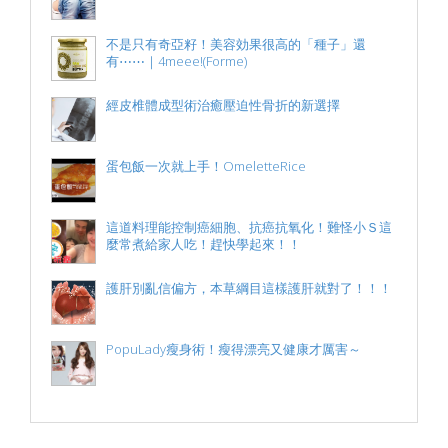
不是只有奇亞籽！美容効果很高的「種子」還
有⋯⋯｜4meee!(Forme)
經皮椎體成型術治癒壓迫性骨折的新選擇
蛋包飯一次就上手！OmeletteRice
這道料理能控制癌細胞、抗癌抗氧化！難怪小Ｓ這
麼常煮給家人吃！趕快學起來！！
護肝別亂信偏方，本草綱目這樣護肝就對了！！！
PopuLady瘦身術！瘦得漂亮又健康才厲害～