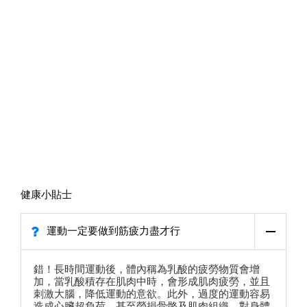
健康小貼士
運動一定要做到筋疲力盡才行
錯！長時間運動後，體內稱為乳酸的疲勞物質會增
加，當乳酸積存在肌肉中時，會形成肌肉疲勞，並且
刺激大腦，降低運動的意欲。此外，過度的運動容易
造成心臟超負荷，甚至勞損骨骼及肌肉組織，對身體