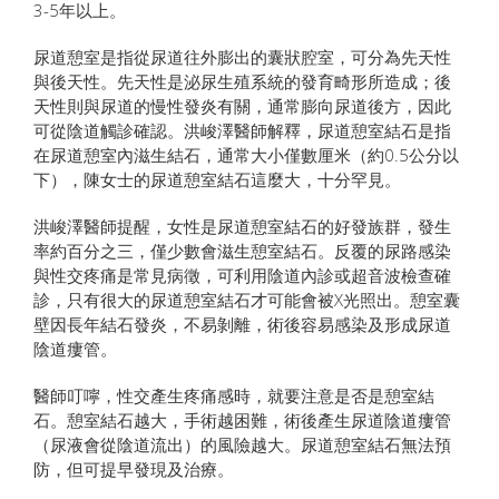
3-5年以上。
尿道憩室是指從尿道往外膨出的囊狀腔室，可分為先天性
與後天性。先天性是泌尿生殖系統的發育畸形所造成；後
天性則與尿道的慢性發炎有關，通常膨向尿道後方，因此
可從陰道觸診確認。洪峻澤醫師解釋，尿道憩室結石是指
在尿道憩室內滋生結石，通常大小僅數厘米（約0.5公分以
下），陳女士的尿道憩室結石這麼大，十分罕見。
洪峻澤醫師提醒，女性是尿道憩室結石的好發族群，發生
率約百分之三，僅少數會滋生憩室結石。反覆的尿路感染
與性交疼痛是常見病徵，可利用陰道內診或超音波檢查確
診，只有很大的尿道憩室結石才可能會被X光照出。憩室囊
壁因長年結石發炎，不易剝離，術後容易感染及形成尿道
陰道瘻管。
醫師叮嚀，性交產生疼痛感時，就要注意是否是憩室結
石。憩室結石越大，手術越困難，術後產生尿道陰道瘻管
（尿液會從陰道流出）的風險越大。尿道憩室結石無法預
防，但可提早發現及治療。