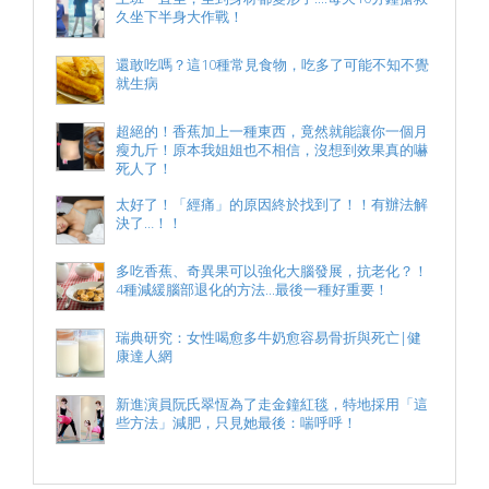
久坐下半身大作戰！
還敢吃嗎？這10種常見食物，吃多了可能不知不覺
就生病
超絕的！香蕉加上一種東西，竟然就能讓你一個月
瘦九斤！原本我姐姐也不相信，沒想到效果真的嚇
死人了！
太好了！「經痛」的原因終於找到了！！有辦法解
決了…！！
多吃香蕉、奇異果可以強化大腦發展，抗老化？！
4種減緩腦部退化的方法...最後一種好重要！
瑞典研究：女性喝愈多牛奶愈容易骨折與死亡|健
康達人網
新進演員阮氏翠恆為了走金鐘紅毯，特地採用「這
些方法」減肥，只見她最後：喘呼呼！