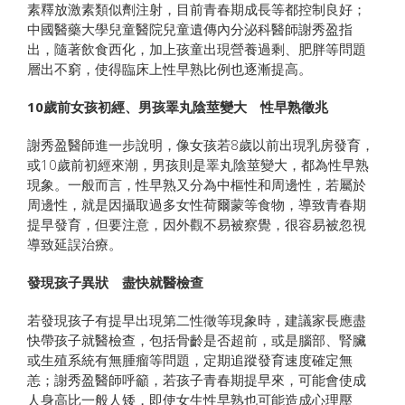
素釋放激素類似劑注射，目前青春期成長等都控制良好；
中國醫藥大學兒童醫院兒童遺傳內分泌科醫師謝秀盈指
出，隨著飲食西化，加上孩童出現營養過剩、肥胖等問題
層出不窮，使得臨床上性早熟比例也逐漸提高。
10歲前女孩初經、男孩睪丸陰莖變大 性早熟徵兆
謝秀盈醫師進一步說明，像女孩若8歲以前出現乳房發育，
或10歲前初經來潮，男孩則是睪丸陰莖變大，都為性早熟
現象。一般而言，性早熟又分為中樞性和周邊性，若屬於
周邊性，就是因攝取過多女性荷爾蒙等食物，導致青春期
提早發育，但要注意，因外觀不易被察覺，很容易被忽視
導致延誤治療。
發現孩子異狀 盡快就醫檢查
若發現孩子有提早出現第二性徵等現象時，建議家長應盡
快帶孩子就醫檢查，包括骨齡是否超前，或是腦部、腎臟
或生殖系統有無腫瘤等問題，定期追蹤發育速度確定無
恙；謝秀盈醫師呼籲，若孩子青春期提早來，可能會使成
人身高比一般人矮，即使女生性早熟也可能造成心理壓