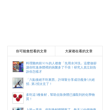
你可能會想看的文章
大家都在看的文章
料理雞肉前90％的人都會「先用水沖洗」這麼做卻
讓你吃進身體裡的病菌多了千倍！研究人員立刻告
訴你怎樣才
「六點後絕不吃東西」許瑋甯分享成功瘦身5大絕
招...第2招太玄了！
多吃這5種食材，幫助去除身體已攝取到的化學物
質！
上班一直坐，坐到身材都變形了....每天10分鐘搶救