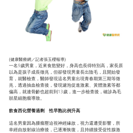
(健康醫療網／記者張玉櫻報導)
一名9歲男童，近來食慾變好，身高也長得特別高，家長原
以為是孩子成長徵兆，但卻發現男童長出陰毛，且開始發
育，就醫檢查，醫師發現這名男童出現青春期第三期等徵
兆，透過抽血檢查後，發現濾泡促進激素、黃體激素等都
偏高，就連骨齡也超前到13歲，進一步檢查後，確診為毛
狀星細胞瘤導致。
飲食西化營養過剩 性早熟比例升高
這名男童因為腫瘤壓迫視神經緣故，視力還遭受影響，所
幸經由放射線治療後，已逐漸恢復，且持續接受促性腺激