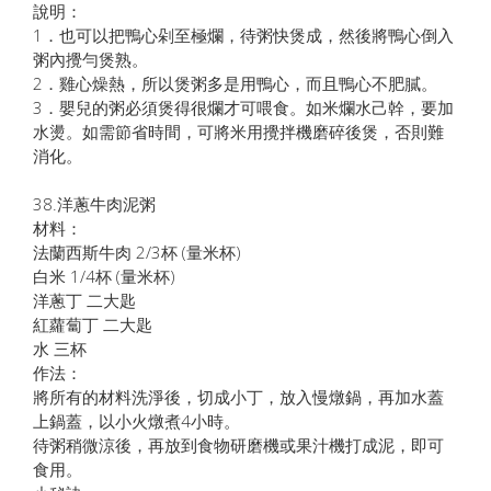
說明：
1．也可以把鴨心剁至極爛，待粥快煲成，然後將鴨心倒入
粥內攪勻煲熟。
2．雞心燥熱，所以煲粥多是用鴨心，而且鴨心不肥膩。
3．嬰兒的粥必須煲得很爛才可喂食。如米爛水己幹，要加
水燙。如需節省時間，可將米用攪拌機磨碎後煲，否則難
消化。
38.洋蔥牛肉泥粥
材料：
法蘭西斯牛肉 2/3杯 (量米杯)
白米 1/4杯 (量米杯)
洋蔥丁 二大匙
紅蘿蔔丁 二大匙
水 三杯
作法：
將所有的材料洗淨後，切成小丁，放入慢燉鍋，再加水蓋
上鍋蓋，以小火燉煮4小時。
待粥稍微涼後，再放到食物研磨機或果汁機打成泥，即可
食用。