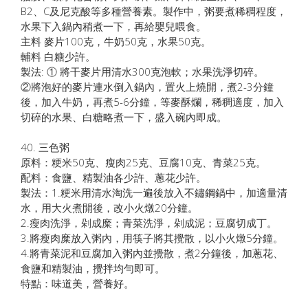
B2、C及尼克酸等多種營養素。製作中，粥要煮稀稠程度，
水果下入鍋內稍煮一下，再給嬰兒喂食。
主料 麥片100克，牛奶50克，水果50克。
輔料 白糖少許。
製法: ① 將干麥片用清水300克泡軟；水果洗淨切碎。
②將泡好的麥片連水倒入鍋內，置火上燒開，煮2-3分鐘
後，加入牛奶，再煮5-6分鐘，等麥酥爛，稀稠適度，加入
切碎的水果、白糖略煮一下，盛入碗內即成。
40. 三色粥
原料：粳米50克、瘦肉25克、豆腐10克、青菜25克。
配料：食鹽、精製油各少許、蔥花少許。
製法：1.粳米用清水淘洗一遍後放入不鏽鋼鍋中，加適量清
水，用大火煮開後，改小火燉20分鐘。
2.瘦肉洗淨，剁成糜；青菜洗淨，剁成泥；豆腐切成丁。
3.將瘦肉糜放入粥內，用筷子將其攪散，以小火燉5分鐘。
4.將青菜泥和豆腐加入粥內並攪散，煮2分鐘後，加蔥花、
食鹽和精製油，攪拌均勻即可。
特點：味道美，營養好。