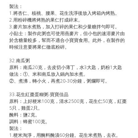
製法：
1.將杏仁、核桃、腰果、花生洗淨後放入烤箱內烤熟。
2.用粉碎機將烤熟的果仁打成碎末。
3.麥片加水煮熟，加入打碎的果仁和少量糖拌勻即可。
小貼士：製作此粥也可使用燕麥片，但小包的速溶麥片由
於含糖量較多，幫而不適合小寶寶食用。此外，在製作的
時候注意要將果仁徹底粉碎。
32.南瓜粥
原料：南瓜20克，去皮切小薄丁，水3大匙，奶粉1大匙
做法：①、米和南瓜放入鍋內加水煮。
②、煮沸，轉小火，再煮20-30分鐘，粥爛即可。
33.花生紅棗蛋糊粥-寶寶佳品
原料：上好梗米100克，清水2500克，花生仁50克，紅棗
5只，雞蛋2只。
醃料：鹽2克。
調料：蜂蜜100克。
製法：
1.梗米淘淨，用醃料醃漬60分鐘。花生米煮熟，去衣。