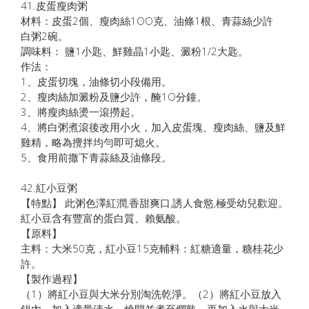
41.皮蛋瘦肉粥
材料：皮蛋2個、瘦肉絲1OO克、油條1根、青蒜絲少許
白粥2碗。
調味料： 鹽1小匙、鮮雞晶1小匙、澱粉1/2大匙。
作法：
1、皮蛋切塊，油條切小段備用。
2、瘦肉絲加澱粉及鹽少許，醃1O分鐘。
3、將瘦肉絲燙一滾撈起。
4、將白粥煮滾後改用小火，加入皮蛋塊、瘦肉絲、鹽及鮮
雞精，略為攪拌均勻即可熄火。
5、食用前撒下青蒜絲及油條段。
42.紅小豆粥
【特點】 此粥色澤紅潤,香甜爽口,誘人食慾,極受幼兒歡迎。
紅小豆含有豐富的蛋白質、賴氨酸。
【原料】
主料：大米50克，紅小豆15克輔料：紅糖適量，糖桂花少
許。
【製作過程】
（1）將紅小豆與大米分別淘洗乾淨。（2）將紅小豆放入
鍋內，加入適量清水，燒開並煮至爛熟，再加入水與大米