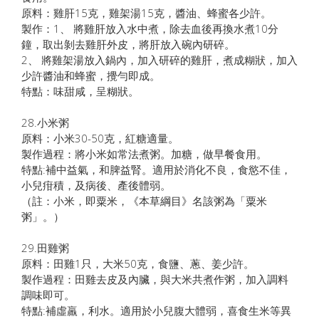
原料：雞肝15克，雞架湯15克，醬油、蜂蜜各少許。
製作：1、 將雞肝放入水中煮，除去血後再換水煮10分
鐘，取出剝去雞肝外皮，將肝放入碗內研碎。
2、 將雞架湯放入鍋內，加入研碎的雞肝，煮成糊狀，加入
少許醬油和蜂蜜，攪勻即成。
特點：味甜咸，呈糊狀。
28.小米粥
原料：小米30-50克，紅糖適量。
製作過程：將小米如常法煮粥。加糖，做早餐食用。
特點:補中益氣，和脾益腎。適用於消化不良，食慾不佳，
小兒疳積，及病後、產後體弱。
（註：小米，即粟米，《本草綱目》名該粥為「粟米
粥」。）
29.田雞粥
原料：田雞1只，大米50克，食鹽、蔥、姜少許。
製作過程：田雞去皮及內臟，與大米共煮作粥，加入調料
調味即可。
特點:補虛羸，利水。適用於小兒腹大體弱，喜食生米等異