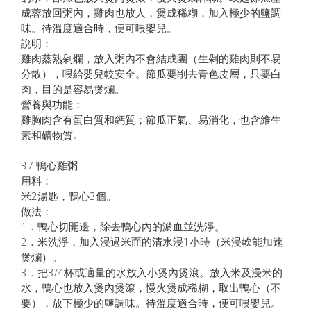
成蓉放回粥內，雞肉也放人，煲成稀糊，加入極少的鹽調
味。待溫度適合時，便可喂嬰兒。
說明：
雞肉蒸熟剁爛，放入粥內不會結成團（生剁的雞肉則不易
分散），喂給嬰兒較安全。節瓜要削去青色皮層，只要白
肉，目的是容易煲爛。
營養與功能：
雞胸肉含有蛋白質和鈣質；節瓜正氣、易消化，也含維生
素和礦物質。
37.鴨心雞粥
用料：
米2湯匙，鴨心3個。
做法：
1．鴨心切開邊，除去鴨心內的淤血並洗淨。
2．米洗淨，加入浸過米面的清水浸1小時（米浸軟能加速
煲爛）。
3．把3/4杯或適量的水放入小煲內煲滾。放入米及浸米的
水，鴨心也放入煲內煲滾，慢火煲成稀糊，取出鴨心（不
要），放下極少的鹽調味。待溫度適合時，便可喂嬰兒。