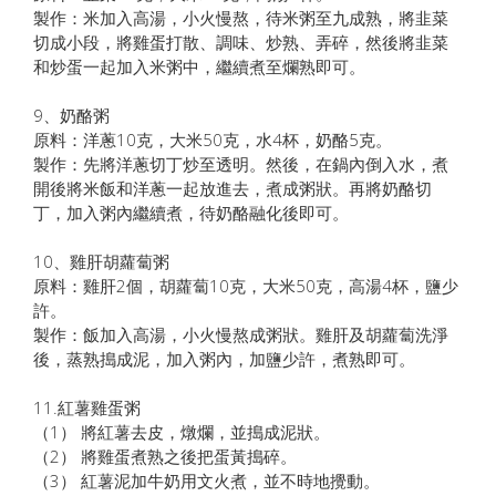
製作：米加入高湯，小火慢熬，待米粥至九成熟，將韭菜
切成小段，將雞蛋打散、調味、炒熟、弄碎，然後將韭菜
和炒蛋一起加入米粥中，繼續煮至爛熟即可。
9、奶酪粥
原料：洋蔥10克，大米50克，水4杯，奶酪5克。
製作：先將洋蔥切丁炒至透明。然後，在鍋內倒入水，煮
開後將米飯和洋蔥一起放進去，煮成粥狀。再將奶酪切
丁，加入粥內繼續煮，待奶酪融化後即可。
10、雞肝胡蘿蔔粥
原料：雞肝2個，胡蘿蔔10克，大米50克，高湯4杯，鹽少
許。
製作：飯加入高湯，小火慢熬成粥狀。雞肝及胡蘿蔔洗淨
後，蒸熟搗成泥，加入粥內，加鹽少許，煮熟即可。
11.紅薯雞蛋粥
（1） 將紅薯去皮，燉爛，並搗成泥狀。
（2） 將雞蛋煮熟之後把蛋黃搗碎。
（3） 紅薯泥加牛奶用文火煮，並不時地攪動。