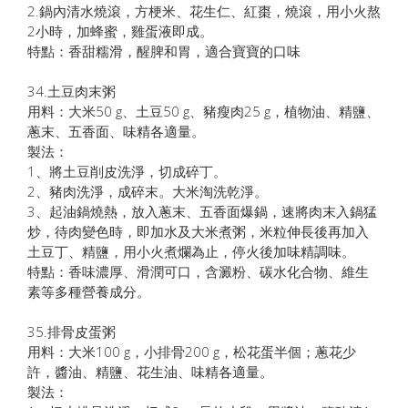
2.鍋內清水燒滾，方梗米、花生仁、紅棗，燒滾，用小火熬
2小時，加蜂蜜，雞蛋液即成。
特點：香甜糯滑，醒脾和胃，適合寶寶的口味
34.土豆肉末粥
用料：大米50 g、土豆50 g、豬瘦肉25 g，植物油、精鹽、
蔥末、五香面、味精各適量。
製法：
1、將土豆削皮洗淨，切成碎丁。
2、豬肉洗淨，成碎末。大米淘洗乾淨。
3、起油鍋燒熱，放入蔥末、五香面爆鍋，速將肉末入鍋猛
炒，待肉變色時，即加水及大米煮粥，米粒伸長後再加入
土豆丁、精鹽，用小火煮爛為止，停火後加味精調味。
特點：香味濃厚、滑潤可口，含澱粉、碳水化合物、維生
素等多種營養成分。
35.排骨皮蛋粥
用料：大米100 g，小排骨200 g，松花蛋半個；蔥花少
許，醬油、精鹽、花生油、味精各適量。
製法：