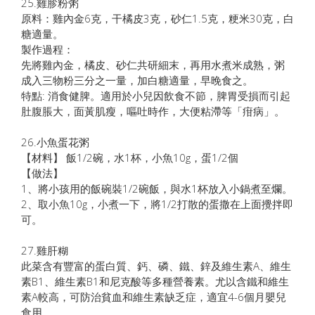
25.雞胗粉粥
原料：雞內金6克，干橘皮3克，砂仁1.5克，粳米30克，白
糖適量。
製作過程：
先將雞內金，橘皮、砂仁共研細末，再用水煮米成熟，粥
成入三物粉三分之一量，加白糖適量，早晚食之。
特點: 消食健脾。適用於小兒因飲食不節，脾胃受損而引起
肚腹脹大，面黃肌瘦，嘔吐時作，大便粘滯等「疳病」。
26.小魚蛋花粥
【材料】 飯1/2碗，水1杯，小魚10g，蛋1/2個
【做法】
1、將小孩用的飯碗裝1/2碗飯，與水1杯放入小鍋煮至爛。
2、取小魚10g，小煮一下，將1/2打散的蛋撒在上面攪拌即
可。
27.雞肝糊
此菜含有豐富的蛋白質、鈣、磷、鐵、鋅及維生素A、維生
素B1、維生素B1和尼克酸等多種營養素。尤以含鐵和維生
素A較高，可防治貧血和維生素缺乏症，適宜4-6個月嬰兒
食用。