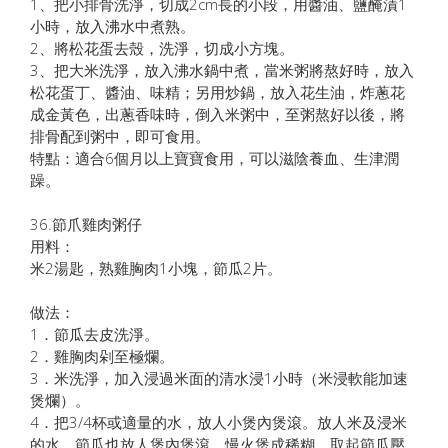
1、把小排骨洗淨，切成2cm長的小段，用醬油、鹽醃漬1
小時，放入沸水中煮熟。
2、將松花蛋去殼，洗淨，切成小方塊。
3、把大米洗淨，放入沸水鍋中煮，當米粥將熬好時，放入
松花蛋丁、醬油、味精；另用炒鍋，放入花生油，炸蔥花
成金黃色，出蔥香味時，倒入米粥中，至粥熬好以後，將
排骨配到粥中，即可食用。
特點：適合6個月以上寶寶食用，可以滋陰養血、生津潤
躁。
36.節爪雞肉粥仔
用料：
米2湯匙，熟雞胸肉1小塊，節瓜2片。
做法：
1．節瓜去皮洗淨。
2．雞胸肉剁至極爛。
3．米洗淨，加入浸過米面的清水浸1小時（米浸軟能加速
煲爛）。
4．把3/4杯或適量的水，放人小煲內煲滾。放人米及浸米
的水，節瓜也放人煲內煲滾，慢火煲成稀糊。取起節瓜壓