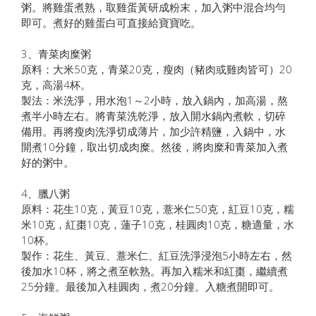
粥。將雞蛋煮熟，取雞蛋黃研成粉末，加入粥中混合均勻
即可。煮好的雞蛋白可直接給寶寶吃。
3、青菜肉糜粥
原料：大米50克，青菜20克，瘦肉（豬肉或雞肉皆可）20
克，高湯4杯。
製法：米洗淨，用水泡1～2小時，放入鍋內，加高湯，熬
煮半小時左右。將青菜洗乾淨，放入開水鍋內煮軟，切碎
備用。再將瘦肉洗淨切成薄片，加少許精鹽，入鍋中，水
開煮10分鐘，取出切成肉糜。然後，將肉糜和青菜加入煮
好的粥中。
4、臘八粥
原料：花生10克，黃豆10克，薏米仁50克，紅豆10克，糯
米10克，紅棗10克，蓮子10克，桂圓肉10克，糖適量，水
10杯。
製作：花生、黃豆、薏米仁、紅豆洗淨浸泡5小時左右，然
後加水10杯，將之煮至軟熟。再加入糯米和紅棗，繼續煮
25分鐘。最後加入桂圓肉，煮20分鐘。入糖煮開即可。