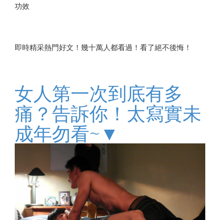
功效
即時精采熱門好文！幾十萬人都看過！看了絕不後悔！
女人第一次到底有多
痛？告訴你！太寫實未
成年勿看~▼