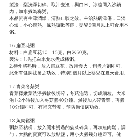
製法：梨洗淨切碎。取汁去渣，與白米、冰糖同入沙鍋
內，加水煮為稀粥。
本品粥有生津潤燥，清熱止咳之效。主治熱病津傷，口渴
心煩，小心疳熱、風熱咳嗽等症，嬰兒6個月以上可食用本
粥。
16.扁豆花粥
材料：白扁豆花10—15克。白米60克。
製法：1.先把白米兌水煮成稀粥。
2.待州將熟時，放入扁豆花，改用慢火，稍煮片刻即可。
此粥有健脾祛暑之功效，特別9個月以上嬰兒在夏天食用。
17.青菜冬菇粥
青菜擇嫩葉洗淨煮軟後切碎，冬菇泡透，切成細粒。大米
泡1-2小時後加入冬菇煮40分鐘。然後加入碎青菜，再煮
10分鐘即可。有補充營養，預防佝僂病功效。
18.魚肉鬆粥
粥熬至粘稠，放入開水燙過的菠菜碎葉，再加魚肉鬆，調
勻，大點的寶寶可以放點鹽，用小火煮幾分鐘即可。健