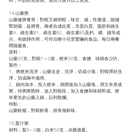
14.山藥粥
山藥健脾養胃；對蝦又稱明蝦，味甘、咸，性微溫，能補
腎助陽，益脾胃。兩者合成此菜，含蛋白質、脂肪和維生
素A、維生素B1、維生素B2、維生素B5及鈣、磷、鐵等成
分。有鎮靜作用，可作治療小兒受驚嚇的食品。每日兩餐
間隔服食。
原料：
山藥30克，對蝦1～2個，粳米50克，食鹽、味精各少許。
製作：
1、將粳米洗淨；山藥去皮，洗淨，切成小塊；對蝦擇好洗
淨，切成兩半備用。
2、鍋內加水，投入粳米，燒開後加入山藥塊，用文米煮成
粥，待粥將熟時，放入對蝦段，加入食鹽和味精即成。粳
米要先於山藥入鍋，以利熟爛。
特點：
山藥軟糯，對蝦鮮香，很有海鮮味。
15.梨汁粥
材料：梨3—5個，白米50克，冰糖適量。