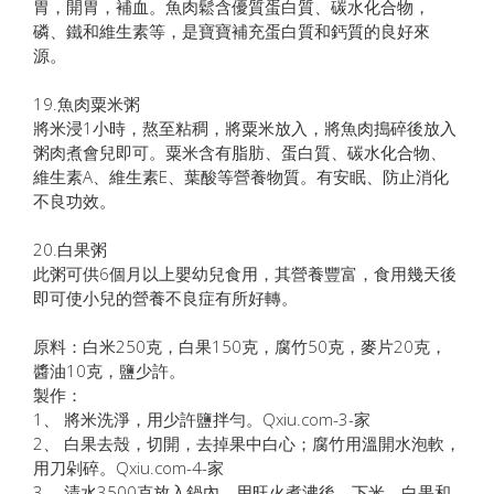
胃，開胃，補血。魚肉鬆含優質蛋白質、碳水化合物，
磷、鐵和維生素等，是寶寶補充蛋白質和鈣質的良好來
源。
19.魚肉粟米粥
將米浸1小時，熬至粘稠，將粟米放入，將魚肉搗碎後放入
粥肉煮會兒即可。粟米含有脂肪、蛋白質、碳水化合物、
維生素A、維生素E、葉酸等營養物質。有安眠、防止消化
不良功效。
20.白果粥
此粥可供6個月以上嬰幼兒食用，其營養豐富，食用幾天後
即可使小兒的營養不良症有所好轉。
原料：白米250克，白果150克，腐竹50克，麥片20克，
醬油10克，鹽少許。
製作：
1、 將米洗淨，用少許鹽拌勻。Qxiu.com-3-家
2、 白果去殼，切開，去掉果中白心；腐竹用溫開水泡軟，
用刀剁碎。Qxiu.com-4-家
3、 清水3500克放入鍋內，用旺火煮沸後，下米、白果和