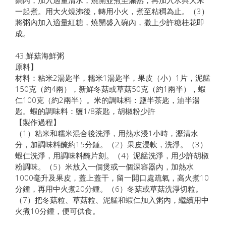
一起煮。用大火燒沸後，轉用小火，煮至粘稠為止。（3）
將粥內加入適量紅糖，燒開盛入碗內，撒上少許糖桂花即
成。
43.鮮菇海鮮粥
原料】
材料：粘米2湯匙半，糯米1湯匙半，果皮（小）1片，泥艋
150克（約4兩），新鮮冬菇或草菇50克（約1兩半），蝦
仁100克（約2兩半）。米的調味料：鹽半茶匙，油半湯
匙。蝦的調味料：鹽1/8茶匙，胡椒粉少許
【製作過程】
（1）粘米和糯米混合後洗淨，用熱水浸1小時，瀝清水
分，加調味料醃約15分鍾。（2）果皮浸軟，洗淨。（3）
蝦仁洗淨，用調味料醃片刻。（4）泥艋洗淨，用少許胡椒
粉調味。（5）米放入一個煲或一個深容器內，加熱水
1000毫升及果皮，蓋上蓋干，留一開口處疏氣，高火煮10
分鍾，再用中火煮20分鍾。（6）冬菇或草菇洗淨切粒。
（7）把冬菇粒、草菇粒、泥艋和蝦仁加入粥內，繼續用中
火煮10分鍾，便可供食。