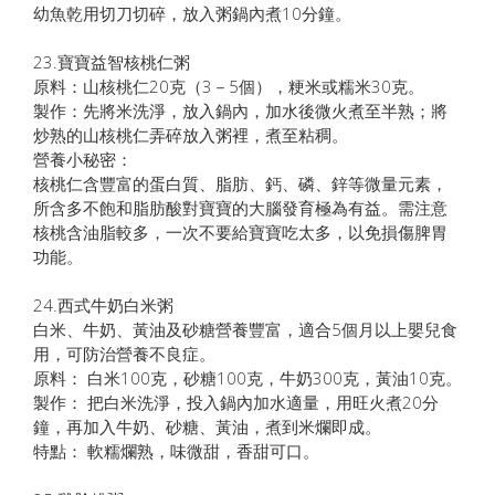
幼魚乾用切刀切碎，放入粥鍋內煮10分鐘。
23.寶寶益智核桃仁粥
原料：山核桃仁20克（3－5個），粳米或糯米30克。
製作：先將米洗淨，放入鍋內，加水後微火煮至半熟；將
炒熟的山核桃仁弄碎放入粥裡，煮至粘稠。
營養小秘密：
核桃仁含豐富的蛋白質、脂肪、鈣、磷、鋅等微量元素，
所含多不飽和脂肪酸對寶寶的大腦發育極為有益。需注意
核桃含油脂較多，一次不要給寶寶吃太多，以免損傷脾胃
功能。
24.西式牛奶白米粥
白米、牛奶、黃油及砂糖營養豐富，適合5個月以上嬰兒食
用，可防治營養不良症。
原料： 白米100克，砂糖100克，牛奶300克，黃油10克。
製作： 把白米洗淨，投入鍋內加水適量，用旺火煮20分
鐘，再加入牛奶、砂糖、黃油，煮到米爛即成。
特點： 軟糯爛熟，味微甜，香甜可口。