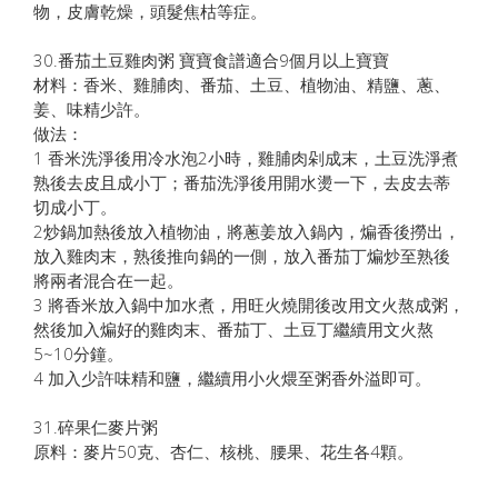
物，皮膚乾燥，頭髮焦枯等症。
30.番茄土豆雞肉粥 寶寶食譜適合9個月以上寶寶
材料：香米、雞脯肉、番茄、土豆、植物油、精鹽、蔥、
姜、味精少許。
做法：
1 香米洗淨後用冷水泡2小時，雞脯肉剁成末，土豆洗淨煮
熟後去皮且成小丁；番茄洗淨後用開水燙一下，去皮去蒂
切成小丁。
2炒鍋加熱後放入植物油，將蔥姜放入鍋內，煸香後撈出，
放入雞肉末，熟後推向鍋的一側，放入番茄丁煸炒至熟後
將兩者混合在一起。
3 將香米放入鍋中加水煮，用旺火燒開後改用文火熬成粥，
然後加入煸好的雞肉末、番茄丁、土豆丁繼續用文火熬
5~10分鐘。
4 加入少許味精和鹽，繼續用小火煨至粥香外溢即可。
31.碎果仁麥片粥
原料：麥片50克、杏仁、核桃、腰果、花生各4顆。