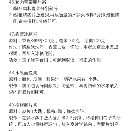
46.豬肉青菜麥片粥
1.)將豬肉和青菜分別剁碎.
2.)然後將麥片放進鍋,再放適量的水開火攪拌3分鐘,最後將
1.)到進去攪拌5分鐘即可.
47.香蕉冰糖粥
原料：香蕉3條約300克，糯米100克，冰糖100克
作法：將糯米洗淨，香蕉去皮，切段，兩者加適量水煮成
稀粥，再加入冰糖化開。
功效：孩子經常食用，可起到潤便，補虛的作用
48.水果面包粥
原料：面包1/3個，蘋果汁、切碎水果各1小匙。
製作：將面包切碎與蘋果汁同煮軟，再將切碎的水果放入
鍋內再煮片刻即可。
49.楊梅麥片粥
原料：麥片4大匙，楊梅3顆，蜂蜜少許。
製作：在開水鍋中放入麥片煮2-3分鐘，將楊梅用勺子背研
碎，再加入少量蜂蜜調勻，放入麥片粥鍋內，煮開片刻停
火。