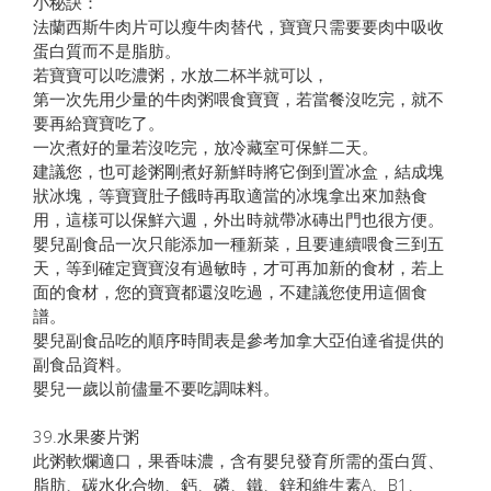
小秘訣：
法蘭西斯牛肉片可以瘦牛肉替代，寶寶只需要要肉中吸收
蛋白質而不是脂肪。
若寶寶可以吃濃粥，水放二杯半就可以，
第一次先用少量的牛肉粥喂食寶寶，若當餐沒吃完，就不
要再給寶寶吃了。
一次煮好的量若沒吃完，放冷藏室可保鮮二天。
建議您，也可趁粥剛煮好新鮮時將它倒到置冰盒，結成塊
狀冰塊，等寶寶肚子餓時再取適當的冰塊拿出來加熱食
用，這樣可以保鮮六週，外出時就帶冰磚出門也很方便。
嬰兒副食品一次只能添加一種新菜，且要連續喂食三到五
天，等到確定寶寶沒有過敏時，才可再加新的食材，若上
面的食材，您的寶寶都還沒吃過，不建議您使用這個食
譜。
嬰兒副食品吃的順序時間表是參考加拿大亞伯達省提供的
副食品資料。
嬰兒一歲以前儘量不要吃調味料。
39.水果麥片粥
此粥軟爛適口，果香味濃，含有嬰兒發育所需的蛋白質、
脂肪、碳水化合物、鈣、磷、鐵、鋅和維生素A、B1、