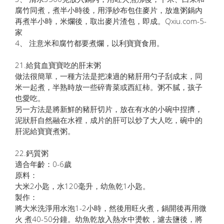
腐竹同煮，煮半小時後，用淨紗布包住麥片，放進粥鍋內
再煮半小時，米爛後，取出麥片渣包，即成。Qxiu.com-5-
家
4、 注意米和腐竹都要煮爛，以利寶寶食用。
21.給貧血寶寶吃的肝末粥
做法很簡單，一種方法是把凍過的豬肝用勺子刮成末，同
米一起煮，半熟時放一些碎青菜或西紅柿。粥不膩，孩子
也愛吃。
另一方法是將新鮮的豬肝切片，放在有水的小碗中捏擠，
泥狀肝自然融在水裡，成片的肝可以炒了大人吃，碗中的
肝泥給寶寶煮粥。
22.鈣質粥
適合年齡：0-6歲
原料：
大米2小匙，水120毫升，幼魚乾1小匙。
製作：
將大米洗淨用水泡1-2小時，然後用旺火煮，鍋開後再用微
火 煮40-50分鐘。幼魚乾放入熱水中燙軟，濾去鹽後，將