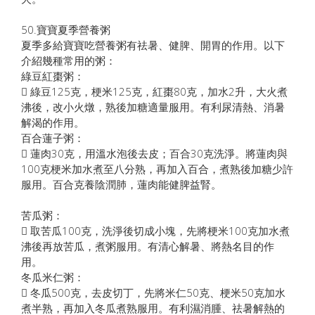
50.寶寶夏季營養粥
夏季多給寶寶吃營養粥有祛暑、健脾、開胃的作用。以下
介紹幾種常用的粥：
綠豆紅棗粥：
 綠豆125克，梗米125克，紅棗80克，加水2升，大火煮
沸後，改小火燉，熟後加糖適量服用。有利尿清熱、消暑
解渴的作用。
百合蓮子粥：
 蓮肉30克，用溫水泡後去皮；百合30克洗淨。將蓮肉與
100克梗米加水煮至八分熟，再加入百合，煮熟後加糖少許
服用。百合克養陰潤肺，蓮肉能健脾益腎。
苦瓜粥：
 取苦瓜100克，洗淨後切成小塊，先將梗米100克加水煮
沸後再放苦瓜，煮粥服用。有清心解暑、將熱名目的作
用。
冬瓜米仁粥：
 冬瓜500克，去皮切丁，先將米仁50克、梗米50克加水
煮半熟，再加入冬瓜煮熟服用。有利濕消腫、祛暑解熱的