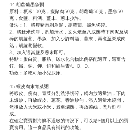
44.胡蘿蔔墨魚粥
原料：粳米100克，瘦豬肉50克，胡蘿蔔50克，墨魚50
克，食鹽、料酒、薑末、蔥末少許。
做法：1、將瘦豬肉剁為泥，胡蘿蔔、墨魚切碎。
2、將粳米洗淨，酌加清水，文火煨至八成熟時下肉泥及切
碎的胡蘿蔔、墨魚，加入少許料酒、薑末，再煮至粥成肉
熟，胡蘿蔔變軟。
3、加入適當鹽及蔥末即可。
特點：蛋白質、脂肪、碳水化合物比例搭配適宜，還富含
鋅、鐵、鈉、鉀、鈣和維生素A、B、D。
功效：多吃可治小兒尿床。
45.蝦皮肉末青菜粥
將蝦皮、瘦肉、青菜分別洗淨切碎，鍋內放適量油，下肉
末煸炒，再放蝦皮、蔥花、醬油炒勻，添入適量水燒開，
然後放入大米或小米，煮至爛熟，再放菜絲，煮片刻即
成。
在確定寶寶對海鮮不過敏的情況下，可以給8個月以上的寶
寶食用。這一食品具有補鈣的功能。