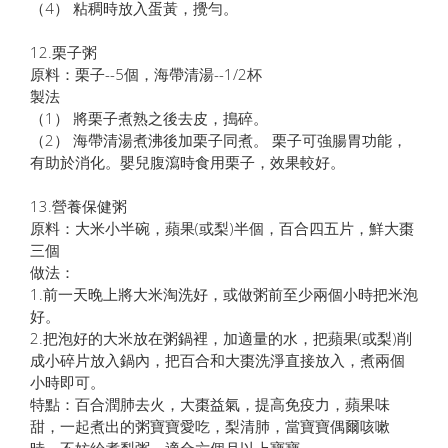
（4） 粘稠時放入蛋黃，攪勻。
12.栗子粥
原料：栗子--5個，海帶清湯--1/2杯
製法
（1） 將栗子煮熟之後去皮，搗碎。
（2） 海帶清湯煮沸後加栗子同煮。 栗子可強腸胃功能，
有助於消化。嬰兒腹瀉時食用栗子，效果較好。
13.營養保健粥
原料：大米小半碗，蘋果(或梨)半個，百合四五片，鮮大棗
三個
做法：
1.前一天晚上將大米淘洗好，或做粥前至少兩個小時把米泡
好。
2.把泡好的大米放在粥鍋裡，加適量的水，把蘋果(或梨)削
成小碎片放入鍋內，把百合和大棗洗淨直接放入，煮兩個
小時即可。
特點：百合潤肺去火，大棗益氣，提高免疫力，蘋果味
甜，一起煮出的粥寶寶愛吃，梨清肺，當寶寶偶爾咳嗽
時，不妨給煮梨粥。適合六個月以上寶寶。