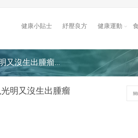
健康小貼士
紓壓良方
健康運動
又沒生出腫瘤...
現光明又沒生出腫瘤