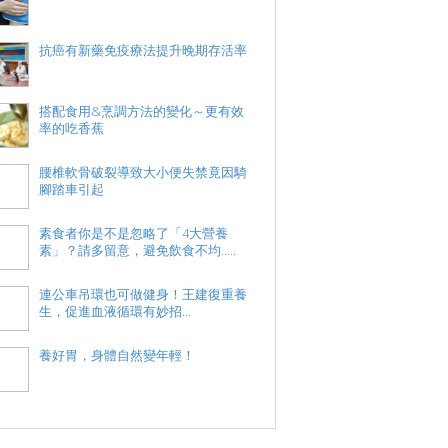
抗癌有新藥免疫療法提升晚期存活率
搭配食用&烹調方法的變化～更有效
率的吃香蕉
腰椎軟骨破裂導致大小便失禁竟因騎
腳踏車引起
素食者你是不是忽略了「4大營養
素」？請多留意，避免飲食不均.....
連公車吊環也可做健身！王建復重養
生，促進血液循環有妙招...
養好胃，身體自然變年輕！