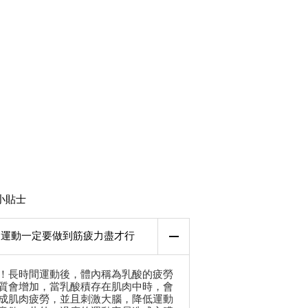
小貼士
運動一定要做到筋疲力盡才行
！長時間運動後，體內稱為乳酸的疲勞
質會增加，當乳酸積存在肌肉中時，會
成肌肉疲勞，並且刺激大腦，降低運動