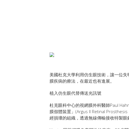
美國杜克大學利用仿生眼技術，讓一位失
膜疾病的療法，在最近也有進展。
植入仿生眼代替傳送光訊號
杜克眼科中心的視網膜外科醫師Paul Hahn
膜假體裝置」(Argus II Retinal Pro
經損壞的組織，透過無線傳輸接收特製眼