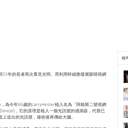
你
明33年的長者再次看見光明。而利用幹細胞發展眼睛視網
，為今年66歲的LarryHester植入名為「阿格斯二號視網
sthesis Devicel)，它的原理是植入一個光訊號的感測器，代替已
鏡上送出的光訊號，接收後再傳給大腦。