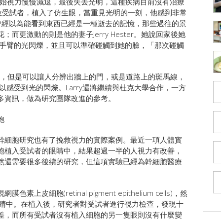
3歲開始視力慢慢減退，最後失去光明，這種疾病目前沒有治療
n的七位受試者，植入了仿生眼，當重見光明的一刻，他感到非常
他曾經以為能看到東西已經是一種逝去的記憶，那些過往的景
更激動的則是他的妻子Jerry Hester。她說回家後她
見她手臂的光閃爍，並且可以準確碰觸到她的臉，「那次碰觸
力，但是可以讓人分辨出牆上的門，或是道路上的斑馬線，
可以感受到光的閃爍。Larry還將繼續與杜克大學合作，一方
多資訊，做為研究團隊改進的參考。
胞
幹細胞研究也有了挽救視力的實際案例。最近一項人體實
胞植入受試者的眼睛中，結果超過一半的人視力有改善，
然還需要很多後續的研究，但這項實驗已經為幹細胞醫療
胞(retinal pigment epithelium cells)，然
眼睛中。在植入後，研究者對受試者進行視力檢查，發現十
差，而所有受試者沒有植入細胞的另一隻眼則沒有什麼變