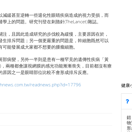
以減緩甚至逆轉一些退化性眼睛疾病造成的視力受損，而
上的問題。研究刊登在刺胳針(TheLancet)雜誌。
關注，且因此造成研究的步伐較為緩慢，主要原因在於，
發生排斥問題；另一個更嚴重的問題是，幹細胞既然可以
有可能發展成大家都不想要的腫瘤細胞。
斑部病變，另外一半則是患有一種罕見的遺傳性疾病「黃
dystrophy)，兩種都會讓視網膜的感光功能漸漸喪失，目前都沒有療
的原因之一是眼睛部位比較不會形成排斥反應。
lthnews.com.tw/readnews.php?id=17796
健康
錯
物
形