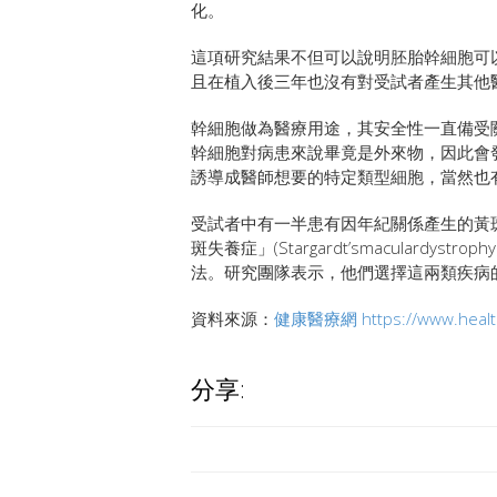
化。
這項研究結果不但可以說明胚胎幹細胞可
且在植入後三年也沒有對受試者產生其他醫學
幹細胞做為醫療用途，其安全性一直備受
幹細胞對病患來說畢竟是外來物，因此會
誘導成醫師想要的特定類型細胞，當然也
受試者中有一半患有因年紀關係產生的黃
斑失養症」(Stargardt’smacular
法。研究團隊表示，他們選擇這兩類疾病
資料來源：
健康醫療網
https://www.hea
分享: