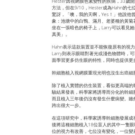
Hester因視網膜色素變性的疾病，3
方法，但在9/10，Hester成為Hah
驚訝，「噢，我的天啊，Yes！」他說
象：池塘中的白鴨、滿月、老婆種的黃菊花；而
坐在一張暗色的椅子上，Larry可以看
真美」。
Hahn表示這款裝置並不能恢復原有的視
Larry則表示眼睛對著光或淺色物體時，
面學習更多仿生眼的特性，同時也提供更
幹細胞植入視網膜重現光明也沒生出癌細
除了植入實體的仿生裝置，看似更高端的
驗結果發表，科學家將誘導而分化的幹細
而且植入三年後仍沒有發生什麼病變。雖
跨出很大一步。
在這項研究中，科學家誘導幹細胞發展成視網膜色素上皮細
後將這種細胞植入18位盲人的其中一隻
位的視力有改善，七位沒有變化，一位變