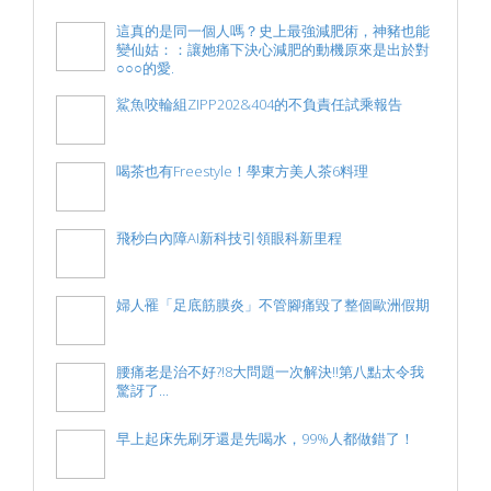
這真的是同一個人嗎？史上最強減肥術，神豬也能
變仙姑：：讓她痛下決心減肥的動機原來是出於對
○○○的愛.
鯊魚咬輪組ZIPP202&404的不負責任試乘報告
喝茶也有Freestyle！學東方美人茶6料理
飛秒白內障AI新科技引領眼科新里程
婦人罹「足底筋膜炎」不管腳痛毀了整個歐洲假期
腰痛老是治不好?!8大問題一次解決!!第八點太令我
驚訝了...
早上起床先刷牙還是先喝水，99%人都做錯了！