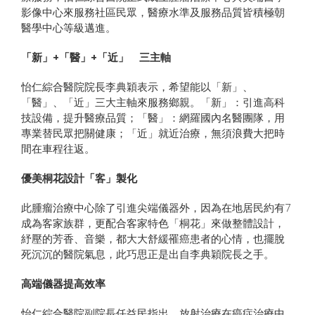
影像中心來服務社區民眾，醫療水準及服務品質皆積極朝
醫學中心等級邁進。
「新」+「醫」+「近」 三主軸
怡仁綜合醫院院長李典穎表示，希望能以「新」、
「醫」、「近」三大主軸來服務鄉親。「新」：引進高科
技設備，提升醫療品質；「醫」：網羅國內名醫團隊，用
專業替民眾把關健康；「近」就近治療，無須浪費大把時
間在車程往返。
優美桐花設計「客」製化
此腫瘤治療中心除了引進尖端儀器外，因為在地居民約有7
成為客家族群，更配合客家特色「桐花」來做整體設計，
紓壓的芳香、音樂，都大大舒緩罹癌患者的心情，也擺脫
死沉沉的醫院氣息，此巧思正是出自李典穎院長之手。
高端儀器提高效率
怡仁綜合醫院副院長任益民指出，放射治療在癌症治療中