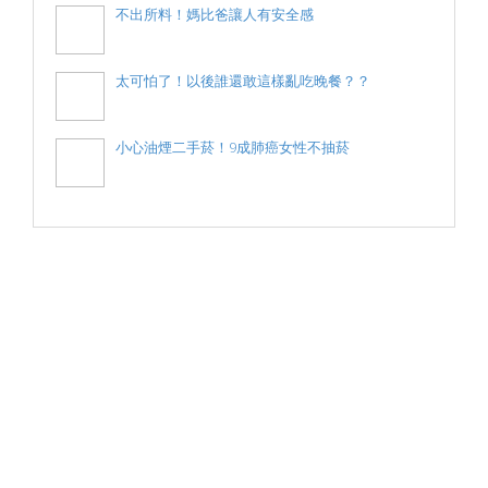
不出所料！媽比爸讓人有安全感
太可怕了！以後誰還敢這樣亂吃晚餐？？
小心油煙二手菸！9成肺癌女性不抽菸