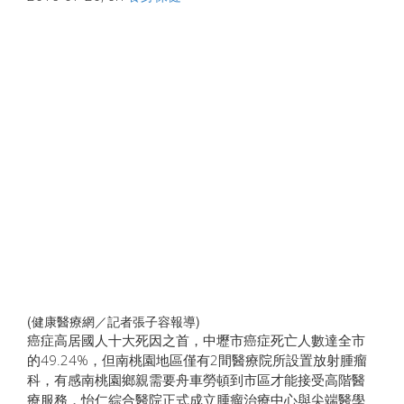
(健康醫療網／記者張子容報導)
癌症高居國人十大死因之首，中壢市癌症死亡人數達全市
的49.24%，但南桃園地區僅有2間醫療院所設置放射腫瘤
科，有感南桃園鄉親需要舟車勞頓到市區才能接受高階醫
療服務，怡仁綜合醫院正式成立腫瘤治療中心與尖端醫學