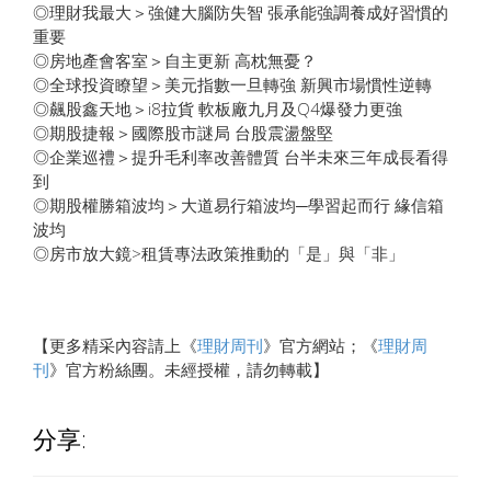
◎理財我最大＞強健大腦防失智 張承能強調養成好習慣的
重要
◎房地產會客室＞自主更新 高枕無憂？
◎全球投資瞭望＞美元指數一旦轉強 新興市場慣性逆轉
◎飆股鑫天地＞i8拉貨 軟板廠九月及Q4爆發力更強
◎期股捷報＞國際股市謎局 台股震盪盤堅
◎企業巡禮＞提升毛利率改善體質 台半未來三年成長看得
到
◎期股權勝箱波均＞大道易行箱波均─學習起而行 緣信箱
波均
◎房市放大鏡>租賃專法政策推動的「是」與「非」
【更多精采內容請上《
理財周刊
》官方網站；《
理財周
刊
》官方粉絲團。未經授權，請勿轉載】
分享: