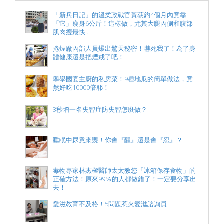
「新兵日記」的溫柔政戰官黃荻鈞4個月內竟靠
「它」瘦身6公斤！這樣做，尤其大腿內側和腹部
肌肉瘦最快..
捲煙廠內部人員爆出驚天秘密！嚇死我了！為了身
體健康還是把煙戒了吧！
學學國宴主廚的私房菜！9種地瓜的簡單做法，竟
然好吃10000倍耶！
3秒增一名失智症防失智怎麼做？
睡眠中尿意來襲！你會『醒』還是會『忍』？
毒物專家林杰樑醫師太太教您「冰箱保存食物」的
正確方法！原來99％的人都做錯了！一定要分享出
去！
愛滋教育不及格！5問題惹火愛滋諮詢員