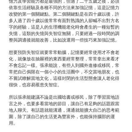
憶力及學習能力都是最強的，但過了二十五歲之後，必須
依靠生活經驗及各種不同的方法來加強記憶，這是記憶力
改變的第一個關鍵點。第二個關鍵點是在四十歲以後，許
多人過了四十歲以後常常有面對熟識的人卻喊不出對方名
字的經驗，這是人的生理機能老化時會產生的一種短暫的
失憶，這類的失憶與失智症無關，只要經過一段時間的調
整與調適後就能改善，比如說運用一些技巧來加強記憶。
想要預防失智症就要常常動腦，記憶要經常使用才不會老
化，就像放在抽屜裡的東西要經常整理，常常拿出來看才
不會忘記一樣。張承能說，有些人到國外進修或移民，常
常把自己侷限在一個小小的生活圈中，不交當地朋友，也
不嘗試瞭解當地文化，這樣封閉的生活型態會讓人老化得
很快，也容易罹患失智症。
所以張承能建議不論是出國唸書或移民，除了學習當地語
言之外，也要多看當地的節目，讓自己有足夠的話題跟當
地人聊天。有話題就能溝通，溝通就能擴大自己的思考範
圍，除了讓自己的生活更為豐富外，也能保持腦部的運
用。