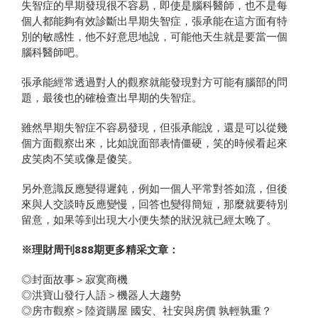
失智症的早期發現很不容易，即使是腦科醫師，也不是每
個人都能夠有效診斷出早期失智症，張承能在這方面有特
別的敏感性，他不好意思地說，可能他天生就是要當一個
腦科醫師吧。
張承能經常透過對人的觀察就能發現對方可能有腦部的問
題，最後也的確檢查出早期的失智症。
雖然早期失智症不容易發現，但張承能說，還是可以從幾
個方面觀察出來，比如說面部表情僵硬，笑的時候看起來
皮笑肉不笑或像是傻笑。
另外意識反應變得遲鈍，例如一個人平常對答如流，但後
來與人交談時反應變慢，回答也變得簡短，那麼就要特別
留意，如果等到出現大小便失禁的狀況就已經太晚了。
※理財周刊888期更多精采文章：
◎封面故事＞寂寞商機
◎洪寶山發行人語＞機器人大趨勢
◎房市觀察＞陸資購屋 國安、社安與房價 孰輕孰重？