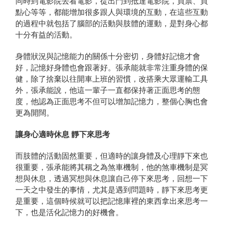
同時到電影院去看電影，從出門到抵達電影院，買票、買
點心等等，都能增加很多跟人與環境的互動，在這些互動
的過程中就包括了腦部的活動與肢體的運動，是對身心都
十分有益的活動。
身體狀況與記憶能力的關係十分密切，身體好記憶才會
好，記憶好身體也會跟著好。張承能就非常注重身體的保
健，除了捨棄以往開車上班的習慣，改搭乘大眾運輸工具
外，張承能說，他這一輩子一直都保持著正面思考的態
度，他認為正面思考不但可以增加記憶力，整個心胸也會
更為開闊。
讓身心適時休息 靜下來思考
而肢體的活動固然重要，但適時的讓身體及心理靜下來也
很重要，張承能將其稱之為煞車機制，他的煞車機制是冥
想與休息，透過冥想與休息讓自己停下來思考，回想一下
一天之中發生的事情，尤其是遇到問題時，靜下來思考更
是重要，這個時候就可以把記憶庫裡的東西拿出來思考一
下，也是活化記憶力的好機會。