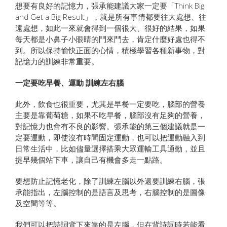
想要有良好的記憶力，張承能建議大家一定要「Think Big
and Get a Big Result」，就是所有事情都要往大處想、往
遠處想，如此一來就會得到一個很大、很好的結果，如果
每天都是小鼻子小眼睛的鬥來鬥去，肯定什麼好處也得不
到。所以保持愉快正面的心情，積極學習各種新事物，對
記憶力的訓練非常重要。
一定要吃早餐、運動 訓練左右腦
此外，飲食也很重要，尤其是早餐一定要吃，腦部的營養
主要是靠葡萄糖，如果不吃早餐，腦部沒有足夠的營養，
對記憶力也會有不良的影響。張承能的第三個建議就是一
定要運動，即使沒有時間固定運動，也可以把運動融入到
日常生活中，比如儘量選擇搭乘大眾運輸工具通勤，並且
提早幾個站下車，讓自己有機會多走一點路。
要想防止記憶老化，除了訓練左腦以外還要訓練右腦，張
承能指出，左腦控制的是語言及思考，右腦控制的是圖像
及空間等等。
我們可以把詩詞背下來靠的是左腦，但在背詩詞時若能看