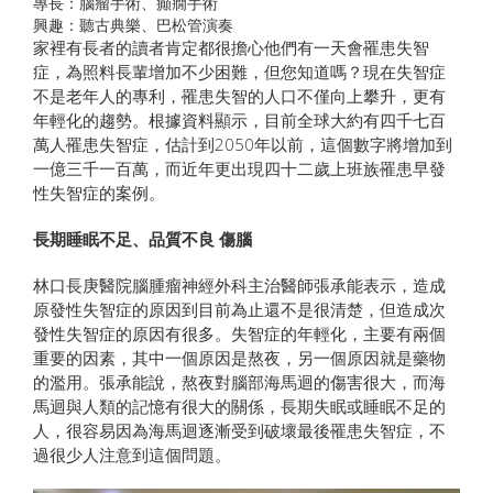
專長：腦瘤手術、癲癇手術
興趣：聽古典樂、巴松管演奏
家裡有長者的讀者肯定都很擔心他們有一天會罹患失智
症，為照料長輩增加不少困難，但您知道嗎？現在失智症
不是老年人的專利，罹患失智的人口不僅向上攀升，更有
年輕化的趨勢。根據資料顯示，目前全球大約有四千七百
萬人罹患失智症，估計到2050年以前，這個數字將增加到
一億三千一百萬，而近年更出現四十二歲上班族罹患早發
性失智症的案例。
長期睡眠不足、品質不良 傷腦
林口長庚醫院腦腫瘤神經外科主治醫師張承能表示，造成
原發性失智症的原因到目前為止還不是很清楚，但造成次
發性失智症的原因有很多。失智症的年輕化，主要有兩個
重要的因素，其中一個原因是熬夜，另一個原因就是藥物
的濫用。張承能說，熬夜對腦部海馬迴的傷害很大，而海
馬迴與人類的記憶有很大的關係，長期失眠或睡眠不足的
人，很容易因為海馬迴逐漸受到破壞最後罹患失智症，不
過很少人注意到這個問題。