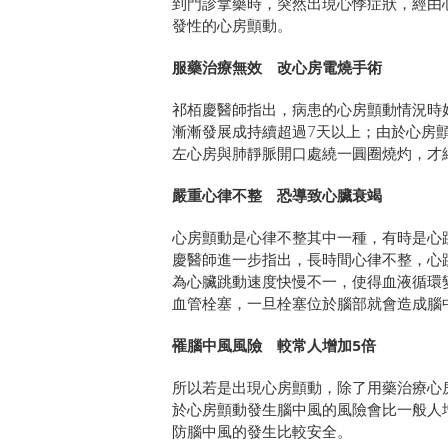
到門診拿藥時，突然出現心悸症狀，經由
發性的心房顫動。
服藥治療無效 改心房電燒手術
祁栢慶醫師指出，病患的心房顫動情況時
漸漸發展成持續超過7天以上；由於心房
左心房與肺靜脈開口處繞一圓圈燒灼，才
嚴重心律不整 恐導致心臟衰竭
心房顫動是心律不整其中一種，有時是心
慶醫師進一步指出，長時間心律不整，心
為心臟跳動速度快慢不一，使得血液循環
血管栓塞，一旦栓塞位於腦部就會造成腦
罹腦中風風險 較常人增加5倍
所以若是出現心房顫動，除了用藥治療心
於心房顫動發生腦中風的風險會比一般人
防腦中風的發生比較安全。