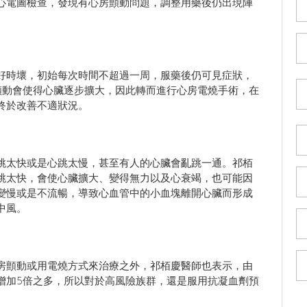
心電圖檢查，發現有心房顫動問題，調整用藥後仍出現陣
好時壞，初始每次時間不超過一周，服藥後仍可見症狀，
顫動會使得心臟逐步擴大，因此轉而進行心房電燒手術，在
終於改善不適狀況。
跳太快或是心跳太慢，甚至有人的心臟會亂跳一通。祁栢
跳太快，會使心臟擴大、變得無力以及心衰竭，也可能因
變慢或是不流暢，導致心血管中的小血塊離開心臟而形成
中風。
房顫動或用電燒方式來治療之外，祁栢慶醫師也表示，由
增加5倍之多，所以對於高風險族群，還是服用抗凝血劑預