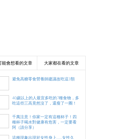
可能會想看的文章
大家都在看的文章
避免高糖零食營養師建議改吃這3類
40歲以上的人最宜多吃的7種食物，多
吃這些三高竟然沒了，還瘦了一圈！
千萬注意！你家一定有這種杯子！四
種杯子喝水對健康有危害，一定要看
阿（請分享）
這種現象出現於女性身上......女性久