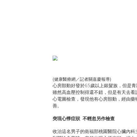
(健康醫療網／記者關嘉慶報導)
心房顫動好發於65歲以上銀髮族，但是青
雖然高血壓控制得還不錯，但是有天去看
心電圖檢查，發現他有心房顫動，經由藥
善。
突現心悸症狀 不輕忽另作檢查
收治這名男子的衛福部桃園醫院心臟內科