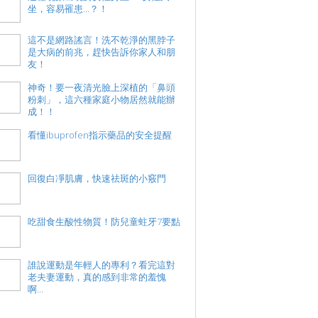
坐，容易罹患...？！
這不是網路謠言！洗不乾淨的黑脖子
是大病的前兆，趕快告訴你家人和朋
友！
神奇！要一夜清光臉上深植的「鼻頭
粉刺」，這六種家庭小物居然就能辦
成！！
看懂ibuprofen指示藥品的安全提醒
回復白凈肌膚，快速祛斑的小竅門
吃甜食生酸性物質！防兒童蛀牙7要點
誰說運動是年輕人的專利？看完這對
老夫妻運動，真的感到非常的羞愧
啊...