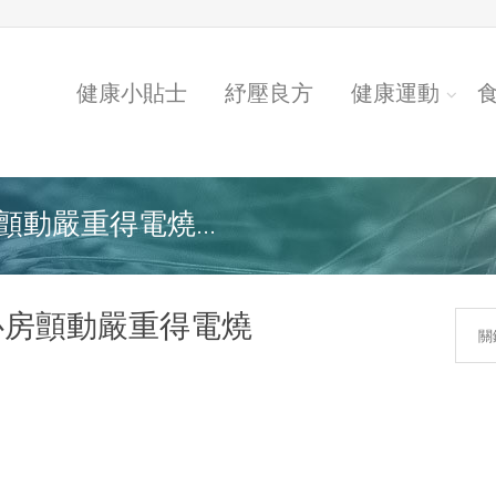
健康小貼士
紓壓良方
健康運動
動嚴重得電燒...
心房顫動嚴重得電燒