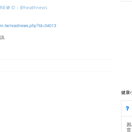
 ID：@healthnews
om.tw/readnews.php?id=34013
資訊
健康
因
官