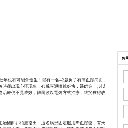
你
壯年也有可能會發生！就有一名42歲男子有高血壓病史，
診時卻出現心悸現象，心臟噗通噗跳好快，醫師進一步以
物治療仍不見成效，轉而改以電燒方式治療，終於獲得改
主治醫師祁栢慶指出，這名病患固定服用降血壓藥，有天