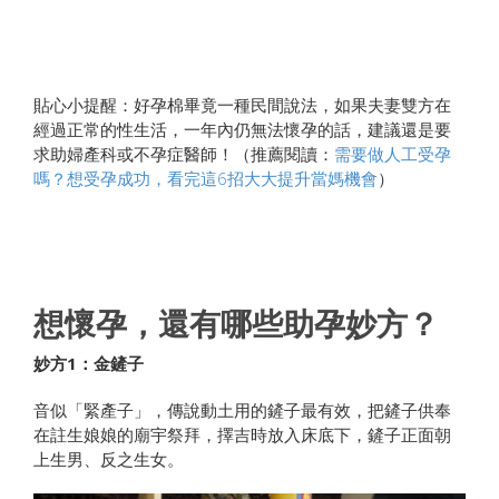
貼心小提醒：好孕棉畢竟一種民間說法，如果夫妻雙方在
經過正常的性生活，一年內仍無法懷孕的話，建議還是要
求助婦產科或不孕症醫師！（推薦閱讀：
需要做人工受孕
嗎？想受孕成功，看完這6招大大提升當媽機會
）
想懷孕，還有哪些助孕妙方？
妙方1
：金鏟子
音似「緊產子」，傳說動土用的鏟子最有效，把鏟子供奉
在註生娘娘的廟宇祭拜，擇吉時放入床底下，鏟子正面朝
上生男、反之生女。