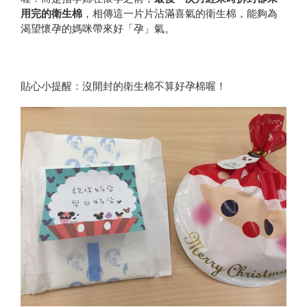
用完的衛生棉
，相傳這一片片沾滿喜氣的衛生棉，能夠為
渴望懷孕的媽咪帶來好「孕」氣。
貼心小提醒：沒開封的衛生棉不算好孕棉喔！