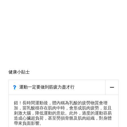
健康小貼士
運動一定要做到筋疲力盡才行
錯！長時間運動後，體內稱為乳酸的疲勞物質會增
加，當乳酸積存在肌肉中時，會形成肌肉疲勞，並且
刺激大腦，降低運動的意欲。此外，過度的運動容易
造成心臟超負荷，甚至勞損骨骼及肌肉組織，對身體
帶來負面影響。