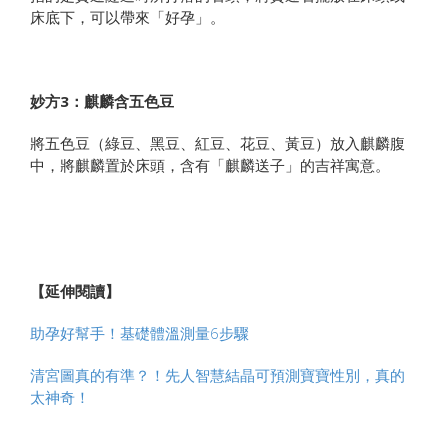
床底下，可以帶來「好孕」。
妙方3
：麒麟含五色豆
將五色豆（綠豆、黑豆、紅豆、花豆、黃豆）放入麒麟腹
中，將麒麟置於床頭，含有「麒麟送子」的吉祥寓意。
【延伸閱讀】
助孕好幫手！基礎體溫測量6步驟
清宮圖真的有準？！先人智慧結晶可預測寶寶性別，真的
太神奇！