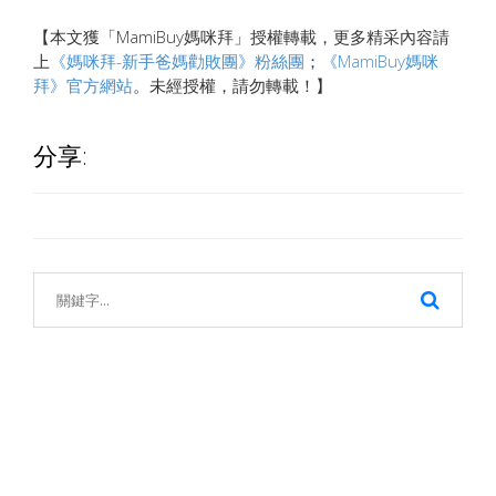
【本文獲「MamiBuy媽咪拜」授權轉載，更多精采內容請
上
《
媽咪拜-新手爸媽勸敗團》粉絲團
；
《MamiBuy媽咪
拜》
官方網站
。未經授權，請勿轉載！】
分享: