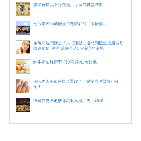
腰痠背痛治不好竟是足弓造成骨盆歪斜
七分鐘運動就能瘦？關鍵在於「事後燒」
她每次洗頭總是掉大把頭髮，沒想到檢查後居然是
得這種病!!注意!落髮是這5個疾病的徵兆!!
純牛奶加蜂蜜不但沒害還有3大好處
99%的人不知道自己腎虛了！簡單自測腎虛小妙
招！
波總愛妻過逝缺席馬刺落敗、勇士聽牌