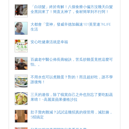
「白頭髮」終於有解！八個食療小偏方沒幾天白髮
全黑回來了！簡直太神了，食材簡單到不行阿！
大都會「雷神」發威辛德加飆速101英里連7KLIFE
生活
安心吃健康活就是幸福
百歲老中醫公佈長壽秘訣，苦瓜炒雞蛋竟然這麼可
怕。。
不用水也可以煮雞蛋？對的！而且超好吃，誰不學
誰後悔！
三天的連假，除了犒賞自己之外也別忘了要吃點蔬
果唷！~高麗菜蘋果優格沙拉
肚子贅肉難減？試試這幾招真的很管用，減肚腩，
5招搞定