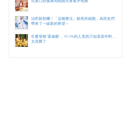
兒童口腔健康周開跑兒童看牙免費
治癌新契機！「這種療法」殺死癌細胞，為癌友們
帶來了一線新的希望～
生薑堪稱“還魂藥”，99.9%的人竟然只知道當作料，
太浪費了