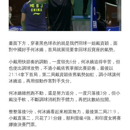
畫面下方，穿著黑色球衣的就是我們羽球一姐戴資穎，面
對中國好手何冰嬌，首局就展現要拿回球后寶座的氣勢。
小戴用快節奏的調動，一度領先6分，何冰嬌追得辛苦，但
也使出調球攻勢，不過小戴依舊掌握比賽節奏，最後以
21:14拿下首局，第二局戴資穎依舊氣勢如虹，調小球讓何
冰嬌追，再用假動作害對手失分。
何冰嬌雖然跑不動，還是努力追分，一度只落後3分，但小
戴沒手軟，不斷調球消耗對手體力，再把比數給拉開。
整整落後9分，何冰嬌看起來相當無力，最後第二局21:9，
小戴直落二，只花了31分鐘，順利晉級4強，和印度女將賽
娜搶決賽門票。