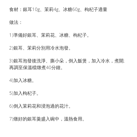
食材：銀耳10g、茉莉4g、冰糖60g、枸杞子適量
做法：
1)準備好銀耳、茉莉花、冰糖、枸杞子。
2)銀耳、茉莉分別用冷水泡發。
3)銀耳泡發後洗淨、撕小朵，倒入飯煲，加入冷水，煮開;
再調至保溫檔燉煮40分鐘。
4)加入冰糖。
5)加入枸杞子。
6)倒入茉莉花和浸泡過的花汁。
7)燉好的銀耳羹盛入碗中，溫熱食用。