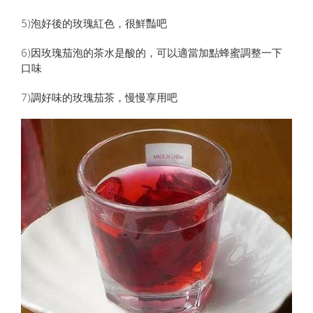
5)泡好後的玫瑰紅色，很鮮豔吧
6)因玫瑰茄泡的茶水是酸的，可以適當加點蜂蜜調整一下
口味
7)調好味的玫瑰茄茶，慢慢享用吧