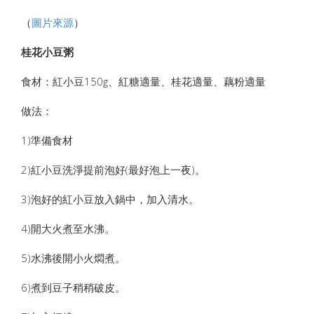
（
圖片來源
）
桂花小豆粥
食材：紅小豆150g、紅糖適量、桂花適量、藕粉適量
做法：
1)準備食材
2)紅小豆洗淨提前泡好(最好泡上一夜)。
3)泡好的紅小豆放入鍋中，加入清水。
4)開大火煮至水沸。
5)水沸後開小火燜煮。
6)煮到豆子稍稍破皮。