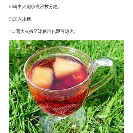
8)轉中火繼續煮沸數分鐘。
9)加入冰糖。
10)開大火煮至冰糖溶化即可熄火。