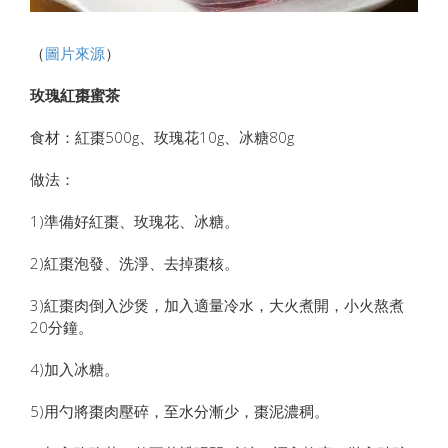
（
圖片來源
）
玫瑰紅棗蜜茶
食材：紅棗500g、玫瑰花10g、冰糖80g
做法：
1)準備好紅棗、玫瑰花、冰糖。
2)紅棗泡發、洗淨、去掉棗核。
3)紅棗肉倒入沙煲，加入適量冷水，大火煮開，小火熬煮
20分鐘。
4)加入冰糖。
5)用勺將棗肉壓碎，至水分漸少，棗泥濃稠。