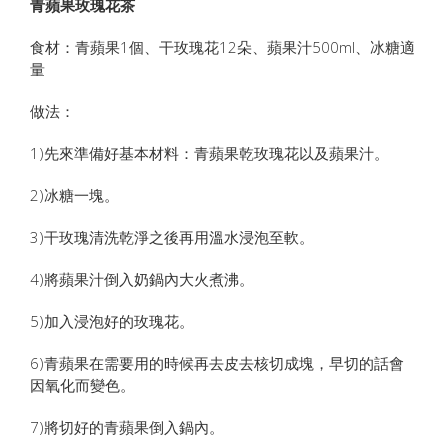
青蘋果玫瑰花茶
食材：青蘋果1個、干玫瑰花12朵、蘋果汁500ml、冰糖適
量
做法：
1)先來準備好基本材料：青蘋果乾玫瑰花以及蘋果汁。
2)冰糖一塊。
3)干玫瑰清洗乾淨之後再用溫水浸泡至軟。
4)將蘋果汁倒入奶鍋內大火煮沸。
5)加入浸泡好的玫瑰花。
6)青蘋果在需要用的時候再去皮去核切成塊，早切的話會
因氧化而變色。
7)將切好的青蘋果倒入鍋內。