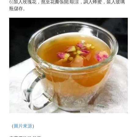
6)加入玫瑰花，熬至花瓣張開;晾涼，調入蜂蜜，裝入玻璃
瓶儲存。
（
圖片來源
）