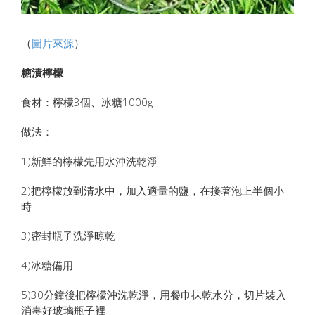
（
圖片來源
）
糖漬檸檬
食材：檸檬3個、冰糖1000g
做法：
1)新鮮的檸檬先用水沖洗乾淨
2)把檸檬放到清水中，加入適量的鹽，在接著泡上半個小
時
3)密封瓶子洗淨晾乾
4)冰糖備用
5)30分鐘後把檸檬沖洗乾淨，用餐巾抹乾水分，切片裝入
消毒好玻璃瓶子裡