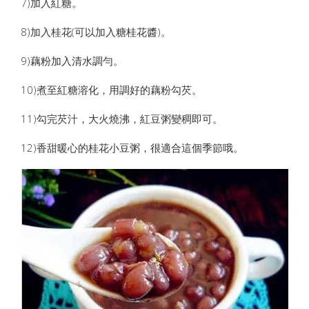
7)加入紅糖。
8)加入桂花(可以加入糖桂花醬)。
9)藕粉加入清水調勻。
10)煮至紅糖溶化，用調好的藕粉勾芡。
11)勾完芡汁，大火燒沸，紅豆粥變稠即可。
12)香甜暖心的桂花小豆粥，很適合這個季節哦。