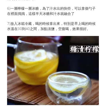
6)一層檸檬一層冰糖，為了汁水出的快些，可以拿個勺子
在裡面搗搗，這樣半天冰糖和汁水就融合了
7)放入冰箱冷藏，喝的時候拿出來，特別是早上喝的時候
水溫在30到40之間，加點淡鹽，空腹喝，效果很好。