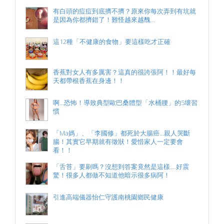
有白頭的痘痘到底擠不擠？原來你每次弄到有坑就
是因為你都擠錯了！難怪越來越醜...
這12種「不健康的食物」要這樣吃才正確
香蕉對女人有多厲害？這真的很誇張阿！！最好每
天都帶根香蕉在身邊！！
啊…恐怖！導致典型歐巴桑體型「水桶腰」的5壞習
慣
「Ma媽」、「李國修」都死於大腸癌…親人哭斷
腸！其實它早期就有徵狀！愛惜家人一定要會
看！！
「舌苔」要刷嗎？沒想到答案竟然是這樣....好震
驚！很多人都做不知道他暗示很多病阿！
引進高端儀器怡仁守護南桃園鄉民健康