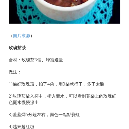
（
圖片來源
）
玫瑰茄茶
食材：玫瑰茄3個、蜂蜜適量
做法：
1)備好玫瑰茄，拍了4朵，用3朵就行了，多了太酸
2)玫瑰茄放入杯中，衝入開水，可以看到花朵上的玫瑰紅
色開水慢慢滲出
3)蓋蓋燜5分鐘左右，顏色一點點變紅
4)越來越紅啦