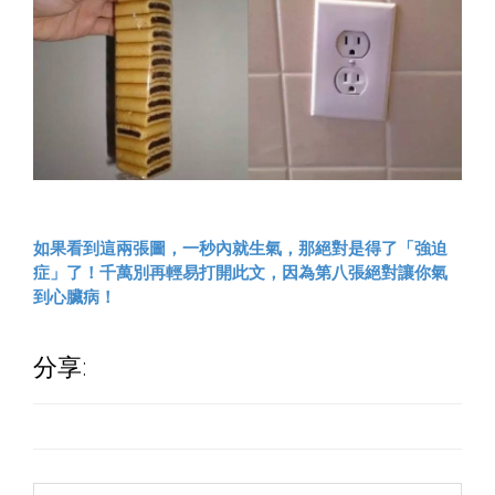
如果看到這兩張圖，一秒內就生氣，那絕對是得了「強迫
症」了！千萬別再輕易打開此文，因為第八張絕對讓你氣
到心臟病！
分享: