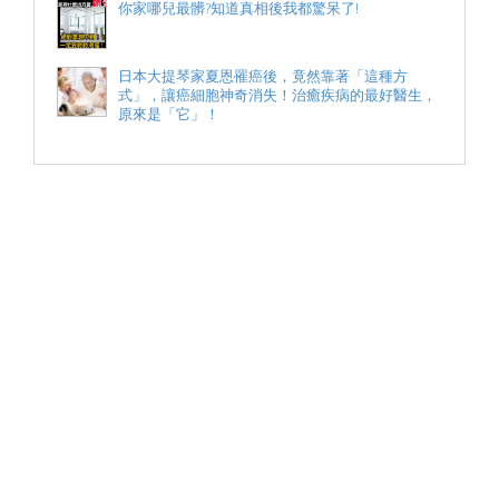
你家哪兒最髒?知道真相後我都驚呆了!
日本大提琴家夏恩罹癌後，竟然靠著「這種方
式」，讓癌細胞神奇消失！治癒疾病的最好醫生，
原來是「它」！