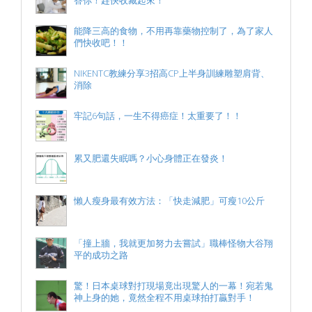
答你！趕快收藏起來！
能降三高的食物，不用再靠藥物控制了，為了家人
們快收吧！！
NIKENTC教練分享3招高CP上半身訓練雕塑肩背、
消除
牢記6句話，一生不得癌症！太重要了！！
累又肥還失眠嗎？小心身體正在發炎！
懶人瘦身最有效方法：「快走減肥」可瘦10公斤
「撞上牆，我就更加努力去嘗試」職棒怪物大谷翔
平的成功之路
驚！日本桌球對打現場竟出現驚人的一幕！宛若鬼
神上身的她，竟然全程不用桌球拍打贏對手！