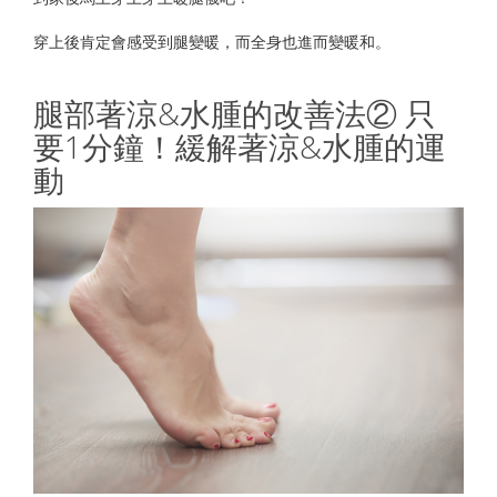
穿上後肯定會感受到腿變暖，而全身也進而變暖和。
腿部著涼&水腫的改善法② 只
要1分鐘！緩解著涼&水腫的運
動