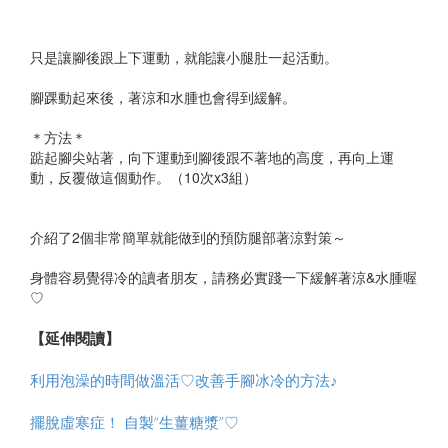
只是讓腳後跟上下運動，就能讓小腿肚一起活動。
腳踝動起來後，著涼和水腫也會得到緩解。
＊方法＊
踮起腳尖站著，向下運動到腳後跟不著地的高度，再向上運
動，反覆做這個動作。（10次x3組）
介紹了2個非常簡單就能做到的預防腿部著涼對策～
身體容易覺得冷的讀者朋友，請務必實踐一下緩解著涼&水腫喔
♡
【延伸閱讀】
利用泡澡的時間做溫活♡改善手腳冰冷的方法♪
擺脫虛寒症！ 自製“生薑糖漿”♡