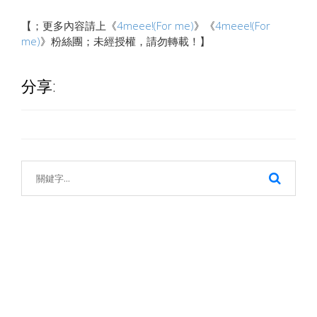
【；更多內容請上《
4meee!(For me)
》《
4meee!(For
me)
》粉絲團；未經授權，請勿轉載！】
分享: