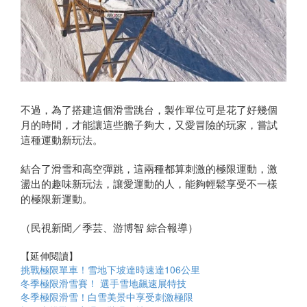
不過，為了搭建這個滑雪跳台，製作單位可是花了好幾個
月的時間，才能讓這些膽子夠大，又愛冒險的玩家，嘗試
這種運動新玩法。
結合了滑雪和高空彈跳，這兩種都算刺激的極限運動，激
盪出的趣味新玩法，讓愛運動的人，能夠輕鬆享受不一樣
的極限新運動。
（民視新聞／季芸、游博智 綜合報導）
【延伸閱讀】
挑戰極限單車！雪地下坡達時速達106公里
冬季極限滑雪賽！ 選手雪地飆速展特技
冬季極限滑雪！白雪美景中享受刺激極限