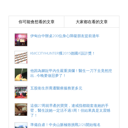
你可能會想看的文章
大家都在看的文章
伊甸台中辦桌200位身心障礙朋友提前過年
KMCCITYHUNTER獲2015德國iF設計獎！
他因為腳趾甲內生嚴重潰爛！醫生一刀下去竟然挖
出...今晚要做惡夢了！
五股衛生所喬遷醫療服務更多元
這個27周就早產的寶寶，連戒指都能套進她的手
臂，醫生說她一定活不過3周！但結果真是太震憾
了！
準備自虐！中央山脈極致挑戰2/26開始報名