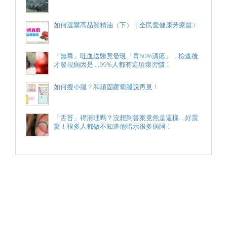
如何選購高品質精油（下）｜全民愛健康芳療篇3
「無尊」吐血送醫竟發現「胃60%潰瘍」，檢查後
才發現病因是....99%人都有這項壞習慣！
如何瘦小腿？和頑固蘿蔔腿說再見！
「舌苔」得清理嗎？沒想到答案竟然是這樣....好震
驚！很多人都做不知道他暗示很多病阿！