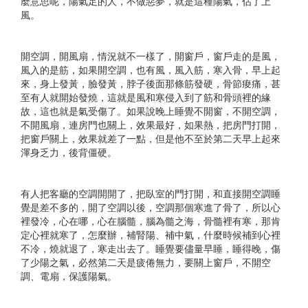
麼意思呢，陽氣足的人，不做惡夢，就是這種陽氣，佔了上
風。
開空調，開風扇，情況就不一樣了，開窗戶，窗戶走的是風，
風入的是筋，如果開空調，也有風，風入筋，寒入骨，早上起
來，身上發黃，臉發黃，脖子後面那條筋發硬，骨節痠痛，甚
至有人就開始發燒，這就是風和寒侵入到了筋和骨頭裡的緣
故，這也就是氣受傷了。如果說晚上睡覺不開窗，不開空調，
不開風扇，連房門也關上，效果最好，如果熱，把房門打開，
把窗戶關上，效果就差了一點，但是他不至於第二天早上起來
渾身乏力，後背僵硬。​
有人把客廳的空調開開了，把臥室的門打開，和直接開空調睡
覺是差不多的，開了空調以後，空調那個寒進了骨了，所以心
裡發冷，心在哪，心在腦髓，腦為髓之海，骨髓裡有寒，那肯
定心裡就寒了，怎麼辦，補腎陽、補中氣，什麼時候補到心裡
不冷，燒就退了，寒走出去了。睡覺要儘量早睡，睡得晚，傷
了少陽之氣，必然第二天是疲倦無力，要關上窗戶，不開空
調、電扇，保護陽氣。​