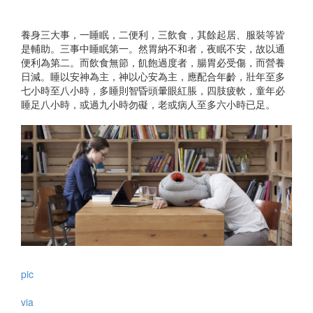
養身三大事，一睡眠，二便利，三飲食，其餘起居、服裝等皆
是輔助。三事中睡眠第一。然胃納不和者，夜眠不安，故以通
便利為第二。而飲食無節，飢飽過度者，腸胃必受傷，而營養
日減。睡以安神為主，神以心安為主，應配合年齡，壯年至多
七小時至八小時，多睡則智昏頭暈眼紅脹，四肢疲軟，童年必
睡足八小時，或過九小時勿礙，老或病人至多六小時已足。​
pic
via