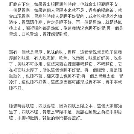
肝膽在下焦，如果胃出現問題的時候，他就會出現寢睡不安，
一個是胃寒，如果這個人胃陽本來就不足，過多的喝綠茶，就
會出現胃寒，胃寒的時候人是睡不好覺的，或者吃帶泥沙之物
過多，胃隱隱作寒，肯定是睡不好。再一個是胃熱，就是熱氣
往上走，嘴裡喘的都是熱氣，像這種情況也睡不好覺;再一個是
胃燥，口乾舌燥，胃裡感覺到燥。​
還有一個就是胃厚，氣味的味，胃厚，這種情況就是吃了這種
厚膩的味道，有人吃海鮮、吃魚、吃燉雞，味道好鮮美，吃多
了，美味不可多用，這些東西在裡面要稀釋它，不稀釋它，它
在裡面味太厚了，所以這個也睡不好覺。再一個腹漲，腹是漲
鼓鼓的，也睡不著，翻來覆去也睡不著;再一個是胃氣太虛，冒
冷汗，這也睡不好覺，這些原因都可能形成胃不寧，胃不寧就
睡不好。​
睡覺時要肢暖，四肢要暖，因為四肢是陽之本，這個大家都知
道了，四肢不暖，肯定是腎陽不足，應該在睡覺之前把手腳捂
暖，手腳和肚臍、背後的命門都要蓋好。