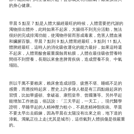
的身心健康。​
早晨 5 點至 7 點是人體大腸經最旺的時候，人體需要把代謝的
濁物排出體外，此時如果不起床，大腸得不到充分活動，無法
很好的完成排濁功能，使濁物停留而形成毒素，危害人體血液
和臟腑百骸。早晨 7 點到 9 點人體胃經最旺，9 點到 11 點人
體脾經最旺，這時人的消化吸收運化的能力最好，如果這時還
不起床，人體胃酸會嚴重腐蝕胃粘膜，人體在最佳吸收營養時
間得不到營養，長期以來會患脾胃疾病，造成營養不良、中氣
塌陷。​
所以千萬不要賴床，賴床會造成頭昏、疲憊不堪、睡眠不足的
感覺，而應按時起床，歷史上許多偉人都是有三四點鐘起床的
習慣，比如華盛頓、拿破崙、康熙皇帝、曾國藩等。另外早起
能增加工作效益，俗話說：「三天早起，一天工」。現代醫學
證明，早睡早起的人精神壓力較小，不易患精神類疾病。早晨
不要太早出去鍛鍊，因為早晨在太陽沒有出來之前，地下道的
漳氣、濁氣正往上走(尤其是城市)，這些氣對人體損傷是很嚴重
的。​