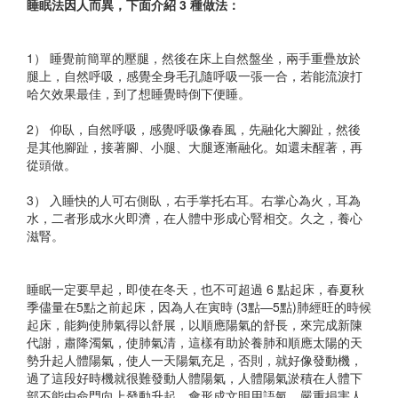
睡眠法因人而異，下面介紹 3 種做法：​
1） 睡覺前簡單的壓腿，然後在床上自然盤坐，兩手重疊放於
腿上，自然呼吸，感覺全身毛孔隨呼吸一張一合，若能流淚打
哈欠效果最佳，到了想睡覺時倒下便睡。​
2） 仰臥，自然呼吸，感覺呼吸像春風，先融化大腳趾，然後
是其他腳趾，接著腳、小腿、大腿逐漸融化。如還未醒著，再
從頭做。​
3） 入睡快的人可右側臥，右手掌托右耳。右掌心為火，耳為
水，二者形成水火即濟，在人體中形成心腎相交。久之，養心
滋腎。​
​睡眠一定要早起，即使在冬天，也不可超過 6 點起床，春夏秋
季儘量在5點之前起床，因為人在寅時 (3點—5點)肺經旺的時候
起床，能夠使肺氣得以舒展，以順應陽氣的舒長，來完成新陳
代謝，肅降濁氣，使肺氣清，這樣有助於養肺和順應太陽的天
勢升起人體陽氣，使人一天陽氣充足，否則，就好像發動機，
過了這段好時機就很難發動人體陽氣，人體陽氣淤積在人體下
部不能由命門向上發動升起，會形成文明用語氣，嚴重損害人