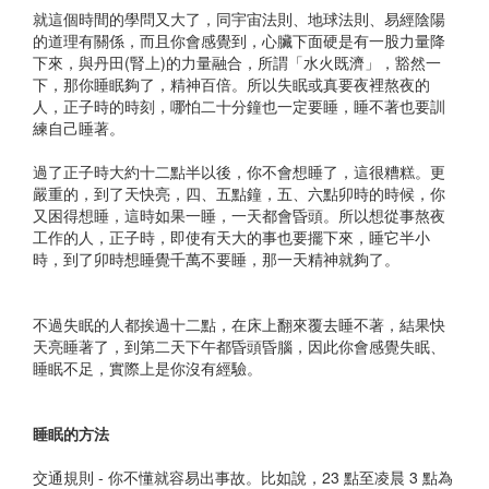
就這個時間的學問又大了，同宇宙法則、地球法則、易經陰陽
的道理有關係，而且你會感覺到，心臟下面硬是有一股力量降
下來，與丹田(腎上)的力量融合，所謂「水火既濟」，豁然一
下，那你睡眠夠了，精神百倍。所以失眠或真要夜裡熬夜的
人，正子時的時刻，哪怕二十分鐘也一定要睡，睡不著也要訓
練自己睡著。​
過了正子時大約十二點半以後，你不會想睡了，這很糟糕。更
嚴重的，到了天快亮，四、五點鐘，五、六點卯時的時候，你
又困得想睡，這時如果一睡，一天都會昏頭。所以想從事熬夜
工作的人，正子時，即使有天大的事也要擺下來，睡它半小
時，到了卯時想睡覺千萬不要睡，那一天精神就夠了。​
不過失眠的人都挨過十二點，在床上翻來覆去睡不著，結果快
天亮睡著了，到第二天下午都昏頭昏腦，因此你會感覺失眠、
睡眠不足，實際上是你沒有經驗。​
睡眠的方法​
交通規則 - 你不懂就容易出事故。比如說，23 點至凌晨 3 點為