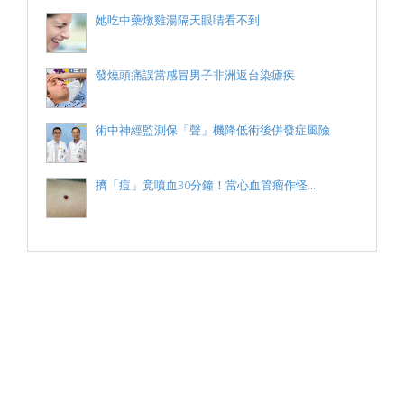
她吃中藥燉雞湯隔天眼睛看不到
發燒頭痛誤當感冒男子非洲返台染瘧疾
術中神經監測保「聲」機降低術後併發症風險
擠「痘」竟噴血30分鐘！當心血管瘤作怪...