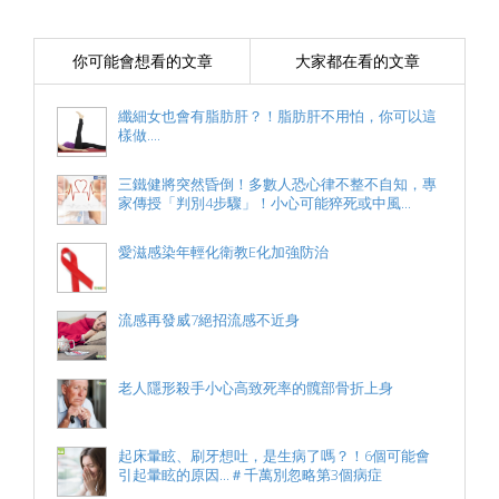
你可能會想看的文章
大家都在看的文章
纖細女也會有脂肪肝？！脂肪肝不用怕，你可以這
樣做....
三鐵健將突然昏倒！多數人恐心律不整不自知，專
家傳授「判別4步驟」！小心可能猝死或中風...
愛滋感染年輕化衛教E化加強防治
流感再發威7絕招流感不近身
老人隱形殺手小心高致死率的髖部骨折上身
起床暈眩、刷牙想吐，是生病了嗎？！6個可能會
引起暈眩的原因...＃千萬別忽略第3個病症