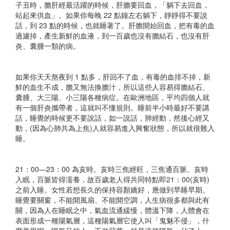
子丑時，膽肝經最活躍的時候，肝膽要回血，「躺下去回血，
站起來供血」。如果你每晚 22 點鐘左右躺下，靜靜得不要說
話，到 23 點的時候，也就睡著了。肝膽開始回血，把有毒的血
過濾掉，產生新鮮的血液，到一百歲也沒有膽結石，也沒有肝
炎、囊腫一類的病。​
如果你天天熬夜到 1 點多，肝回不了血，有毒的血排不掉，新
鮮的血生不成，膽又無法換膽汁，所以這些人容易得膽結石、
囊腫、大三陽、小三陽各種病症。在歐洲地區，平均四個人就
有一個肝炎攜帶者，這就叫不懂規則。睡前半小時最好不要講
話，睡覺的時候更不要說話，如一說話，肺經動，然後心經又
動，(因為心肺共為上焦)人就容易進入興奮狀態，所以就很難入
睡。​
21：00—23：00 為亥時。亥時三焦經旺，三焦通百脈。亥時
入眠，百脈皆得濡養，故百歲老人得共同特點即21：00(亥時)
之前入睡。女性若想長久的保持容顏嬌好，應做到早睡早期。
睡覺要關窗，不能開風扇、不能開空調，人生病很多都與此有
關，因為人在睡眠之中，氣血流通緩慢，體溫下降，人體會在
表面形成一種陽氣層，這種陽氣層它使人叫「鬼魅不侵」，什