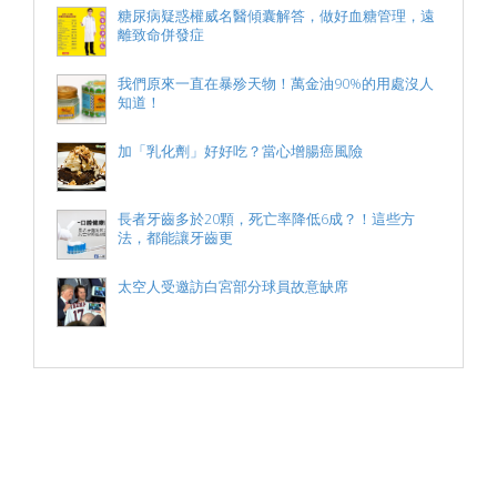
糖尿病疑惑權威名醫傾囊解答，做好血糖管理，遠
離致命併發症
我們原來一直在暴殄天物！萬金油90%的用處沒人
知道！
加「乳化劑」好好吃？當心增腸癌風險
長者牙齒多於20顆，死亡率降低6成？！這些方
法，都能讓牙齒更
太空人受邀訪白宮部分球員故意缺席