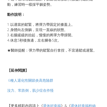
動，練習時一樣採平躺姿勢。
動作說明：
1.以適當的鬆緊，將彈力帶固定於膝蓋上。
2.身體向左側躺，呈現一直線的狀態。
3.右腿緩緩的抬起，慢慢的將彈力帶撐開。
4.休息5秒後換邊，左右腳各5次。
★醫師提醒：彈力帶的鬆緊自行拿捏，不宜過鬆或過緊。
【延伸閱讀】
6種人退化性關節炎高危險群
沒力、常跌倒，肌少症在作怪
【更多精彩內容請上《
退休好幸福
》&《
退休好幸福粉絲