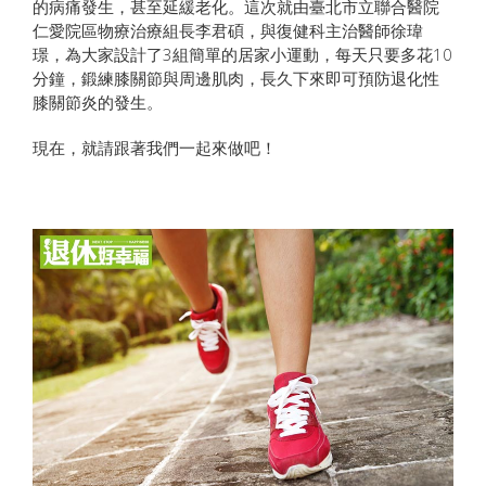
的病痛發生，甚至延緩老化。這次就由臺北市立聯合醫院
仁愛院區物療治療組長李君碩，與復健科主治醫師徐瑋
璟，為大家設計了3組簡單的居家小運動，每天只要多花10
分鐘，鍛練膝關節與周邊肌肉，長久下來即可預防退化性
膝關節炎的發生。
現在，就請跟著我們一起來做吧！