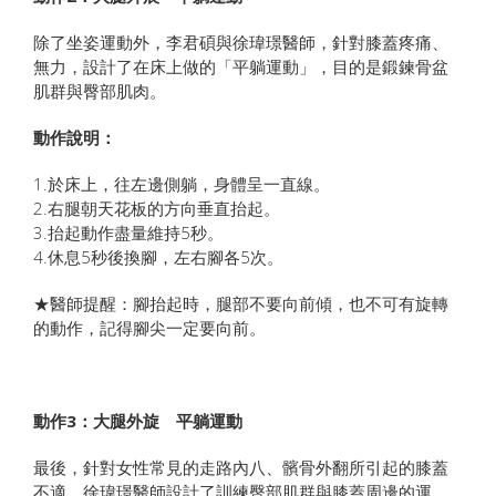
除了坐姿運動外，李君碩與徐瑋璟醫師，針對膝蓋疼痛、
無力，設計了在床上做的「平躺運動」，目的是鍛鍊骨盆
肌群與臀部肌肉。
動作說明：
1.於床上，往左邊側躺，身體呈一直線。
2.右腿朝天花板的方向垂直抬起。
3.抬起動作盡量維持5秒。
4.休息5秒後換腳，左右腳各5次。
★醫師提醒：腳抬起時，腿部不要向前傾，也不可有旋轉
的動作，記得腳尖一定要向前。
動作3：大腿外旋 平躺運動
最後，針對女性常見的走路內八、髕骨外翻所引起的膝蓋
不適，徐瑋璟醫師設計了訓練臀部肌群與膝蓋周邊的運