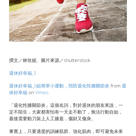
撰文／林玫妮、圖片來源／shutterstock
退休好幸福_3
退休好幸福_3組簡單小運動，預防退化性膝關節炎
from
退
休好幸福
on
Vimeo
.
「退化性膝關節炎」這個名詞，對於退休的朋友來說，一
定不陌生，大家都害怕有一天走不動了，無法行動自如，
最後需要動刀裝上人工膝蓋，傷財又傷身。
事實上，只要適度的訓練肌群、強化肌肉，即可避免未來